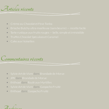
Articles récents
Crème au Chocolat et Fève Tonka
Brioche Butchy ultra moelleuse (sans beurre) — recette facile
Tarte rustique aux fruits rouges — belle, simple et irrésistible
Truffes Chocolat Spéculoos et Caramel
Cake aux Noisettes
Commentaires récents
Sylvie Art de Vivre
dans
Brandade de Morue
JPK
dans
Brandade de Morue
thithoad
dans
Roulé aux Myrtilles
Sylvie Art de Vivre
dans
Gaspacho Fruité
thithoad
dans
Gaspacho Fruité
Archives