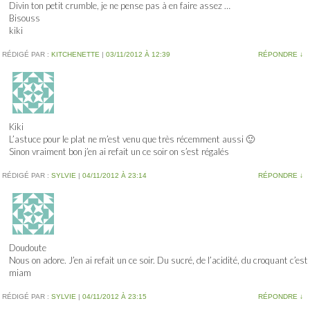
Divin ton petit crumble, je ne pense pas à en faire assez …
Bisouss
kiki
RÉDIGÉ PAR :
KITCHENETTE
|
03/11/2012 À 12:39
RÉPONDRE
↓
Kiki
L’astuce pour le plat ne m’est venu que très récemment aussi 🙂
Sinon vraiment bon j’en ai refait un ce soir on s’est régalés
RÉDIGÉ PAR :
SYLVIE
|
04/11/2012 À 23:14
RÉPONDRE
↓
Doudoute
Nous on adore. J’en ai refait un ce soir. Du sucré, de l’acidité, du croquant c’est
miam
RÉDIGÉ PAR :
SYLVIE
|
04/11/2012 À 23:15
RÉPONDRE
↓