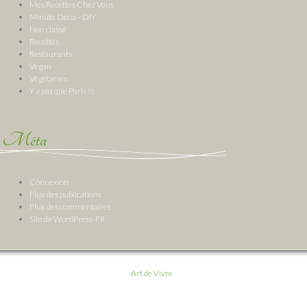
Mes Recettes Chez Vous
Minute Deco – DIY
Non classé
Recettes
Restaurants
Vegan
Végétarien
Y a pas que Paris !!!
Méta
Connexion
Flux des publications
Flux des commentaires
Site de WordPress-FR
Art de Vivre