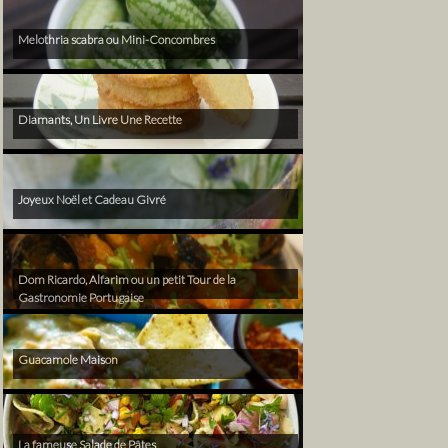
Melothria scabra ou Mini-Concombres
Diamants, Un Livre Une Recette
Joyeux Noël et Cadeau Givré
Dom Ricardo, Alfarim ou un petit Tour de la
Gastronomie Portugaise
Guacamole Maison
La fameuse Salade de Pâtes