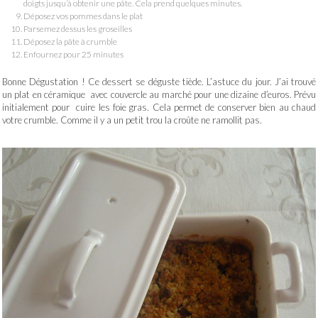
doigts jusqu’à obtenir une pâte. Cela prend quelques minutes.
Déposez vos pommes dans le plat
Parsemez dessus les groseilles
Déposez la pâte à crumble
Enfournez pour 25 minutes
Bonne Dégustation ! Ce dessert se déguste tiède. L’astuce du jour. J’ai trouvé
un plat en céramique avec couvercle au marché pour une dizaine d’euros. Prévu
initialement pour cuire les foie gras. Cela permet de conserver bien au chaud
votre crumble. Comme il y a un petit trou la croûte ne ramollit pas.