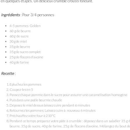
en quelques étapes. Un délicieux crumble crousti fondant.
Ingrédients
: Pour 3/4 personnes
4-5 pommes Golden
60 g de beurre
60g de sucre
30g de miel
35g de beurre
35g de sucre complet
25g de flocons d’avoine
40g de farine
Recette
:
Epluchez les pommes
Coupez-les en 5
Passez chaque pomme dans le sucre pour assurer une caramélisation homogène
Puis dans une poêle beurrée chaude
Déposez le miel dessus laissez cuire pendant 6 minutes
Retournez les pommes; Laissez cuire à nouveau 6 minutes
Préchauffez votre four à 210°C
Pendant ce temps préparez votre pâte à crumble : déposez dans un saladier 35 g 
beurre, 35g de sucre, 40g de farine, 25g de flocons d’avoine. Mélangez du bout d