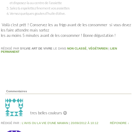
et disposez-la au centre de l’assiette
Salez & espelettez finement vos assiettes
Versez quelques goutes d’huile d’olive.
Voilà c’est prêt ! Conservez les au frigo avant de les consommer si vous devez
les faire attendre mais sortez
les au moins 5 minutes avant de les consommer ! Bonne dégustation !
RÉDIGÉ PAR
SYLVIE ART DE VIVRE
LE
DANS
NON CLASSÉ
,
VÉGÉTARIEN
|
LIEN
PERMANENT
Commentaires
tres belles couleurs 😉
RÉDIGÉ PAR :
L'AVIS OU LA VIE D'UNE MAMAN
|
20/09/2012 À 10:12
RÉPONDRE
↓