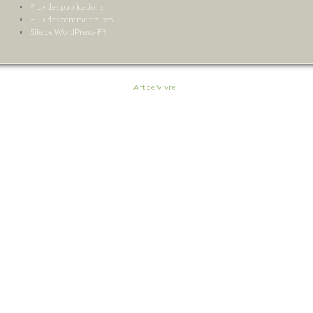
Flux des publications
Flux des commentaires
Site de WordPress-FR
Art de Vivre