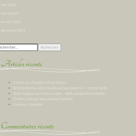
mai 2023
mars 2023
février 2023
décembre 2022
chercher :
Articles récents
Crème au Chocolat et Fève Tonka
Brioche Butchy ultra moelleuse (sans beurre) — recette facile
Tarte rustique aux fruits rouges — belle, simple et irrésistible
Truffes Chocolat Spéculoos et Caramel
Cake aux Noisettes
Commentaires récents