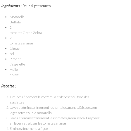
Ingrédients
: Pour 4 personnes
Mozarella
Buffala
2
tomates Green Zebra
2
tomates ananas
1 figue
Sel
Piment
d’espelette
Huile
d’olive
Recette :
Emincez finement la mozarella et déposez au fond des
asssiettes
Lavez et émincez finement les tomates ananas. Disposez en
léger retrait sur la mozarella
Lavez et émincez finement les tomates green zebra. Disposez
en léger retrait sur les tomates ananas
Emincez finement la figue