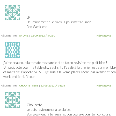
JP
Heureusement que tu es là pour me taquiner
Bon Week-end
RÉDIGÉ PAR :
SYLVIE
|
22/09/2012 À 00:50
RÉPONDRE
↓
j’aime beaucoup la tomate mozzarelle et ta façon revisitée me plait bien !
Un petit vote pour ma table stp, sauf si tu l’as déjà fait, le lien est sur mon blog
et ma table s’appelle SYLVIE (je suis à la 2ème place). Merci par avance et bon
week-end à toi. Bisous
RÉDIGÉ PAR :
CHOUPETTE88
|
22/09/2012 À 08:28
RÉPONDRE
↓
Choupette
Je suis ravie que cela te plaise.
Bon week-end à toi aussi et bon courage pour ton concours.