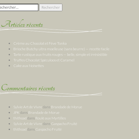
chercher :
Articles récents
Crème au Chocolat et Fève Tonka
Brioche Butchy ultra moelleuse (sans beurre) — recette facile
Tarte rustique aux fruits rouges — belle, simple et irrésistible
Truffes Chocolat Spéculoos et Caramel
Cake aux Noisettes
Commentaires récents
Sylvie Art de Vivre
dans
Brandade de Morue
JPK
dans
Brandade de Morue
thithoad
dans
Roulé aux Myrtilles
Sylvie Art de Vivre
dans
Gaspacho Fruité
thithoad
dans
Gaspacho Fruité