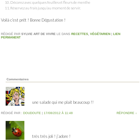
Décorez avec quelques feuilles et fleurs de menthe
Réservez au frais jusqu’au moment de servir.
Voilà c’est prêt ! Bonne Dégustation !
RÉDIGÉ PAR
SYLVIE ART DE VIVRE
LE
DANS
RECETTES
,
VÉGÉTARIEN
|
LIEN
PERMANENT
Commentaires
une salade qui me plait beaucoup !!
RÉDIGÉ PAR :
DOUDOUTE
|
17/08/2012 À 11:48
RÉPONDRE
↓
très très joli ! j’adore !