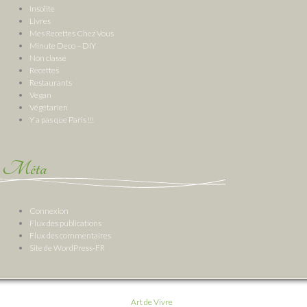
Insolite
Livres
Mes Recettes Chez Vous
Minute Deco – DIY
Non classé
Recettes
Restaurants
Vegan
Végétarien
Y a pas que Paris !!!
Méta
Connexion
Flux des publications
Flux des commentaires
Site de WordPress-FR
Art de Vivre