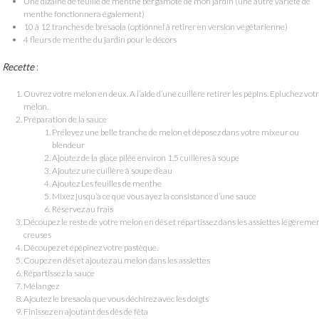
Une dizaine de feuille de menthe bergamote de mon jardin (une autre variété de
menthe fonctionnera également)
10 à 12 tranches de bresaola (optionnel à retirer en version végétarienne)
4 fleurs de menthe du jardin pour le décors
Recette
:
Ouvrez votre melon en deux. A l’aide d’une cuillère retirer les pépins. Epluchez vot
melon.
Préparation de la sauce
Prélevez une belle tranche de melon et déposez dans votre mixeur ou
blendeur
Ajoutez de la glace pilée environ 1,5 cuillères à soupe
Ajoutez une cuillère à soupe d’eau
Ajoutez Les feuilles de menthe
Mixez jusqu’à ce que vous ayez la consistance d’une sauce
Réservez au frais
Découpez le reste de votre melon en dés et répartissez dans les assiettes légèreme
creuses
Découpez et épépinez votre pastèque.
Coupez en dés et ajoutez au melon dans les assiettes
Répartissez la sauce
Mélangez
Ajoutez le bresaola que vous déchirez avec les doigts
Finissez en ajoutant des dés de fêta