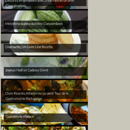
Décors d’#Halloween avec 3 fois rien et un brin
d’imagination
Melothria scabra ou Mini-Concombres
Diamants, Un Livre Une Recette
Joyeux Noël et Cadeau Givré
Dom Ricardo, Alfarim ou un petit Tour de la
Gastronomie Portugaise
Guacamole Maison