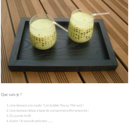
Que suis-je ?
Une boisson à la mode ? Un bubble Tea au Thé vert !
Une boisson détox à base de comprimés effervescents !
Du jus de Hulk
Autre ? A vous de précisez …….