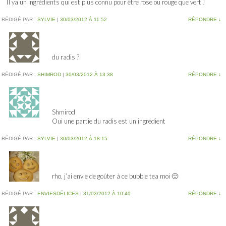
Il ya un ingrédients qui est plus connu pour être rose ou rouge que vert !
RÉDIGÉ PAR :
SYLVIE
|
30/03/2012 À 11:52
RÉPONDRE
↓
du radis ?
RÉDIGÉ PAR :
SHIMROD
|
30/03/2012 À 13:38
RÉPONDRE
↓
Shmirod
Oui une partie du radis est un ingrédient
RÉDIGÉ PAR :
SYLVIE
|
30/03/2012 À 18:15
RÉPONDRE
↓
rho, j’ai envie de goûter à ce bubble tea moi 🙂
RÉDIGÉ PAR :
ENVIESDÉLICES
|
31/03/2012 À 10:40
RÉPONDRE
↓