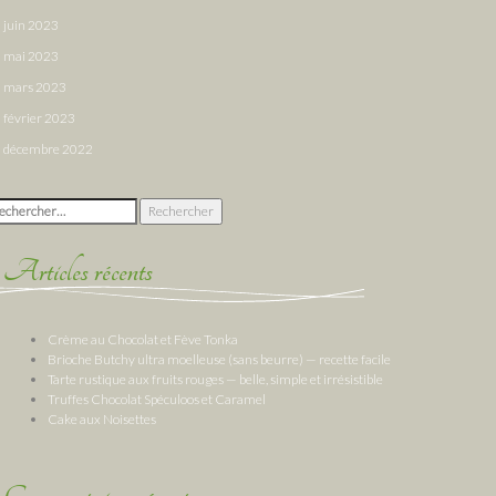
juin 2023
mai 2023
mars 2023
février 2023
décembre 2022
chercher :
Articles récents
Crème au Chocolat et Fève Tonka
Brioche Butchy ultra moelleuse (sans beurre) — recette facile
Tarte rustique aux fruits rouges — belle, simple et irrésistible
Truffes Chocolat Spéculoos et Caramel
Cake aux Noisettes