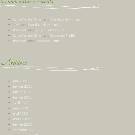
Commentaires récents
Sylvie Art de Vivre
dans
Brandade de Morue
JPK
dans
Brandade de Morue
thithoad
dans
Roulé aux Myrtilles
Sylvie Art de Vivre
dans
Gaspacho Fruité
thithoad
dans
Gaspacho Fruité
Archives
juin 2026
février 2026
juillet 2025
février 2025
avril 2024
juin 2023
mai 2023
mars 2023
février 2023
décembre 2022