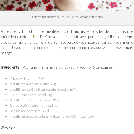
Buttermilk Pancakes ou les Meilleurs Pancakes du Monde
Babeurre, lait ribot, lait fermenté en bon français. – tous les détails dans une
précédente note –
clic
– Bref ne vous laissez effrayer par cet ingrédient que vous
trouverez facilement en grande surface ou que vous pouvez réaliser vous même
–
clic
-. Je vous assure que ce sont les meilleurs pancakes que vous aurez jamais
mangé.
Ingrédients
: Pour une vingtaine de pancakes – Pour 5/6 personnes
2 tasses de farine -260g –
2 cuillères à café de levure -6 g
1 cuillère à café de bicarbonate de sodium-7g
1/2 cuillère à café de sel -3g
3 cuillères à soupe de sucre -35g
2 gros œufs, légèrement battus
3 tasses de babeurre -72cl-
4 cuillères à soupe de beurre doux fondu -60ml ou 40g –
Recette :