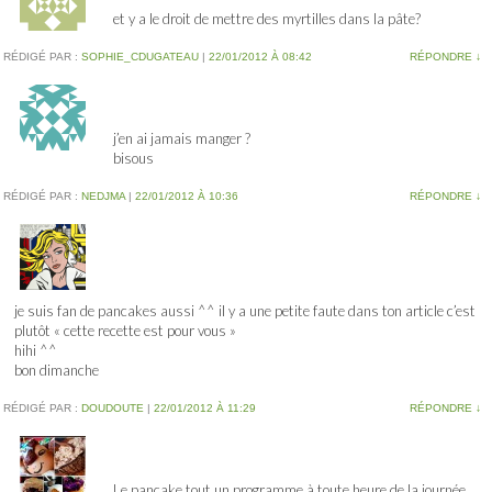
et y a le droit de mettre des myrtilles dans la pâte?
RÉDIGÉ PAR :
SOPHIE_CDUGATEAU
|
22/01/2012 À 08:42
RÉPONDRE
↓
j’en ai jamais manger ?
bisous
RÉDIGÉ PAR :
NEDJMA
|
22/01/2012 À 10:36
RÉPONDRE
↓
je suis fan de pancakes aussi ^^ il y a une petite faute dans ton article c’est
plutôt « cette recette est pour vous »
hihi ^^
bon dimanche
RÉDIGÉ PAR :
DOUDOUTE
|
22/01/2012 À 11:29
RÉPONDRE
↓
Le pancake tout un programme à toute heure de la journée.