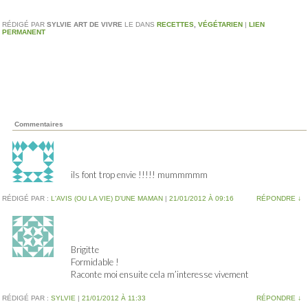
RÉDIGÉ PAR
SYLVIE ART DE VIVRE
LE
DANS
RECETTES
,
VÉGÉTARIEN
|
LIEN
PERMANENT
Commentaires
ils font trop envie !!!!! mummmmm
RÉDIGÉ PAR :
L'AVIS (OU LA VIE) D'UNE MAMAN
|
21/01/2012 À 09:16
RÉPONDRE
↓
Brigitte
Formidable !
Raconte moi ensuite cela m’interesse vivement
RÉDIGÉ PAR :
SYLVIE
|
21/01/2012 À 11:33
RÉPONDRE
↓