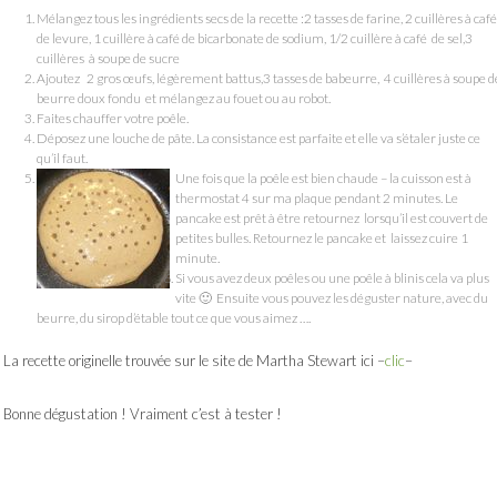
Mélangez tous les ingrédients secs de la recette :2 tasses de farine, 2 cuillères à café
de levure, 1 cuillère à café de bicarbonate de sodium, 1/2 cuillère à café de sel,3
cuillères à soupe de sucre
Ajoutez 2 gros œufs, légèrement battus,3 tasses de babeurre, 4 cuillères à soupe d
beurre doux fondu et mélangez au fouet ou au robot.
Faites chauffer votre poêle.
Déposez une louche de pâte. La consistance est parfaite et elle va s’étaler juste ce
qu’il faut.
Une fois que la poêle est bien chaude – la cuisson est à
thermostat 4 sur ma plaque pendant 2 minutes. Le
pancake est prêt à être retournez lorsqu’il est couvert de
petites bulles. Retournez le pancake et laissez cuire 1
minute.
Si vous avez deux poêles ou une poêle à blinis cela va plus
vite 🙂 Ensuite vous pouvez les déguster nature, avec du
beurre, du sirop d’étable tout ce que vous aimez ….
La recette originelle trouvée sur le site de Martha Stewart ici –
clic
–
Bonne dégustation ! Vraiment c’est à tester !