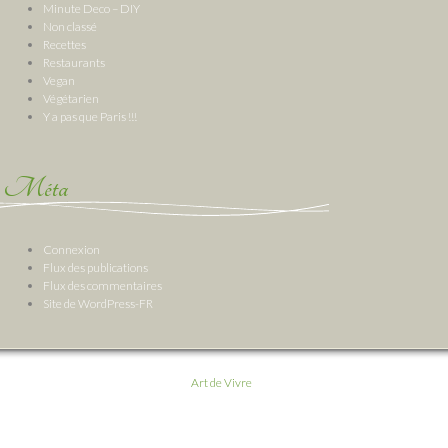
Minute Deco – DIY
Non classé
Recettes
Restaurants
Vegan
Végétarien
Y a pas que Paris !!!
Méta
Connexion
Flux des publications
Flux des commentaires
Site de WordPress-FR
Art de Vivre