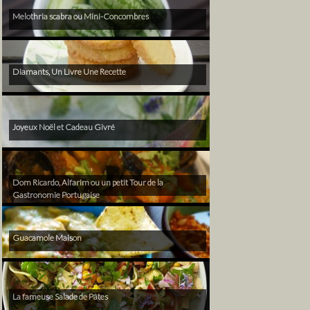
Melothria scabra ou Mini-Concombres
Diamants, Un Livre Une Recette
Joyeux Noël et Cadeau Givré
Dom Ricardo, Alfarim ou un petit Tour de la
Gastronomie Portugaise
Guacamole Maison
La fameuse Salade de Pâtes