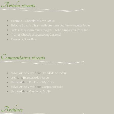
Articles récents
Crème au Chocolat et Fève Tonka
Brioche Butchy ultra moelleuse (sans beurre) — recette facile
Tarte rustique aux fruits rouges — belle, simple et irrésistible
Truffes Chocolat Spéculoos et Caramel
Cake aux Noisettes
Commentaires récents
Sylvie Art de Vivre
dans
Brandade de Morue
JPK
dans
Brandade de Morue
thithoad
dans
Roulé aux Myrtilles
Sylvie Art de Vivre
dans
Gaspacho Fruité
thithoad
dans
Gaspacho Fruité
Archives