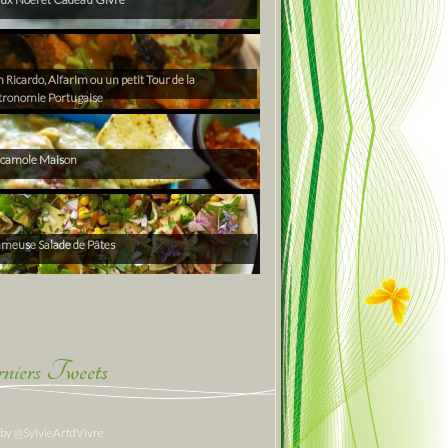
Ricardo, Alfarim ou un petit Tour de la
tronomie Portugaise
camole Maison
ameuse Salade de Pâtes
niers Tweets
 by @SylvieArtdVivre