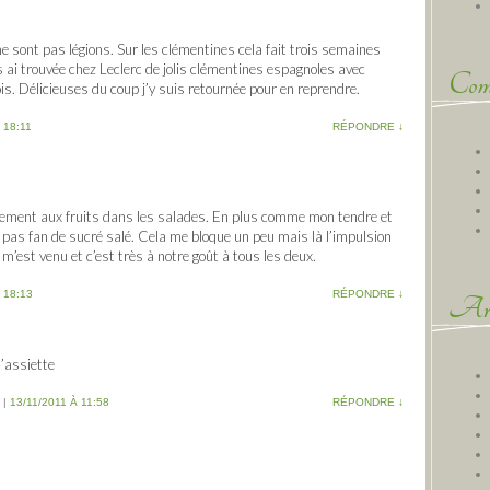
e sont pas légions. Sur les clémentines cela fait trois semaines
s ai trouvée chez Leclerc de jolis clémentines espagnoles avec
Comm
is. Délicieuses du coup j’y suis retournée pour en reprendre.
 18:11
RÉPONDRE
↓
rement aux fruits dans les salades. En plus comme mon tendre et
t pas fan de sucré salé. Cela me bloque un peu mais là l’impulsion
m’est venu et c’est très à notre goût à tous les deux.
 18:13
RÉPONDRE
↓
Arc
l’assiette
|
13/11/2011 À 11:58
RÉPONDRE
↓