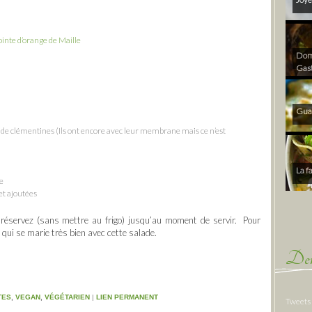
inte d’orange de Maille
Dom 
Gas
Gua
s de clémentines (Ils ont encore avec leur membrane mais ce n’est
La f
de
 et ajoutées
s réservez (sans mettre au frigo) jusqu’au moment de servir. Pour
qui se marie très bien avec cette salade.
Der
TES
,
VEGAN
,
VÉGÉTARIEN
|
LIEN PERMANENT
Tweets