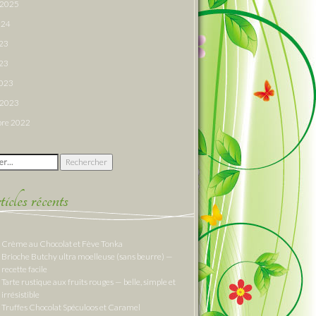
r 2025
024
023
23
2023
r 2023
re 2022
 :
cles récents
Crème au Chocolat et Fève Tonka
Brioche Butchy ultra moelleuse (sans beurre) —
recette facile
Tarte rustique aux fruits rouges — belle, simple et
irrésistible
Truffes Chocolat Spéculoos et Caramel