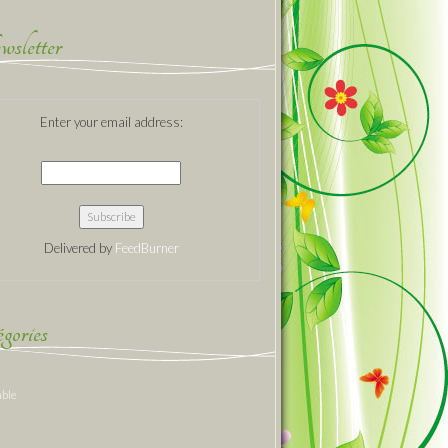
sletter
Enter your email address:
Delivered by
FeedBurner
gories
able