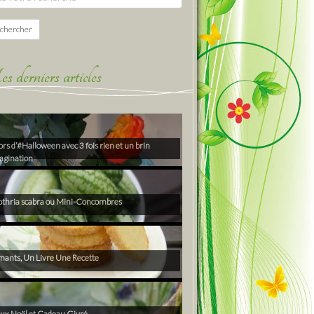
chercher
derniers articles
rs d’#Halloween avec 3 fois rien et un brin
agination
thria scabra ou Mini-Concombres
ants, Un Livre Une Recette
ux Noël et Cadeau Givré