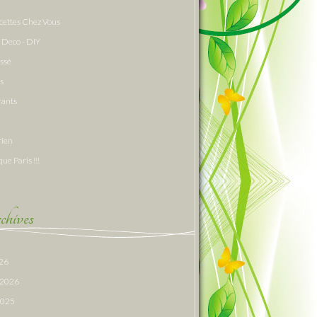
cettes Chez Vous
 Deco - DIY
assé
s
rants
rien
que Paris !!!
hives
026
r 2026
 2025