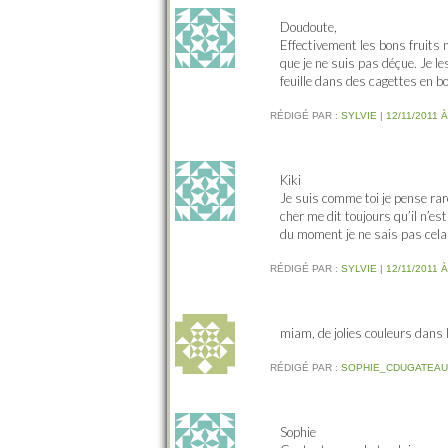
Doudoute,
Effectivement les bons fruits n
que je ne suis pas déçue. Je le
feuille dans des cagettes en bo
RÉDIGÉ PAR :
SYLVIE
|
12/11/2011 À
Kiki
Je suis comme toi je pense ra
cher me dit toujours qu’il n’es
du moment je ne sais pas cela 
RÉDIGÉ PAR :
SYLVIE
|
12/11/2011 À
miam, de jolies couleurs dans 
RÉDIGÉ PAR :
SOPHIE_CDUGATEAU
Sophie