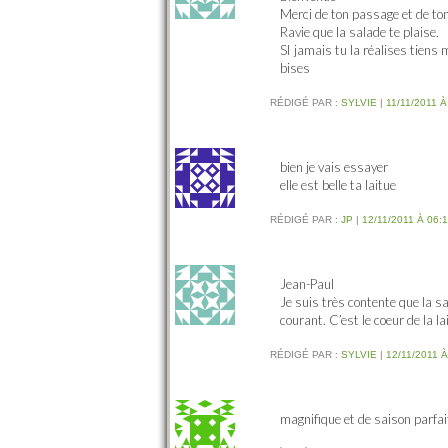
Merci de ton passage et de t
Ravie que la salade te plaise.
SI jamais tu la réalises tiens 
bises
RÉDIGÉ PAR :
SYLVIE
|
11/11/2011 À
bien je vais essayer
elle est belle ta laitue
RÉDIGÉ PAR :
JP
|
12/11/2011 À 06:
Jean-Paul
Je suis très contente que la sa
courant. C’est le coeur de la lai
RÉDIGÉ PAR :
SYLVIE
|
12/11/2011 À
magnifique et de saison parfai