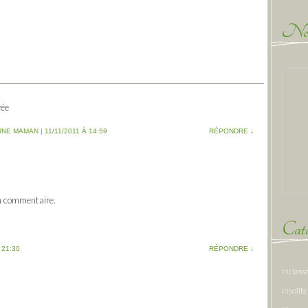
New
rée
D'UNE MAMAN
|
11/11/2011 À 14:59
RÉPONDRE
↓
n commentaire.
Caté
 21:30
RÉPONDRE
↓
Inclass
Insolite