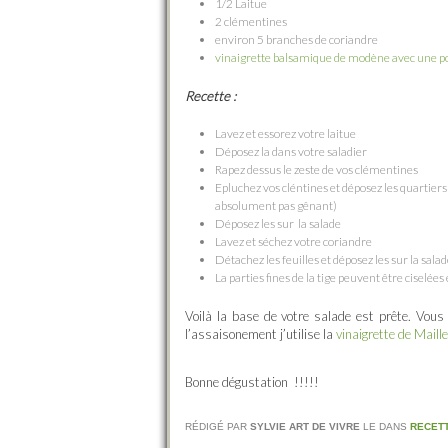
1/2 Laitue
2 clémentines
environ 5 branches de coriandre
vinaigrette balsamique de modène avec une po
Recette :
Lavez et essorez votre laitue
Déposez la dans votre saladier
Rapez dessus le zeste de vos clémentines
Epluchez vos cléntines et déposez les quartier
absolument pas gênant)
Déposez les sur la salade
Lavez et séchez votre coriandre
Détachez les feuilles et déposez les sur la sala
La parties fines de la tige peuvent être ciselées
Voilà la base de votre salade est prête. Vou
l’assaisonement j’utilise la
vinaigrette de Maille
Bonne dégustation !!!!!
RÉDIGÉ PAR
SYLVIE ART DE VIVRE
LE
DANS
RECET