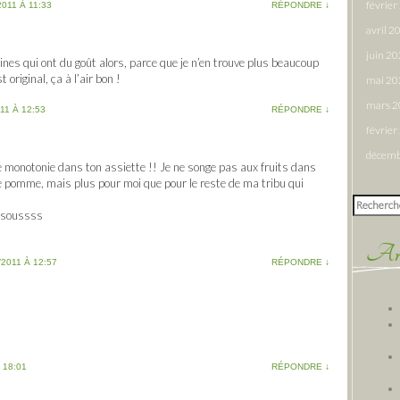
févrie
2011 À 11:33
RÉPONDRE
↓
avril 2
juin 2
ines qui ont du goût alors, parce que je n’en trouve plus beaucoup
t original, ça à l’air bon !
mai 20
mars 
11 À 12:53
RÉPONDRE
↓
févrie
décemb
de monotonie dans ton assiette !! Je ne songe pas aux fruits dans
de pomme, mais plus pour moi que pour le reste de ma tribu qui
Rechercher
Bisoussss
Arti
/2011 À 12:57
RÉPONDRE
↓
 18:01
RÉPONDRE
↓