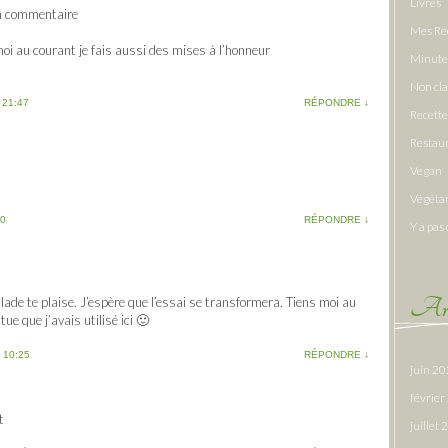
Livres
on commentaire
Mes Re
moi au courant je fais aussi des mises à l’honneur
Minute
Non cl
 21:47
RÉPONDRE
↓
Recette
Restau
Vegan
Végéta
10
RÉPONDRE
↓
Y a pas 
Arc
lade te plaise. J’espère que l’essai se transformera. Tiens moi au
tue que j’avais utilisé ici 🙂
 10:25
RÉPONDRE
↓
juin 2
févrie
t
juillet