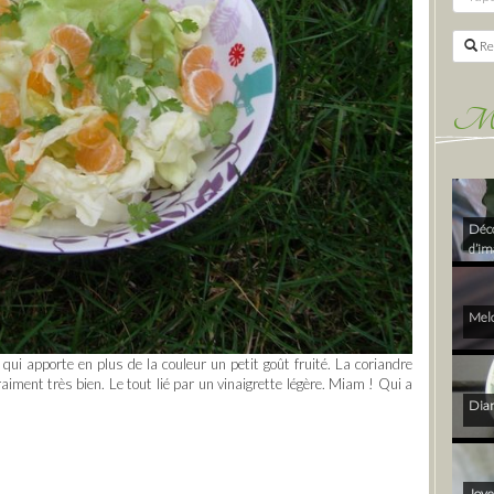
Re
Mes 
Déco
d’im
Melo
 qui apporte en plus de la couleur un petit goût fruité. La coriandre
aiment très bien. Le tout lié par un vinaigrette légère. Miam ! Qui a
Diam
Joye