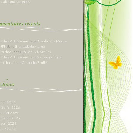
Cake aux Noisettes
entaires récents
Sylvie Art de Vivre
dans
Brandade de Morue
JPK
dans
Brandade de Morue
thithoad
dans
Roulé aux Myrtilles
Sylvie Art de Vivre
dans
Gaspacho Fruité
thithoad
dans
Gaspacho Fruité
hives
juin 2026
février 2026
juillet 2025
février 2025
avril 2024
juin 2023