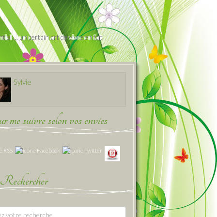
iel … un certain art de vivre en fait
Sylvie
 me suivre selon vos envies
Rechercher