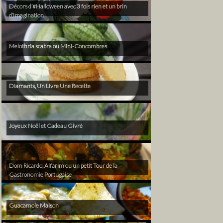
Décors d’#Halloween avec 3 fois rien et un brin
d’imagination
Melothria scabra ou Mini-Concombres
Diamants, Un Livre Une Recette
Joyeux Noël et Cadeau Givré
Dom Ricardo, Alfarim ou un petit Tour de la
Gastronomie Portugaise
Guacamole Maison