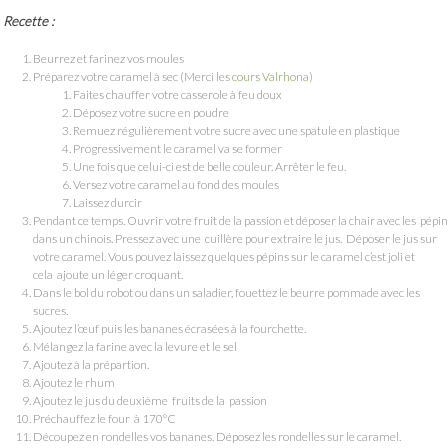
Recette :
Beurrez et farinez vos moules
Préparez votre caramel à sec (Merci les
cours Valrhona
)
Faites chauffer votre casserole à feu doux
Déposez votre sucre en poudre
Remuez régulièrement votre sucre avec une spatule en plastique
Progressivement le caramel va se former
Une fois que celui-ci est de belle couleur. Arrêter le feu.
Versez votre caramel au fond des moules
Laissez durcir
Pendant ce temps. Ouvrir votre fruit de la passion et déposer la chair avec les pépi
dans un chinois. Pressez avec une cuillère pour extraire le jus. Déposer le jus sur
votre caramel. Vous pouvez laissez quelques pépins sur le caramel c’est joli et
cela ajoute un léger croquant.
Dans le bol du robot ou dans un saladier, fouettez le beurre pommade avec les
sucres.
Ajoutez l’œuf puis les bananes écrasées à la fourchette.
Mélangez la farine avec la levure et le sel
Ajoutez à la prépartion.
Ajoutez le rhum
Ajoutez le jus du deuxième fruits de la passion
Préchauffez le four à 170°C
Découpez en rondelles vos bananes. Déposez les rondelles sur le caramel.