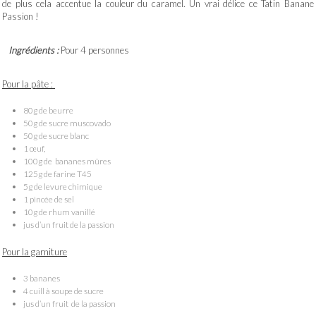
de plus cela accentue la couleur du caramel. Un vrai délice ce Tatin Banane
Passion !
Ingrédients :
Pour 4 personnes
Pour la pâte :
80g de beurre
50g de sucre muscovado
50g de sucre blanc
1 œuf,
100g de bananes mûres
125g de farine T45
5g de levure chimique
1 pincée de sel
10g de rhum vanillé
jus d’un fruit de la passion
Pour la garniture
3 bananes
4 cuill à soupe de sucre
jus d’un fruit de la passion