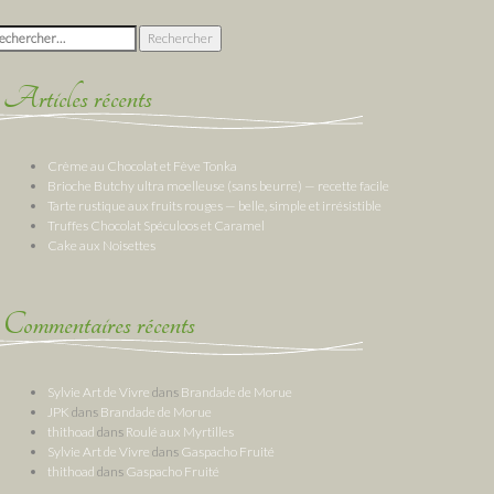
chercher :
Articles récents
Crème au Chocolat et Fève Tonka
Brioche Butchy ultra moelleuse (sans beurre) — recette facile
Tarte rustique aux fruits rouges — belle, simple et irrésistible
Truffes Chocolat Spéculoos et Caramel
Cake aux Noisettes
Commentaires récents
Sylvie Art de Vivre
dans
Brandade de Morue
JPK
dans
Brandade de Morue
thithoad
dans
Roulé aux Myrtilles
Sylvie Art de Vivre
dans
Gaspacho Fruité
thithoad
dans
Gaspacho Fruité