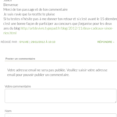
Julien
Bienvenue
Merci de ton passage et de ton commentaire
Je suis ravie que la recette te plaise
Si tu testes n’hésite pas à me donner ton retour et si c’est avant le 15 déembr
c’est une bonne façon de participer au concours que j’organise pour les deux
ans du blog
http://artdevivre.typepad.fr/blog/2012/11/deux-cadeaux-sinon-
rien.html
RÉDIGÉ PAR :
SYLVIE
|
29/11/2012 À 10:10
RÉPONDRE
↓
Poster un commentaire
Votre adresse email ne sera pas publiée. Veuillez saisir votre adresse
email pour pouvoir publier un commentaire.
Votre commentaire
Nom