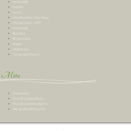
Inclassable
Insolite
Livres
Mes Recettes Chez Vous
Minute Deco – DIY
Non classé
Recettes
Restaurants
Vegan
Végétarien
Y a pas que Paris !!!
Méta
Connexion
Flux des publications
Flux des commentaires
Site de WordPress-FR