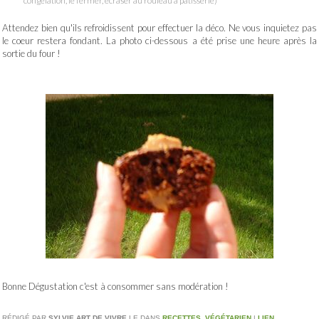
congélation, le fermer, écraser au rouleau à pâtisserie)
Attendez bien qu'ils refroidissent pour effectuer la déco. Ne vous inquietez pas
le coeur restera fondant. La photo ci-dessous a été prise une heure après la
sortie du four !
Bonne Dégustation c'est à consommer sans modération !
RÉDIGÉ PAR
SYLVIE ART DE VIVRE
LE
DANS
RECETTES
,
VÉGÉTARIEN
|
LIEN