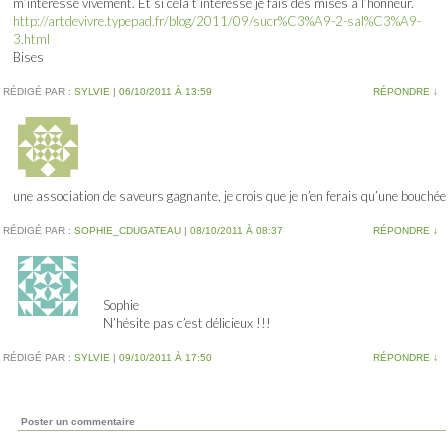
m’intéresse vivement. Et si cela t’intéresse je fais des mises à l’honneur.
http://artdevivre.typepad.fr/blog/2011/09/sucr%C3%A9-2-sal%C3%A9-
3.html
Bises
RÉDIGÉ PAR :
SYLVIE
|
06/10/2011 À 13:59
RÉPONDRE
↓
une association de saveurs gagnante, je crois que je n’en ferais qu’une bouchée
RÉDIGÉ PAR :
SOPHIE_CDUGATEAU
|
08/10/2011 À 08:37
RÉPONDRE
↓
Sophie
N’hésite pas c’est délicieux !!!
RÉDIGÉ PAR :
SYLVIE
|
09/10/2011 À 17:50
RÉPONDRE
↓
Poster un commentaire