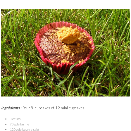
Ingrédients
: Pour 8 cupcakes et 12 mini-cupcakes
3 oeufs
70g de farine
120g de beurre salé