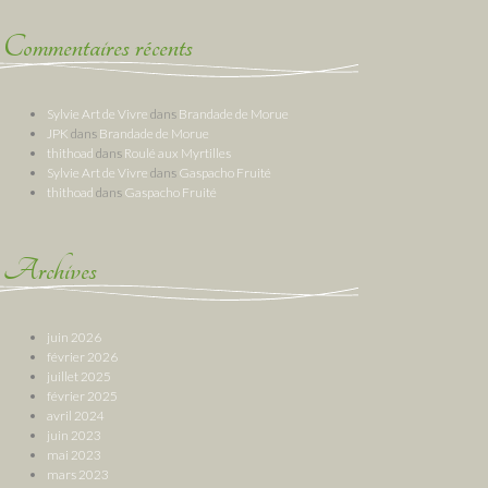
Commentaires récents
Sylvie Art de Vivre
dans
Brandade de Morue
JPK
dans
Brandade de Morue
thithoad
dans
Roulé aux Myrtilles
Sylvie Art de Vivre
dans
Gaspacho Fruité
thithoad
dans
Gaspacho Fruité
Archives
juin 2026
février 2026
juillet 2025
février 2025
avril 2024
juin 2023
mai 2023
mars 2023