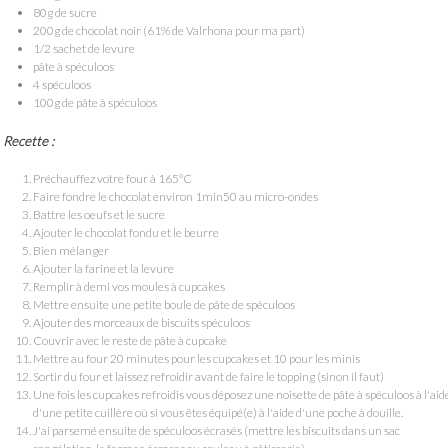
80g de sucre
200g de chocolat noir (61% de Valrhona pour ma part)
1/2 sachet de levure
pâte à spéculoos
4 spéculoos
100g de pâte à spéculoos
Recette :
Préchauffez votre four à 165°C
Faire fondre le chocolat environ 1min50 au micro-ondes
Battre les oeufs et le sucre
Ajouter le chocolat fondu et le beurre
Bien mélanger
Ajouter la farine et la levure
Remplir à demi vos moules à cupcakes
Mettre ensuite une petite boule de pâte de spéculoos
Ajouter des morceaux de biscuits spéculoos
Couvrir avec le reste de pâte à cupcake
Mettre au four 20 minutes pour les cupcakes et 10 pour les minis
Sortir du four et laissez refroidir avant de faire le topping (sinon il faut)
Une fois les cupcakes refroidis vous déposez une noisette de pâte à spéculoos à l'aid
d'une petite cuillère où si vous êtes équipé(e) à l'aide d'une poche à douille.
J'ai parsemé ensuite de spéculoos écrasés (mettre les biscuits dans un sac