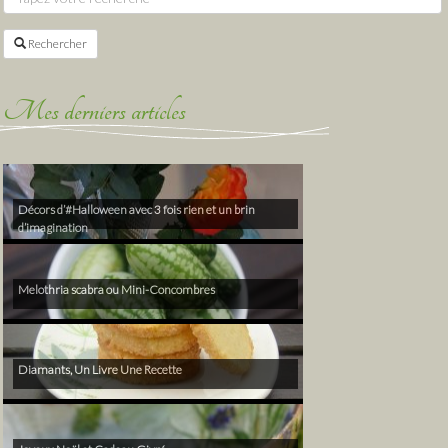
Rechercher
Mes derniers articles
Décors d’#Halloween avec 3 fois rien et un brin
d’imagination
Melothria scabra ou Mini-Concombres
Diamants, Un Livre Une Recette