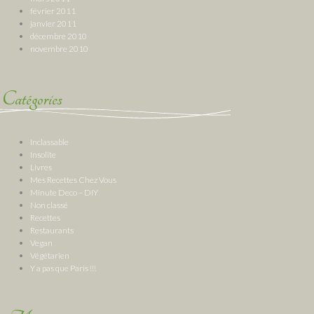
février 2011
janvier 2011
décembre 2010
novembre 2010
Catégories
Inclassable
Insolite
Livres
Mes Recettes Chez Vous
Minute Deco – DIY
Non classé
Recettes
Restaurants
Vegan
Végétarien
Y a pas que Paris !!!