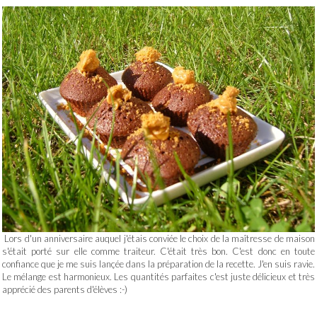
Lors d'un anniversaire auquel j'étais conviée le choix de la maîtresse de maison
s'était porté sur elle comme traiteur. C'était très bon. C'est donc en toute
confiance que je me suis lançée dans la préparation de la recette. J'en suis ravie.
Le mélange est harmonieux. Les quantités parfaites c'est juste délicieux et très
apprécié des parents d'élèves :-)