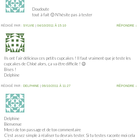
Doudoute
tout à fait 🙂 N’hésite pas à tester
RÉDIGÉ PAR :
SYLVIE
|
04/10/2011 À 15:10
RÉPONDRE
↓
Ils ont l’air délicieux ces petits cupcakes ! Il faut vraiment que je teste les
cupcakes de Chloé alors, ça va être difficile ! 😉
Bises !
Delphine
RÉDIGÉ PAR :
DELPHINE
|
06/10/2011 À 11:27
RÉPONDRE
↓
Delphine
Bienvenue
Merci de ton passage et de ton commentaire
C’est assez simple à réaliser tu devrais tester. Si tu testes raconte moi cela