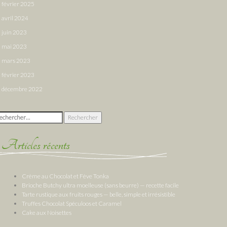
février 2025
avril 2024
juin 2023
mai 2023
mars 2023
février 2023
décembre 2022
chercher :
Articles récents
Crème au Chocolat et Fève Tonka
Brioche Butchy ultra moelleuse (sans beurre) — recette facile
Tarte rustique aux fruits rouges — belle, simple et irrésistible
Truffes Chocolat Spéculoos et Caramel
Cake aux Noisettes