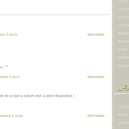
Livres
Mes Re
Minute
Non cl
Recette
2011 À 08:52
RÉPONDRE
↓
Restau
Vegan
Végéta
Y a pas 
ors ^^
9/2011 À 09:47
RÉPONDRE
↓
Arc
tie de ce que la nature met à notre disposition !
juin 2
févrie
/09/2011 À 10:09
RÉPONDRE
↓
juillet