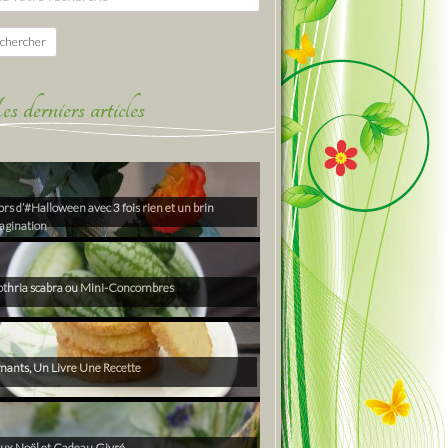
chercher
derniers articles
rs d’#Halloween avec 3 fois rien et un brin
agination
thria scabra ou Mini-Concombres
ants, Un Livre Une Recette
ux Noël et Cadeau Givré