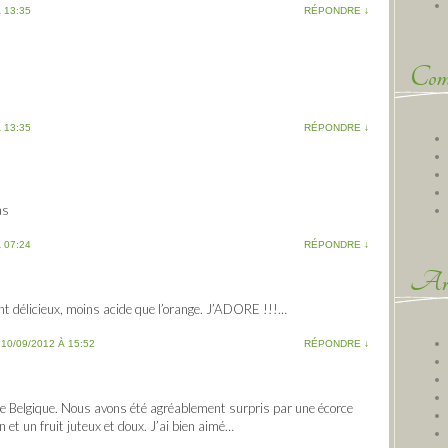
 13:35
RÉPONDRE
↓
Comm
 13:35
RÉPONDRE
↓
as
 07:24
RÉPONDRE
↓
Arc
nt délicieux, moins acide que l’orange. J’ADORE !!!…
|
10/09/2012 À 15:52
RÉPONDRE
↓
de Belgique. Nous avons été agréablement surpris par une écorce
 et un fruit juteux et doux. J’ai bien aimé…