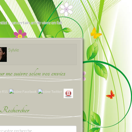
iel … un certain art de vivre en fait
Sylvie
 me suivre selon vos envies
Rechercher