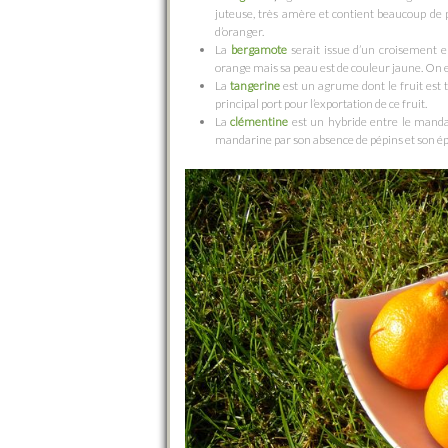
juteuse, très amère et contient beaucoup de p
d’oranger.
La
bergamote
serait issue d’un croisement 
orange mais sa peau est de couleur jaune. On 
La
tangerine
est un agrume dont le fruit est 
principal port pour l’exportation de ce fruit.
La
clémentine
est un hybride entre le mandar
mandarine par son absence de pépins et son épl