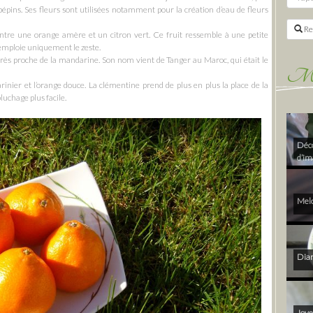
épins. Ses fleurs sont utilisées notamment pour la création d’eau de fleurs
Re
entre une orange amère et un citron vert. Ce fruit ressemble à une petite
emploie uniquement le zeste.
très proche de la mandarine. Son nom vient de Tanger au Maroc, qui était le
Mes 
inier et l’orange douce. La clémentine prend de plus en plus la place de la
uchage plus facile.
Déco
d’im
Melo
Diam
Joye