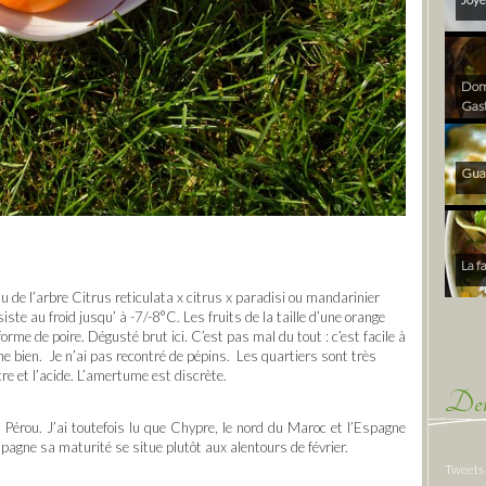
Dom 
Gas
Gua
La f
 de l’arbre Citrus reticulata x citrus x paradisi ou mandarinier
iste au froid jusqu’ à -7/-8°C. Les fruits de la taille d’une orange
rme de poire. Dégusté brut ici. C’est pas mal du tout : c’est facile à
he bien. Je n’ai pas recontré de pépins. Les quartiers sont très
cre et l’acide. L’amertume est discrète.
Der
Pérou. J’ai toutefois lu que Chypre, le nord du Maroc et l’Espagne
gne sa maturité se situe plutôt aux alentours de février.
Tweets