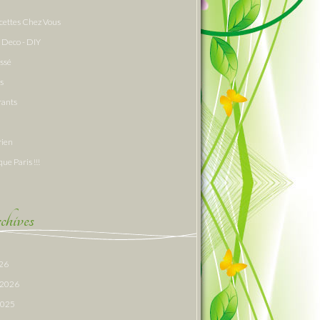
cettes Chez Vous
 Deco - DIY
assé
s
rants
rien
que Paris !!!
hives
026
r 2026
 2025