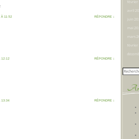
févrie
e
avril 2
 À 11:52
RÉPONDRE
↓
juin 2
mai 20
mars 
févrie
décemb
 12:12
RÉPONDRE
↓
Rechercher
Arti
 13:34
RÉPONDRE
↓