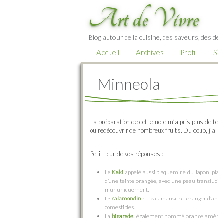
Art de Vivre
Blog autour de la cuisine, des saveurs, des d
Accueil
Archives
Profil
S
Minneola
La préparation de cette note m’a pris plus de t
ou redécouvrir de nombreux fruits. Du coup, j’ai
Petit tour de vos réponses :
Le
Kaki
appelé aussi plaquemine du Japon, pla
d’une teinte orangée, avec une peau translu
mûr uniquement.
Le
calamondin
ou kalamansi, ou oranger d’ap
comestibles.
La
bigarade
,
également nommé orange amère. L