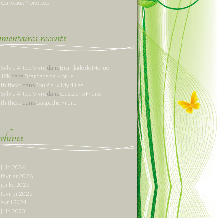
Cake aux Noisettes
entaires récents
Sylvie Art de Vivre
dans
Brandade de Morue
JPK
dans
Brandade de Morue
thithoad
dans
Roulé aux Myrtilles
Sylvie Art de Vivre
dans
Gaspacho Fruité
thithoad
dans
Gaspacho Fruité
hives
juin 2026
février 2026
juillet 2025
février 2025
avril 2024
juin 2023