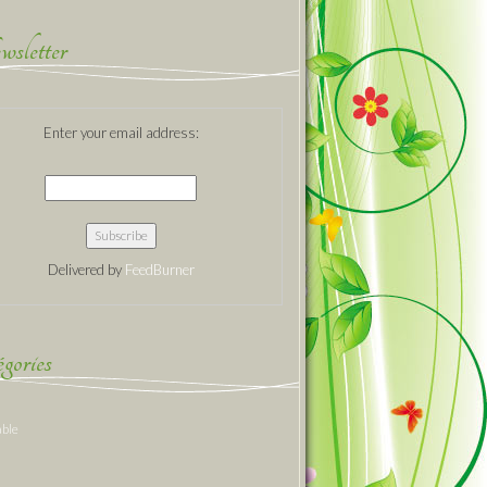
sletter
Enter your email address:
Delivered by
FeedBurner
gories
able