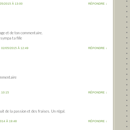
05/2015 À 13:00
RÉPONDRE
↓
age et de ton commentaire.
 sympa ta fille
|
02/05/2015 À 12:49
RÉPONDRE
↓
ommentaire
 10:15
RÉPONDRE
↓
uit de la passion et des fraises. Un régal.
2014 À 19:48
RÉPONDRE
↓