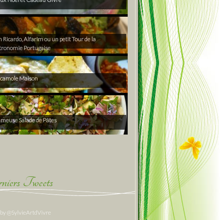
Ricardo, Alfarim ou un petit Tour de la
tronomie Portugaise
camole Maison
ameuse Salade de Pâtes
niers Tweets
 by @SylvieArtdVivre