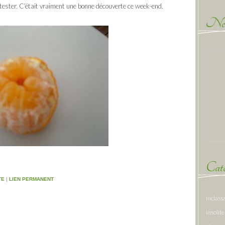
 tester. C’était vraiment une bonne découverte ce week-end.
New
Caté
TE
|
LIEN PERMANENT
Inclass
Insolite