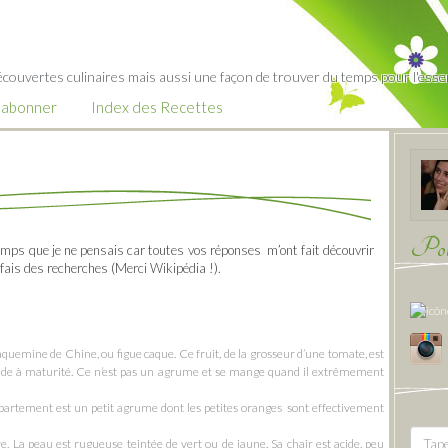
écouvertes culinaires mais aussi une façon de trouver du temps pour l'essent
’abonner
Index des Recettes
Pour
emps que je ne pensais car toutes vos réponses m’ont fait découvrir
 fais des recherches (Merci Wikipédia !).
quemine de Chine, ou figue caque. Ce fruit, de la grosseur d’une tomate, est
cide à maturité. Ce n’est pas un agrume et se mange quand il extrêmement
partement est un petit agrume dont les petites oranges sont effectivement
a peau est rugueuse teintée de vert ou de jaune. Sa chair est acide, peu