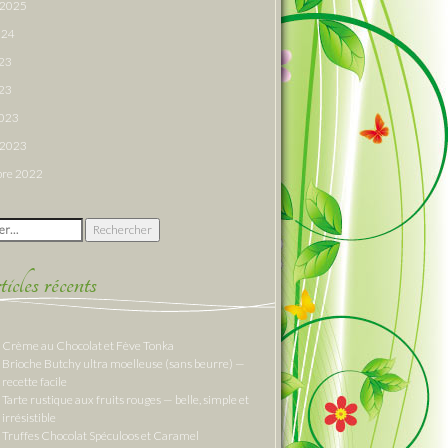
r 2025
024
023
23
2023
r 2023
re 2022
 :
cles récents
Crème au Chocolat et Fève Tonka
Brioche Butchy ultra moelleuse (sans beurre) —
recette facile
Tarte rustique aux fruits rouges — belle, simple et
irrésistible
Truffes Chocolat Spéculoos et Caramel