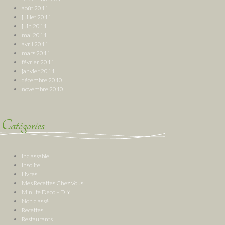
août 2011
juillet 2011
juin 2011
mai 2011
avril 2011
mars 2011
février 2011
janvier 2011
décembre 2010
novembre 2010
Catégories
Inclassable
Insolite
Livres
Mes Recettes Chez Vous
Minute Deco – DIY
Non classé
Recettes
Restaurants