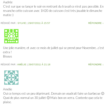
Audrée
C’est sur que se lançer le soir en rentrant du travail ce n’est pas possible. En
revanche cette cuisson avec 1H20 de cuisson c’est très jouable le dimanche
matin:-)
RÉDIGÉ PAR :
SYLVIE
|
29/07/2011 À 15:57
RÉPONDRE
↓
Une jolie manière, et avec ce mois de juillet qui se prend pour Novembre…c’est
extra !
Bisous
RÉDIGÉ PAR :
AMÉLIE
|
29/07/2011 À 21:18
RÉPONDRE
↓
Amélie
Oui ce temps est un peu déprimant. Demain on voudrait faire un barbecue 🙂
Quoi de plus normal un 30 juillet 🙂 Mais bon on verra. Contente que cela te
plaise.