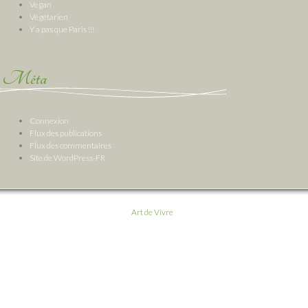
Vegan
Végétarien
Y a pas que Paris !!!
Méta
Connexion
Flux des publications
Flux des commentaires
Site de WordPress-FR
Art de Vivre