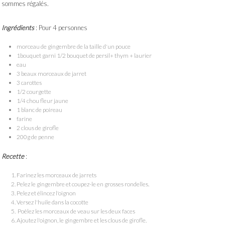
sommes régalés.
Ingrédients
: Pour 4 personnes
morceau de gingembre de la taille d'un pouce
1bouquet garni 1/2 bouquet de persil+ thym + laurier
eau
3 beaux morceaux de jarret
3 carottes
1/2 courgette
1/4 chou fleur jaune
1 blanc de poireau
farine
2 clous de girofle
200g de penne
Recette
:
Farinez les morceaux de jarrets
Pelez le gingembre et coupez-le en grosses rondelles.
Pelez et élincez l'oignon
Versez l'huile dans la cocotte
Poêlez les morceaux de veau sur les deux faces
Ajoutez l'oignon, le gingembre et les clous de girofle.