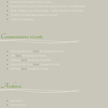
Crème au Chocolat et Fève Tonka
Brioche Butchy ultra moelleuse (sans beurre) — recette facile
Tarte rustique aux fruits rouges — belle, simple et irrésistible
Truffes Chocolat Spéculoos et Caramel
Cake aux Noisettes
Commentaires récents
Sylvie Art de Vivre
dans
Brandade de Morue
JPK
dans
Brandade de Morue
thithoad
dans
Roulé aux Myrtilles
Sylvie Art de Vivre
dans
Gaspacho Fruité
thithoad
dans
Gaspacho Fruité
Archives
juin 2026
février 2026