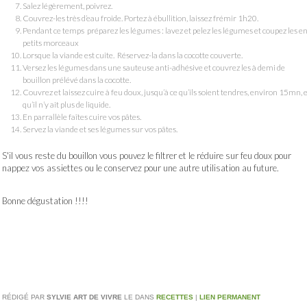
Salez légèrement, poivrez.
Couvrez-les très d’eau froide. Portez à ébullition, laissez frémir 1h20.
Pendant ce temps préparez les légumes : lavez et pelez les légumes et coupez les e
petits morceaux
Lorsque la viande est cuite. Réservez-la dans la cocotte couverte.
Versez les légumes dans une sauteuse anti-adhésive et couvrez les à demi de
bouillon prélévé dans la cocotte.
Couvrez et laissez cuire à feu doux, jusqu’à ce qu’ils soient tendres, environ 15mn, 
qu’il n’y ait plus de liquide.
En parrallèle faîtes cuire vos pâtes.
Servez la viande et ses légumes sur vos pâtes.
S'il vous reste du bouillon vous pouvez le filtrer et le réduire sur feu doux pour
nappez vos assiettes ou le conservez pour une autre utilisation au future.
Bonne dégustation !!!!
RÉDIGÉ PAR
SYLVIE ART DE VIVRE
LE
DANS
RECETTES
|
LIEN PERMANENT