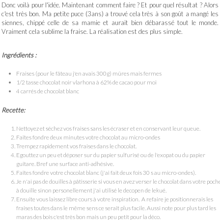
Donc voilà pour l'idée. Maintenant comment faire ? Et pour quel résultat ? Alors
c'est très bon. Ma petite puce (3ans) a trouvé cela très à son goût a mangé les
siennes, chippé celle de sa mamie et aurait bien débarassé tout le monde.
Vraiment cela sublime la fraise. La réalisation est des plus simple.
Ingrédients :
Fraises (pour le fâteau j'en avais 300g) mûres mais fermes
1/2 tasse chocolat noir vlarhona à 62% de cacao pour moi
4 carrés de chocolat blanc
Recette:
Nettoyez et séchez vos fraises sans les écraser et en conservant leur queue.
Faîtes fondre deux minutes votre chocolat au micro-ondes
Trempez rapidement vos fraises dans le chocolat.
Egouttez un peu et déposer sur du papier sulfurisé ou de l'exopat ou du papier
guitare. Bref une surface anti-adhésive.
Faîtes fondre votre chocolat blanc (j'ai fait deux fois 30 s au micro-ondes).
Je n'ai pas de douilles à pâtisserie si vous en avez verser le chocolat dans votre poch
à douille sinon personellement j'ai utilisé le decopen de lekué.
Ensuite vous laissez libre cours à votre inspiration. A refaire je positionnerais les
fraises toutes dans le même sens ce serait plus facile. Aussi note pour plus tard les
maras des bois c'est très bon mais un peu petit pour la déco.