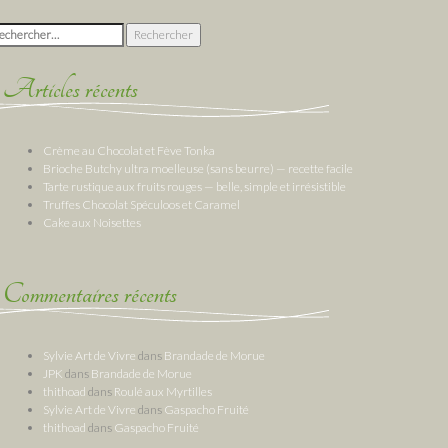
chercher :
Articles récents
Crème au Chocolat et Fève Tonka
Brioche Butchy ultra moelleuse (sans beurre) — recette facile
Tarte rustique aux fruits rouges — belle, simple et irrésistible
Truffes Chocolat Spéculoos et Caramel
Cake aux Noisettes
Commentaires récents
Sylvie Art de Vivre
dans
Brandade de Morue
JPK
dans
Brandade de Morue
thithoad
dans
Roulé aux Myrtilles
Sylvie Art de Vivre
dans
Gaspacho Fruité
thithoad
dans
Gaspacho Fruité