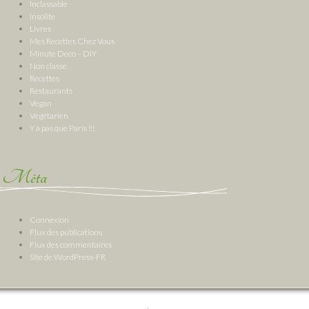
Inclassable
Insolite
Livres
Mes Recettes Chez Vous
Minute Deco – DIY
Non classé
Recettes
Restaurants
Vegan
Végétarien
Y a pas que Paris !!!
Méta
Connexion
Flux des publications
Flux des commentaires
Site de WordPress-FR