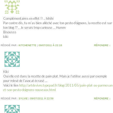
Complémentaires en effet !! .. hihihi
Par contre dis, tu m’as bien alléché avec ton pesto d’oignons, la recette est sur
ton blog ?? .. Je serais trop curieuse … Humm
Bisousss
kiki
RÉDIGÉ PAR :
KITCHENETTE
|
09/07/2011 À 22:18
RÉPONDRE
↓
Kiki
Oui elle est dans la recette de pain plat. Mais je l’utilise aussi par exemple
pour relevé de l’avocat écrasé …
Voici le lien
http://artdevivre.typepad.fr/blog/2011/05/pain-plat-au-parmesan
et-son-pesto-doignons-nouveaux.html
RÉDIGÉ PAR :
SYLVIE
|
09/07/2011 À 22:59
RÉPONDRE
↓