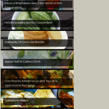
Décors d’#Halloween avec 3 fois rien et un brin
d’imagination
Melothria scabra ou Mini-Concombres
Diamants, Un Livre Une Recette
Joyeux Noël et Cadeau Givré
Dom Ricardo, Alfarim ou un petit Tour de la
Gastronomie Portugaise
Guacamole Maison