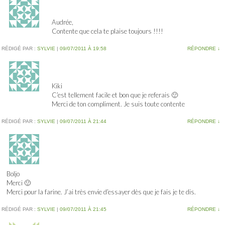
Audrée,
Contente que cela te plaise toujours !!!!
RÉDIGÉ PAR :
SYLVIE
|
09/07/2011 À 19:58
RÉPONDRE
↓
Kiki
C’est tellement facile et bon que je referais 🙂
Merci de ton compliment. Je suis toute contente
RÉDIGÉ PAR :
SYLVIE
|
09/07/2011 À 21:44
RÉPONDRE
↓
Boljo
Merci 🙂
Merci pour la farine. J’ai très envie d’essayer dès que je fais je te dis.
RÉDIGÉ PAR :
SYLVIE
|
09/07/2011 À 21:45
RÉPONDRE
↓