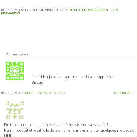
RÉDIGÉ PAR
SYLVIE ART DE VIVRE
LE
DANS
RECETTES
,
VÉGÉTARIEN
|
LIEN
PERMANENT
Commentaires
Il est bien joli et les gourmands doivent apprécier.
Bisous
RÉDIGÉ PAR :
AMÉLIE
|
05/07/2011 À 20:37
RÉPONDRE
↓
Du toblerone noir !! .. Je ne savais même pas que ça existait !! ..
Humm, ce doit être difficile de le cuisiner sans en manger quelques morceaux ..
hihihi