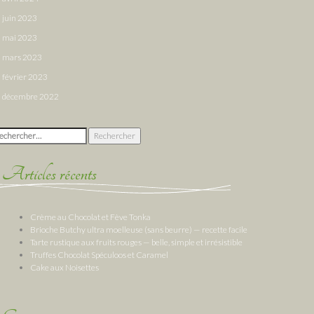
juin 2023
mai 2023
mars 2023
février 2023
décembre 2022
chercher :
Articles récents
Crème au Chocolat et Fève Tonka
Brioche Butchy ultra moelleuse (sans beurre) — recette facile
Tarte rustique aux fruits rouges — belle, simple et irrésistible
Truffes Chocolat Spéculoos et Caramel
Cake aux Noisettes