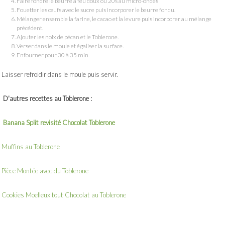
Faire fondre le beurre à feu doux où 20s au micro-ondes
Fouetter les œufs avec le sucre puis incorporer le beurre fondu.
Mélanger ensemble la farine, le cacao et la levure puis incorporer au mélange
précédent.
Ajouter les noix de pécan et le Toblerone.
Verser dans le moule et égaliser la surface.
Enfourner pour 30 à 35 min.
Laisser refroidir dans le moule puis servir.
D'autres recettes au Toblerone :
Banana Split revisité Chocolat Toblerone
Muffins au Toblerone
Pièce Montée avec du Toblerone
Cookies Moelleux tout Chocolat au Toblerone