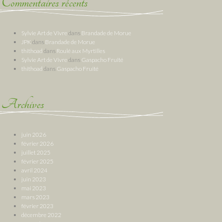
Commentaires récents
Sylvie Art de Vivre
dans
Brandade de Morue
JPK
dans
Brandade de Morue
thithoad
dans
Roulé aux Myrtilles
Sylvie Art de Vivre
dans
Gaspacho Fruité
thithoad
dans
Gaspacho Fruité
Archives
juin 2026
février 2026
juillet 2025
février 2025
avril 2024
juin 2023
mai 2023
mars 2023
février 2023
décembre 2022