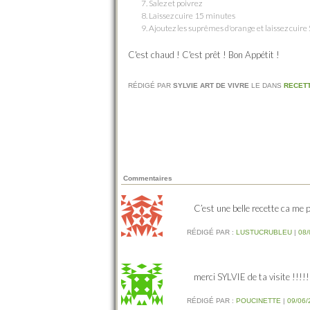
Salez et poivrez
Laissez cuire 15 minutes
Ajoutez les suprêmes d'orange et laissez cuire
C'est chaud ! C'est prêt ! Bon Appétit !
RÉDIGÉ PAR
SYLVIE ART DE VIVRE
LE
DANS
RECET
Commentaires
C’est une belle recette ca me 
RÉDIGÉ PAR :
LUSTUCRUBLEU
|
08/
merci SYLVIE de ta visite !!!!!
RÉDIGÉ PAR :
POUCINETTE
|
09/06/