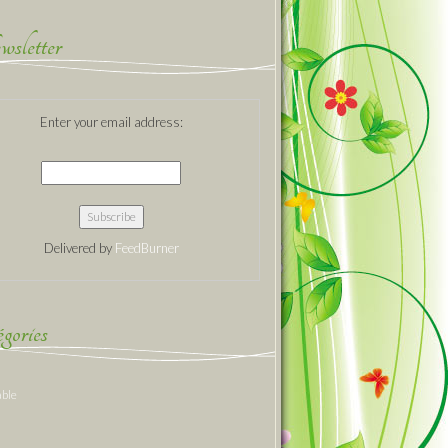
sletter
Enter your email address:
Delivered by
FeedBurner
gories
able