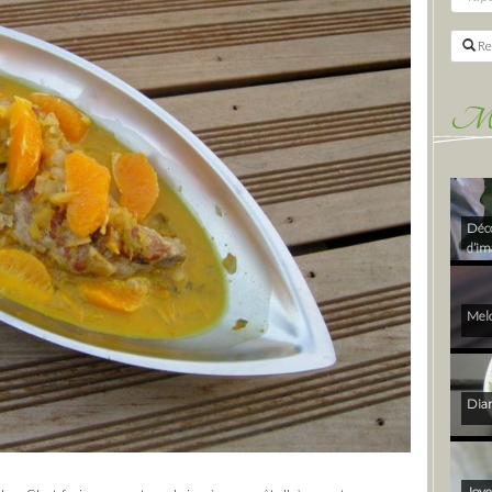
Re
Mes 
Déco
d’im
Melo
Diam
Joye