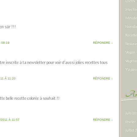
Livres
Mes Re
Minute
en sûr !!!
Non cl
Recette
 08:19
RÉPONDRE
↓
Restau
Vegan
Végéta
tre inscrite à ta newsletter pour voir d’aussi jolies recettes tous
Y a pas 
11 À 11:20
RÉPONDRE
↓
Arc
e belle recette colorée à souhait !!
juin 2
/2011 À 11:57
RÉPONDRE
↓
févrie
juillet