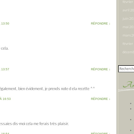
févrie
avril 2
juin 2
 13:50
RÉPONDRE
↓
mai 20
mars 
févrie
 cela.
décemb
Rechercher
 13:57
RÉPONDRE
↓
Arti
également, bien évidement, je prends note d ela recette ^^
À 16:53
RÉPONDRE
↓
 essaies dis-moi cela me ferais très plaisir.
 16:54
RÉPONDRE
↓