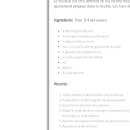
Le résultat est très différent de ma recette féti
ajustement proposé dans la recette. Les fans de
Ingrédients
: Pour 3/4 personnes
1 filet mignon de porc
3 oranges mais deux suffiraient
3 oignons blancs frais
une 1/2 cuill à café de graines de fenouil
4 gousses de cardamomes
2 cuillà soupe d'huile d'olive
sel
poivre
15 g de beurre
Recette
:
Faites fondre le beurre dans une sauteuse
Faites dorer le filet mignon de tous les cotés
Epluchez et émincez les oignons
Râpez le zeste de deux oranges et pressez leur 
d'orange sur la deuxième.
Ajoutez les oignons émincés, les graines et les
Ajoutez le zeste et le jus