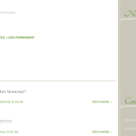
New
 5 minutes.
TES
|
LIEN PERMANENT
plais beaucoup!!
Caté
06/2011 À 18:36
RÉPONDRE
↓
Inclass
!!!!!!!!
Insolite
2011 À 07:29
RÉPONDRE
↓