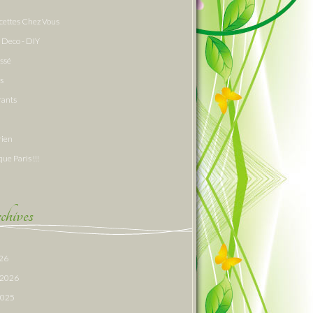
cettes Chez Vous
 Deco - DIY
assé
s
rants
rien
que Paris !!!
hives
026
r 2026
 2025