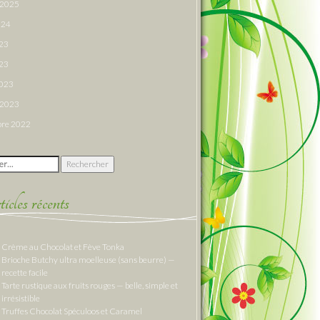
r 2025
024
023
23
2023
r 2023
re 2022
 :
cles récents
Crème au Chocolat et Fève Tonka
Brioche Butchy ultra moelleuse (sans beurre) —
recette facile
Tarte rustique aux fruits rouges — belle, simple et
irrésistible
Truffes Chocolat Spéculoos et Caramel