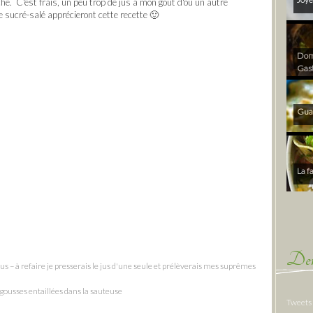
che. C'est frais, un peu trop de jus à mon goût d'où un autre
 sucré-salé apprécieront cette recette 🙂
Dom 
Gas
Gua
La f
Der
jus – à refaire je presserais le jus d'une seule et prélèverais mes suprêmes
 gousses entaillées dans la sauteuse
Tweets