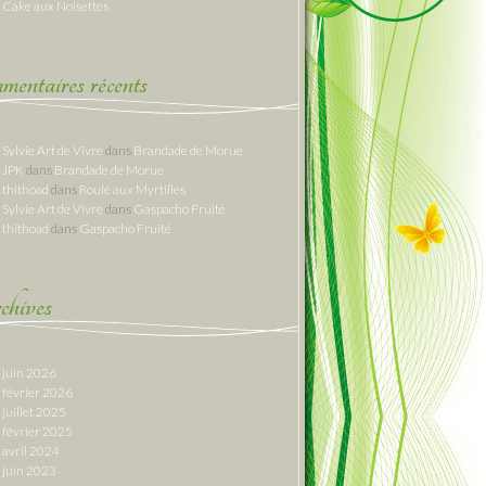
Cake aux Noisettes
entaires récents
Sylvie Art de Vivre
dans
Brandade de Morue
JPK
dans
Brandade de Morue
thithoad
dans
Roulé aux Myrtilles
Sylvie Art de Vivre
dans
Gaspacho Fruité
thithoad
dans
Gaspacho Fruité
hives
juin 2026
février 2026
juillet 2025
février 2025
avril 2024
juin 2023