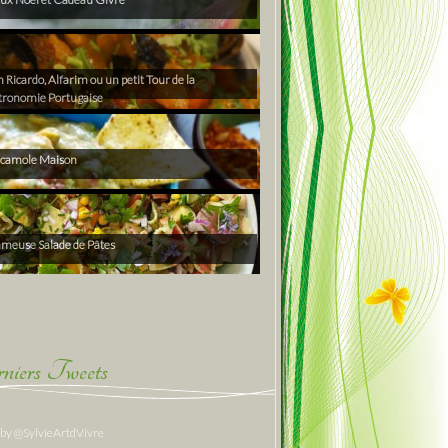
Ricardo, Alfarim ou un petit Tour de la
tronomie Portugaise
camole Maison
ameuse Salade de Pâtes
niers Tweets
 by @SylvieArtdVivre