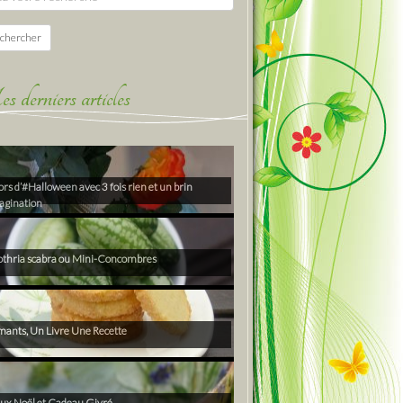
chercher
derniers articles
rs d’#Halloween avec 3 fois rien et un brin
agination
thria scabra ou Mini-Concombres
ants, Un Livre Une Recette
ux Noël et Cadeau Givré