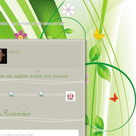
iel … un certain art de vivre en fait
Sylvie
 me suivre selon vos envies
Rechercher