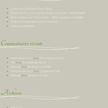
Crème au Chocolat et Fève Tonka
Brioche Butchy ultra moelleuse (sans beurre) — recette facile
Tarte rustique aux fruits rouges — belle, simple et irrésistible
Truffes Chocolat Spéculoos et Caramel
Cake aux Noisettes
Commentaires récents
Sylvie Art de Vivre
dans
Brandade de Morue
JPK
dans
Brandade de Morue
thithoad
dans
Roulé aux Myrtilles
Sylvie Art de Vivre
dans
Gaspacho Fruité
thithoad
dans
Gaspacho Fruité
Archives
juin 2026