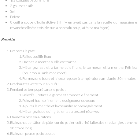
1/2 bouquet de coriandre
2 gousses d’ails
Sel
Poivre
8 cuill à soupe d’huile d’olive ( il n’y en avait pas dans la recette du magazine 
revanche elle était visible sur la photo du coup j’ai fait à ma façon)
Recette
:
Préparez la pâte :
Faites bouillir l’eau
Hachez la menthe si elle est fraîche
Mélangez l’eau et la farine puis l’huile, le parmesan et la menthe. Pétriss
(pour moi à l’aide mon robot)
Formez une boule et laissez reposer à température ambiante 30 minutes
Préchauffez votre four à 210°C
Pendant ce temps préparez le pesto :
Pelez l’ail, retirez le germe et émincez le finement
Pelez et hachez finement les oignons nouveaux
Ajoutez la menthe et la coriandre achées également
Mélangez tous les ingrédients du pesto et réservez
Divisez la pâte en 4 pâtons
Etalez chaque pâton de pâte sur du papier sulfurisé faites des « rectangles’ d’envir
30 cm de long
Etalez un peu de pesto dessus