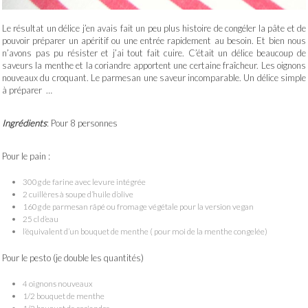
Le résultat un délice j’en avais fait un peu plus histoire de congéler la pâte et de
pouvoir préparer un apéritif ou une entrée rapidement au besoin. Et bien nous
n’avons pas pu résister et j’ai tout fait cuire. C’était un délice beaucoup de
saveurs la menthe et la coriandre apportent une certaine fraîcheur. Les oignons
nouveaux du croquant. Le parmesan une saveur incomparable. Un délice simple
à préparer …
Ingrédients
: Pour 8 personnes
Pour le pain :
300g de farine avec levure intégrée
2 cuillères à soupe d’huile d’olive
160g de parmesan râpé ou fromage végétale pour la version vegan
25 cl d’eau
l’équivalent d’un bouquet de menthe ( pour moi de la menthe congelée)
Pour le pesto (je double les quantités)
4 oignons nouveaux
1/2 bouquet de menthe