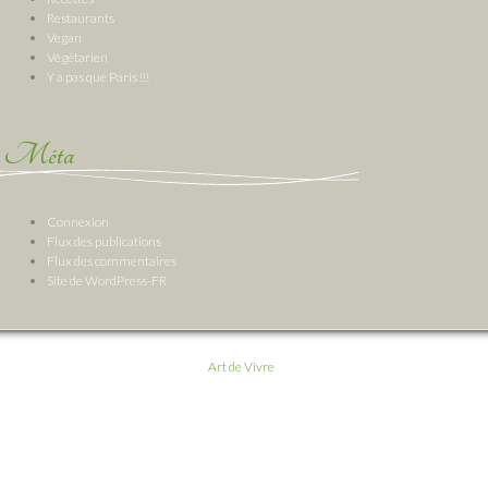
Restaurants
Vegan
Végétarien
Y a pas que Paris !!!
Méta
Connexion
Flux des publications
Flux des commentaires
Site de WordPress-FR
Art de Vivre