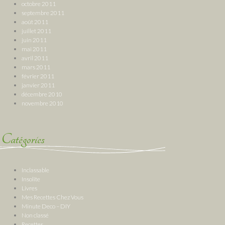
octobre 2011
septembre 2011
août 2011
juillet 2011
juin 2011
mai 2011
avril 2011
mars 2011
février 2011
janvier 2011
décembre 2010
novembre 2010
Catégories
Inclassable
Insolite
Livres
Mes Recettes Chez Vous
Minute Deco – DIY
Non classé
Recettes