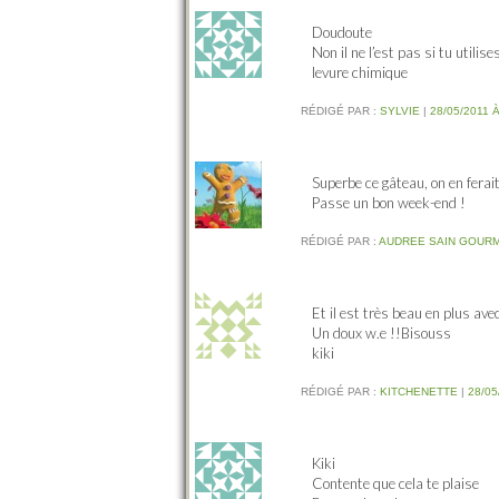
Doudoute
Non il ne l’est pas si tu utilis
levure chimique
RÉDIGÉ PAR :
SYLVIE
|
28/05/2011 À
Superbe ce gâteau, on en ferait
Passe un bon week-end !
RÉDIGÉ PAR :
AUDREE SAIN GOUR
Et il est très beau en plus av
Un doux w.e !!Bisouss
kiki
RÉDIGÉ PAR :
KITCHENETTE
|
28/05
Kiki
Contente que cela te plaise