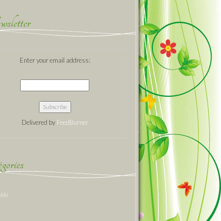
sletter
Enter your email address:
Delivered by
FeedBurner
gories
able