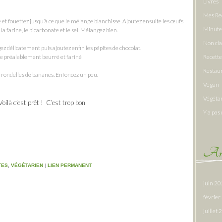
Livres
Mes Re
et fouettez jusqu’à ce que le mélange blanchisse. Ajoutez ensuite les œufs
Minute
la farine, le bicarbonate et le sel. Mélangez bien.
Non cl
z délicatement puis ajoutez enfin les pépites de chocolat.
le préalablement beurré et fariné
Recette
Restau
es rondelles de bananes. Enfoncez un peu.
Vegan
Végéta
ilà c’est prêt ! C’est trop bon
Y a pas 
Arc
TES
,
VÉGÉTARIEN
|
LIEN PERMANENT
juin 2
févrie
juillet