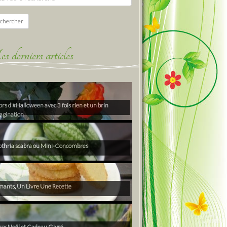
chercher
derniers articles
rs d’#Halloween avec 3 fois rien et un brin
agination
thria scabra ou Mini-Concombres
ants, Un Livre Une Recette
ux Noël et Cadeau Givré