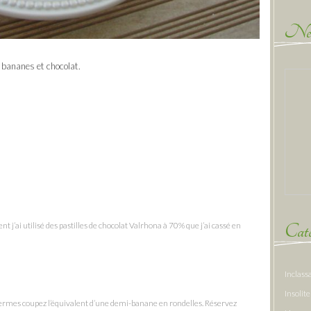
New
 bananes et chocolat.
 j’ai utilisé des pastilles de chocolat Valrhona à 70% que j’ai cassé en
Caté
Inclass
Insolite
 fermes coupez l’équivalent d’une demi-banane en rondelles. Réservez