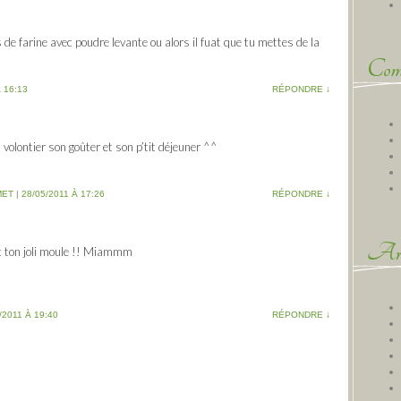
es de farine avec poudre levante ou alors il fuat que tu mettes de la
Comm
 16:13
RÉPONDRE
↓
 volontier son goûter et son p’tit déjeuner ^^
MET
|
28/05/2011 À 17:26
RÉPONDRE
↓
Arc
ec ton joli moule !! Miammm
/2011 À 19:40
RÉPONDRE
↓