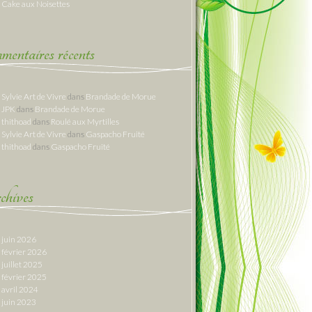
Cake aux Noisettes
entaires récents
Sylvie Art de Vivre
dans
Brandade de Morue
JPK
dans
Brandade de Morue
thithoad
dans
Roulé aux Myrtilles
Sylvie Art de Vivre
dans
Gaspacho Fruité
thithoad
dans
Gaspacho Fruité
hives
juin 2026
février 2026
juillet 2025
février 2025
avril 2024
juin 2023