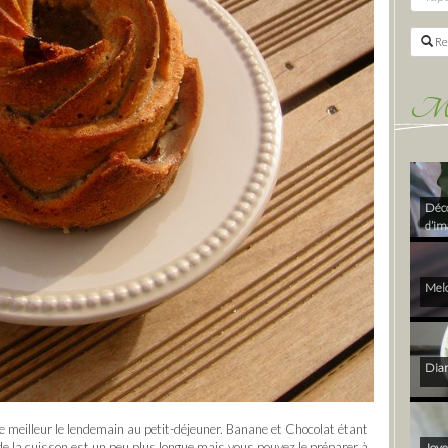
Re
Mes 
Déco
d’im
Melo
Diam
 meilleur le lendemain au petit-déjeuner. Banane et Chocolat étant
de la cuisson est un peu plus longue mais vous pouvez le préparer à
Joye