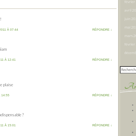
févrie
avril 2
juin 2
!
mai 20
2011 À 07:44
RÉPONDRE
↓
mars 
févrie
miiam
décemb
11 À 12:41
RÉPONDRE
↓
Rechercher
Arti
te plaise
 14:55
RÉPONDRE
↓
indispensable ?
11 À 15:01
RÉPONDRE
↓