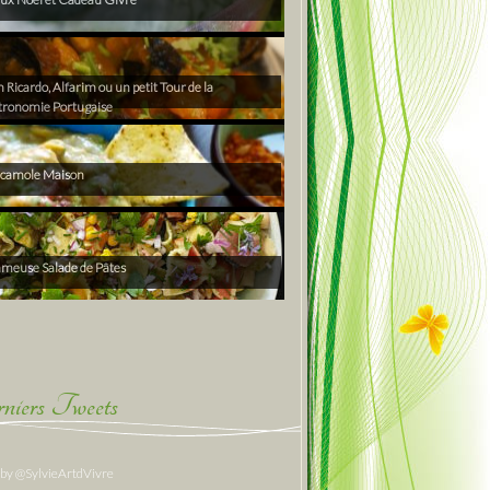
Ricardo, Alfarim ou un petit Tour de la
tronomie Portugaise
camole Maison
ameuse Salade de Pâtes
niers Tweets
 by @SylvieArtdVivre