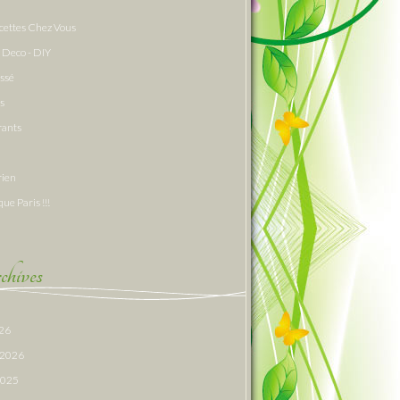
cettes Chez Vous
 Deco - DIY
assé
s
rants
rien
que Paris !!!
hives
026
r 2026
 2025