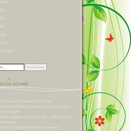
r 2025
024
023
23
2023
r 2023
re 2022
 :
cles récents
Crème au Chocolat et Fève Tonka
Brioche Butchy ultra moelleuse (sans beurre) —
recette facile
Tarte rustique aux fruits rouges — belle, simple et
irrésistible
Truffes Chocolat Spéculoos et Caramel