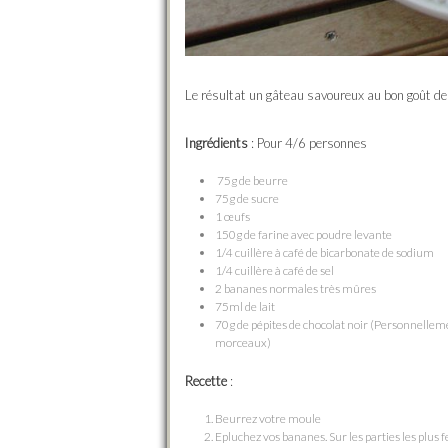
Le résultat un gâteau savoureux au bon goût de
Ingrédients
: Pour 4/6 personnes
75g de beurre
75g de sucre
1 œufs
150g de farine avec poudre levante
1/4 cuillère à café de bicarbonate de sodium
1/4 cuillère à café de sel
2 bananes normales très mûres
75ml de lait
70g de pépites de chocolat noir (Personnellement
morceaux)
Recette
:
Beurrez votre moule
Epluchez vos bananes. Sur les parties les plus