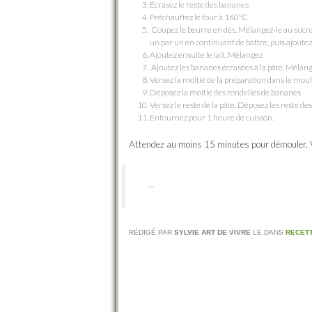
Ecrasez le reste des bananes
Préchauffez le four à 160°C
Coupez le beurre en dés. Mélangez-le au sucre 
un par un en continuant de battre, puis ajoutez 
Ajoutez ensuite le lait. Mélangez
Ajoutez les bananes écrasées à la pâte. Mélange
Versez la moitié de la préparation dans le mou
Déposez la moitié des rondelles de bananes
Versez le reste de la pâte. Déposez les reste d
Enfournez pour 1 heure de cuisson.
Attendez au moins 15 minutes pour démouler. Vo
RÉDIGÉ PAR
SYLVIE ART DE VIVRE
LE
DANS
RECET