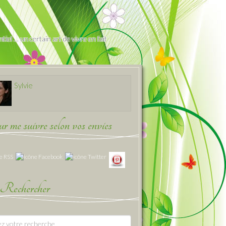
iel … un certain art de vivre en fait
Sylvie
 me suivre selon vos envies
Rechercher