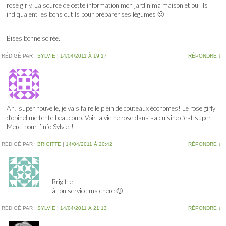
rose girly. La source de cette information mon jardin ma maison et oui ils
indiquaient les bons outils pour préparer ses légumes 🙂
Bises bonne soirée.
RÉDIGÉ PAR :
SYLVIE
|
14/04/2011 À 19:17
RÉPONDRE
↓
Ah! super nouvelle, je vais faire le plein de couteaux économes! Le rose girly
d’opinel me tente beaucoup. Voir la vie ne rose dans sa cuisine c’est super.
Merci pour l’info Sylvie!!
RÉDIGÉ PAR :
BRIGITTE
|
14/04/2011 À 20:42
RÉPONDRE
↓
Brigitte
à ton service ma chère 🙂
RÉDIGÉ PAR :
SYLVIE
|
14/04/2011 À 21:13
RÉPONDRE
↓