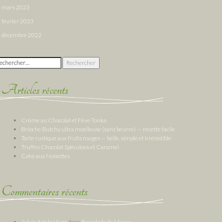
mars 2023
février 2023
décembre 2022
chercher :
Articles récents
Crème au Chocolat et Fève Tonka
Brioche Butchy ultra moelleuse (sans beurre) — recette facile
Tarte rustique aux fruits rouges — belle, simple et irrésistible
Truffes Chocolat Spéculoos et Caramel
Cake aux Noisettes
Commentaires récents
Sylvie Art de Vivre
dans
Brandade de Morue