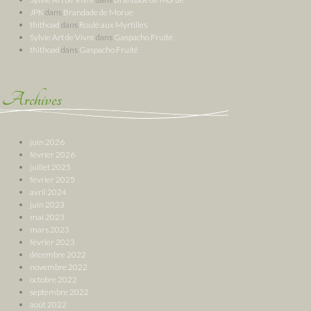
JPK
dans
Brandade de Morue
thithoad
dans
Roulé aux Myrtilles
Sylvie Art de Vivre
dans
Gaspacho Fruité
thithoad
dans
Gaspacho Fruité
Archives
juin 2026
février 2026
juillet 2025
février 2025
avril 2024
juin 2023
mai 2023
mars 2023
février 2023
décembre 2022
novembre 2022
octobre 2022
septembre 2022
août 2022