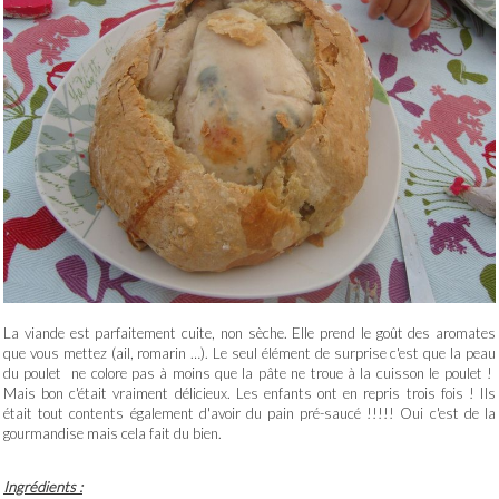
La viande est parfaitement cuite, non sèche. Elle prend le goût des aromates
que vous mettez (ail, romarin …). Le seul élément de surprise c'est que la peau
du poulet ne colore pas à moins que la pâte ne troue à la cuisson le poulet !
Mais bon c'était vraiment délicieux. Les enfants ont en repris trois fois ! Ils
était tout contents également d'avoir du pain pré-saucé !!!!! Oui c'est de la
gourmandise mais cela fait du bien.
Ingrédients :