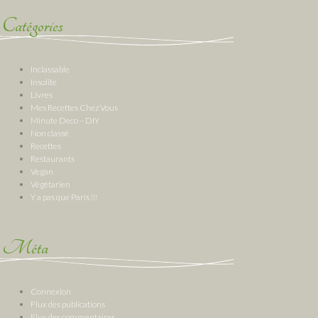
Catégories
Inclassable
Insolite
Livres
Mes Recettes Chez Vous
Minute Deco – DIY
Non classé
Recettes
Restaurants
Vegan
Végétarien
Y a pas que Paris !!!
Méta
Connexion
Flux des publications
Flux des commentaires