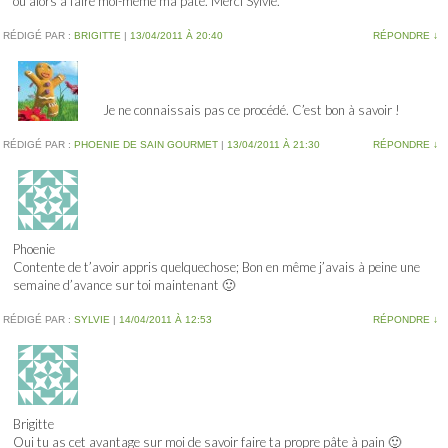
ou alors à faire moi-même ma pâte. Merci Sylvie.
RÉDIGÉ PAR :
BRIGITTE
|
13/04/2011 À 20:40
RÉPONDRE
↓
Je ne connaissais pas ce procédé. C’est bon à savoir !
RÉDIGÉ PAR :
PHOENIE DE SAIN GOURMET
|
13/04/2011 À 21:30
RÉPONDRE
↓
Phoenie
Contente de t’avoir appris quelquechose; Bon en même j’avais à peine une
semaine d’avance sur toi maintenant 🙂
RÉDIGÉ PAR :
SYLVIE
|
14/04/2011 À 12:53
RÉPONDRE
↓
Brigitte
Oui tu as cet avantage sur moi de savoir faire ta propre pâte à pain 🙂