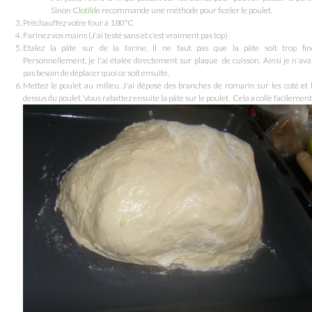
Sinon
Clotilde
recommande une méthode pour ficeler le poulet.
Préchauffez votre four à 180°C
Farinez vos mains (J'ai testé sans et c'est vraiment pas top)
Etalez la pâte sur de la farine. Il ne faut pas que la pâte soit trop fin
Personnellement, je l'ai étalée directement sur plaque de cuisson. Ainsi je n'ava
pas besoin de déplacer quoi ce soit ensuite.
Mettez le poulet au milieu. J'ai déposé des branches de romarin sur les coté et 
dessus du poulet. Vous rabattez ensuite la pâte sur le poulet. Cela a collé facilement