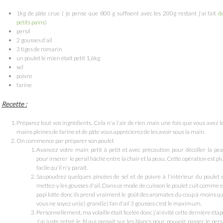
1kg de pâte crue ( je pense que 800 g suffisent avec les 200g restant j'ai fait
d
petits pains
)
persil
2 gousses d'ail
3 tiges de romarin
un poulet le mien était petit 1,6kg
sel
poivre
farine
Recette :
Préparez tout vos ingrédients. Cela n'a l'air de rien mais une fois que vous avez l
mains pleines de farine et de pâte vous apprécierez de les avoir sous la main.
On commence par préparer son poulet
Avancez votre main petit à petit et avec précaution pour décoller la pe
pour insérer le persil hâché entre la chair et la peau. Cette opération est pl
facile qu'il n'y paraît.
Saupoudrez quelques pincées de sel et de poivre à l'intérieur du poulet 
mettez-y les gousses d'ail. Dans ce mode de cuisson le poulet cuit comme 
papi lotte donc ils prend vraiment le goût des aromates du coup à moins q
vous ne soyez un(e) grand(e) fan d'ail 3 gousses c'est le maximum.
Personnellement, ma volaille était ficelée donc j'ai évité cette dernière étap
J'ai juste retiré le fil qui passait sur les blancs pour pouvoir passer le persi