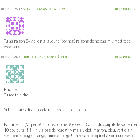
RÉDIGÉ PAR :
SYLVIE
|
14/04/2011 À 12:55
RÉPONDRE
↓
Tu as raison Sylvie je n’ai aucune (bonnes) raisons de ne pas m’y mettre ce
week-end.
RÉDIGÉ PAR :
BRIGITTE
|
14/04/2011 À 19:08
RÉPONDRE
↓
Brigitte
Tu me fais rire.
Si tu essaies dis-moi cela m’interesse beaucoup
Par ailleurs, j’ai pensé à toi l’économe fête ses 80 ans ! du coup ils le sortent e
10 couleurs !!!! Il n’y a pas de rose girly mais violet, marron, bleu, vert clair,
vert foncé, rouge, orange, jaune et beige ! En revanche opinel a sorti une verson