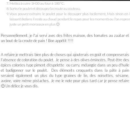
Mettez à cuire 1H30 au four à 180°C.
Sortez le poulet et découpez la croute au couteau.
Vous pouvez extraire le poulet pour le découper plus facilement. Mais sinon en 
laissant dedans il reste au chaud pendant le repas pour les moments ou l'on repre
juste un petit morceaux en plus 🙂
Personnellement, je l'ai servi avec des frites maison, des tomates au zaatar et
un bout de la croute de pain ! Bon appétit !!!!
A refaire je mettrais bien plus de choses qui ajouterais en goût et compenserais
l'absence de coloration du poulet. Je pense à des olives émincées. Peut être des
épices colorées type piment d'espelette ou curry, mélangée dans un peu d'huile
et badigonner sur le poulet. Des éléments croquants dans la pâte à pain
seraient également un plus du type graines de lin, des noisettes, sésame,
avoine, voire même pistaches. Je me le note pour plus tard car je pense refaire
🙂 Un délice je vous dis.