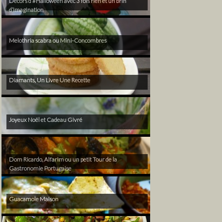
Décors d’#Halloween avec 3 fois rien et un brin
d’imagination
Melothria scabra ou Mini-Concombres
Diamants, Un Livre Une Recette
Joyeux Noël et Cadeau Givré
Dom Ricardo, Alfarim ou un petit Tour de la
Gastronomie Portugaise
Guacamole Maison