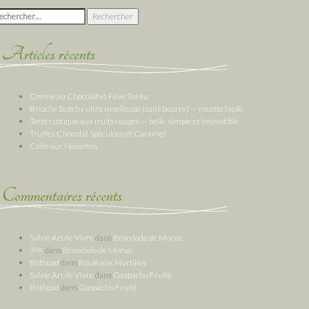
chercher :
Articles récents
Crème au Chocolat et Fève Tonka
Brioche Butchy ultra moelleuse (sans beurre) — recette facile
Tarte rustique aux fruits rouges — belle, simple et irrésistible
Truffes Chocolat Spéculoos et Caramel
Cake aux Noisettes
Commentaires récents
Sylvie Art de Vivre
dans
Brandade de Morue
JPK
dans
Brandade de Morue
thithoad
dans
Roulé aux Myrtilles
Sylvie Art de Vivre
dans
Gaspacho Fruité
thithoad
dans
Gaspacho Fruité