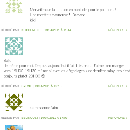
Merveille que la cuisson en papillote pour le poisson !!
Une recette savoureuse !! Bravooo
kiki
RÉDIGÉ PAR :
KITCHENETTE
|
19/04/2011 À 11:44
RÉPONDRE
↓
Boljo
de même pour moi. De plus aujourd’hui il fait très beau. J’aime bien manger
vers 19H00-19H30 m^me si avec les « fignolages » de dernière minyutes c’es
toujours plutôt 20H00 🙂
RÉDIGÉ PAR :
SYLVIE
|
19/04/2011 À 15:13
RÉPONDRE
↓
ca me donne faim
RÉDIGÉ PAR :
BBLINOU83
|
19/04/2011 À 17:09
RÉPONDRE
↓