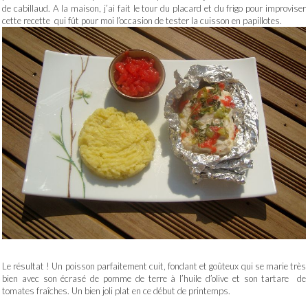
de cabillaud. A la maison, j’ai fait le tour du placard et du frigo pour improviser
cette recette qui fût pour moi l’occasion de tester la cuisson en papillotes.
Le résultat ! Un poisson parfaitement cuit, fondant et goûteux qui se marie très
bien avec son écrasé de pomme de terre à l’huile d’olive et son tartare de
tomates fraîches. Un bien joli plat en ce début de printemps.