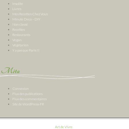
Insolite
Livres
Mes Recettes Chez Vous
Minute Deco – DIY
Non classé
Recettes
Restaurants
Vegan
Végétarien
Y a pas que Paris !!!
Méta
Connexion
Flux des publications
Flux des commentaires
Site de WordPress-FR
Art de Vivre