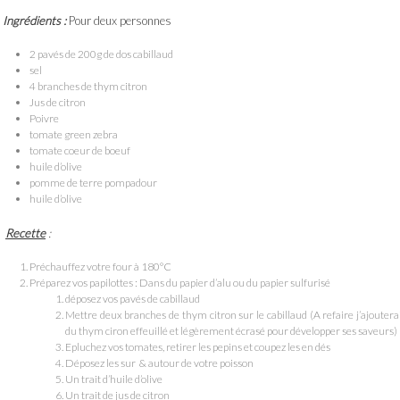
Ingrédients :
Pour deux personnes
2 pavés de 200g de dos cabillaud
sel
4 branches de thym citron
Jus de citron
Poivre
tomate green zebra
tomate coeur de boeuf
huile d’olive
pomme de terre pompadour
huile d’olive
Recette
:
Préchauffez votre four à 180°C
Préparez vos papilottes : Dans du papier d’alu ou du papier sulfurisé
déposez vos pavés de cabillaud
Mettre deux branches de thym citron sur le cabillaud (A refaire j’ajoutera
du thym ciron effeuillé et légèrement écrasé pour développer ses saveurs)
Epluchez vos tomates, retirer les pepins et coupez les en dés
Déposez les sur & autour de votre poisson
Un trait d’huile d’olive
Un trait de jus de citron