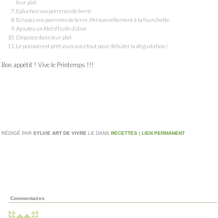
leur plat
Epluchez vos pommes de terre
Ecrasez vos pommes de terre. Personnellement à la fourchette.
Ajoutez un filet d’huile d’olive
Déposez dans leur plat
Le poisson est prêt vous avez tout pour débuter la dégustation !
Bon appétit ! Vive le Printemps !!!
RÉDIGÉ PAR
SYLVIE ART DE VIVRE
LE
DANS
RECETTES
|
LIEN PERMANENT
Commentaires