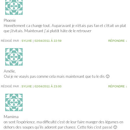
Phoenie
Honnêtement ca change tout. Auparavant je n’étais pas fan et c’était un plat
que j’évitais. Maintenant j’ai plutôt hâte de le retrouver
RÉDIGÉ PAR :
SYLVIE
|
02/04/2011 À 22:59
RÉPONDRE
↓
Amélie,
Oui je ne voayis pas comme cela mais maintenant que tu le dis 🙂
RÉDIGÉ PAR :
SYLVIE
|
02/04/2011 À 23:00
RÉPONDRE
↓
Mamima
on sent l’expérience. ma difficulté c’est de leur faire manger des légumes en
dehors des soupes qu’ils adorent par chance. Cette fois c’est passé 🙂