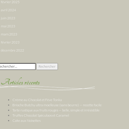
février 2025
avril 2024
juin 2023
mai 2023
mars 2023
février 2023
décembre 2022
chercher :
Articles récents
Crème au Chocolat et Fève Tonka
Brioche Butchy ultra moelleuse (sans beurre) — recette facile
Tarte rustique aux fruits rouges — belle, simple et irrésistible
Truffes Chocolat Spéculoos et Caramel
Cake aux Noisettes