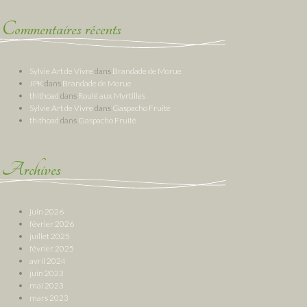
Commentaires récents
Sylvie Art de Vivre
dans
Brandade de Morue
JPK
dans
Brandade de Morue
thithoad
dans
Roulé aux Myrtilles
Sylvie Art de Vivre
dans
Gaspacho Fruité
thithoad
dans
Gaspacho Fruité
Archives
juin 2026
février 2026
juillet 2025
février 2025
avril 2024
juin 2023
mai 2023
mars 2023