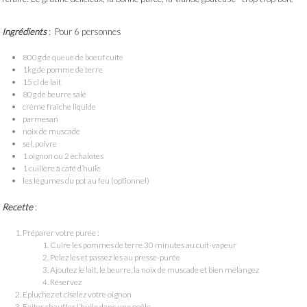
Ingrédients
: Pour 6 personnes
800g de queue de boeuf cuite
1kg de pomme de terre
15 cl de lait
80g de beurre salé
crème fraîche liquide
parmesan
noix de muscade
sel, poivre
1 oignon ou 2 échalotes
1 cuillère à café d’huile
les légumes du pot au feu (optionnel)
Recette
:
Préparer votre purée :
Cuire les pommes de terre 30 minutes au cuit-vapeur
Pelez les et passez les au presse-purée
Ajoutez le lait, le beurre, la noix de muscade et bien mélangez
Réservez
Epluchez et ciselez votre oignon
Faites chauffer l’huile dans une poêle