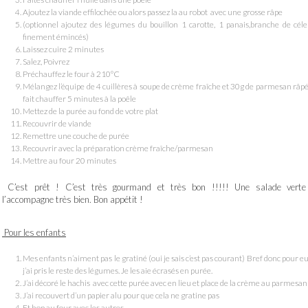
Ajoutez la viande effilochée ou alors passez la au robot avec une grosse râpe
(optionnel ajoutez des légumes du bouillon 1 carotte, 1 panais,branche de céle
finement émincés)
Laissez cuire 2 minutes
Salez, Poivrez
Préchauffez le four à 210°C
Mélangez l’équipe de 4 cuillères à soupe de crème fraîche et 30g de parmesan râp
fait chauffer 5 minutes à la poêle
Mettez de la purée au fond de votre plat
Recouvrir de viande
Remettre une couche de purée
Recouvrir avec la préparation crème fraîche/parmesan
Mettre au four 20 minutes
C’est prêt ! C’est très gourmand et très bon !!!!! Une salade verte
l’accompagne très bien. Bon appétit !
Pour les enfants
Mes enfants n’aiment pas le gratiné (oui je sais c’est pas courant) Bref donc pour e
j’ai pris le reste des légumes. Je les aie écrasés en purée.
J’ai décoré le hachis avec cette purée avec en lieu et place de la crème au parmesan
J’ai recouvert d’un papier alu pour que cela ne gratine pas
Et hop au four avec les autres.