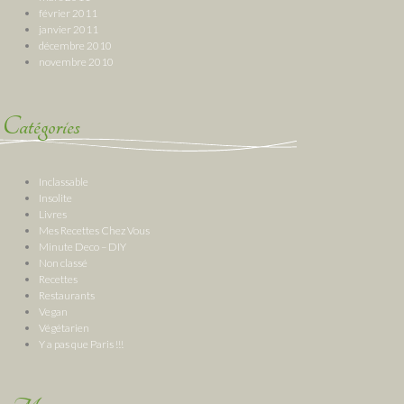
février 2011
janvier 2011
décembre 2010
novembre 2010
Catégories
Inclassable
Insolite
Livres
Mes Recettes Chez Vous
Minute Deco – DIY
Non classé
Recettes
Restaurants
Vegan
Végétarien
Y a pas que Paris !!!