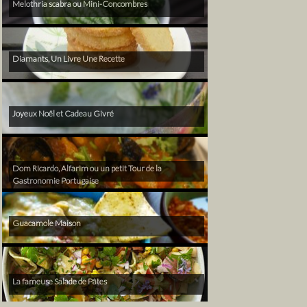
Melothria scabra ou Mini-Concombres
Diamants, Un Livre Une Recette
Joyeux Noël et Cadeau Givré
Dom Ricardo, Alfarim ou un petit Tour de la
Gastronomie Portugaise
Guacamole Maison
La fameuse Salade de Pâtes