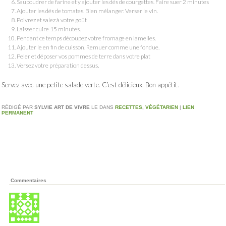
Saupoudrer de farine et y ajouter les dés de courgettes. Faire suer 2 minutes
Ajouter les dés de tomates. Bien mélanger. Verser le vin.
Poivrez et salez à votre goût
Laisser cuire 15 minutes.
Pendant ce temps découpez votre fromage en lamelles.
Ajouter le en fin de cuisson. Remuer comme une fondue.
Peler et déposer vos pommes de terre dans votre plat
Versez votre préparation dessus.
Servez avec une petite salade verte. C’est délicieux. Bon appétit.
RÉDIGÉ PAR
SYLVIE ART DE VIVRE
LE
DANS
RECETTES
,
VÉGÉTARIEN
|
LIEN
PERMANENT
Commentaires