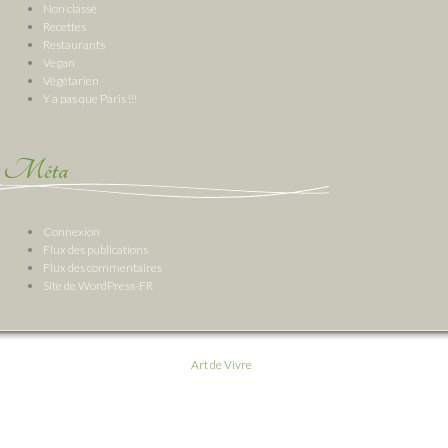
Non classé
Recettes
Restaurants
Vegan
Végétarien
Y a pas que Paris !!!
Méta
Connexion
Flux des publications
Flux des commentaires
Site de WordPress-FR
Art de Vivre