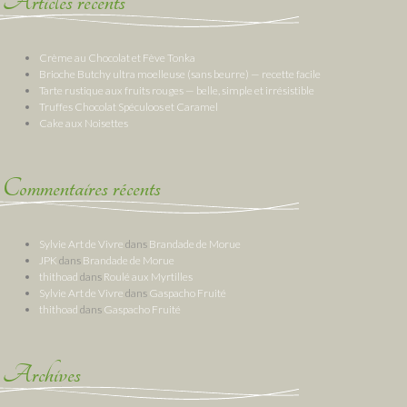
Articles récents
Crème au Chocolat et Fève Tonka
Brioche Butchy ultra moelleuse (sans beurre) — recette facile
Tarte rustique aux fruits rouges — belle, simple et irrésistible
Truffes Chocolat Spéculoos et Caramel
Cake aux Noisettes
Commentaires récents
Sylvie Art de Vivre
dans
Brandade de Morue
JPK
dans
Brandade de Morue
thithoad
dans
Roulé aux Myrtilles
Sylvie Art de Vivre
dans
Gaspacho Fruité
thithoad
dans
Gaspacho Fruité
Archives