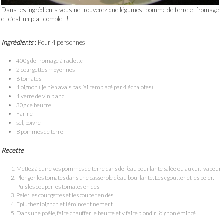
Dans les ingrédients vous ne trouverez que légumes, pomme de terre et fromage
et c’est un plat complet !
Ingrédients
: Pour 4 personnes
400g de fromage à raclette
2 courgettes moyennes
6 tomates
1 oignon ( je n’en avais pas j’ai remplacé par 4 échalotes)
1 verre de vin blanc
30g de beurre
Farine
sel, poivre
8 pommes de terre
Recette
Mettez à cuire vos pommes de terre dans de l’eau bouillante salée ou au cuit-vapeu
Plonger les tomates dans une casserole d’eau bouillante. Les égoutter et les peler.
Puis les couper les tomates en dés
Peler les courgettes et les couper en dés
Epluchez l’oignon et l’émincer finement
Dans une poêle, faire chauffer le beurre et y faire blondir l’oignon émincé