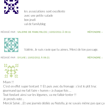
les associations sont excellente
avec une petite salade
bon jeudi
val de familyblog
RÉDIGÉ PAR :
VALERIE DE FAMILYBLOG
|
10/02/2011 À 09:11
RÉPONDRE
↓
Valérie, Je suis ravie que tu aimes. Merci de ton passage.
RÉDIGÉ PAR :
SYLVIE
|
10/02/2011 À 09:21
RÉPONDRE
↓
Miam !!
C’est en effet super tentant !! Et puis avec du fromage : c’est le ptit truc
gourmand qui me fait faire « humm » à chaque fois …
Tout fondant ainsi sur les légumes, va me falloir tenter !!
Je prends note ..
Merciii Sylvie …Et une journée dédiée au Nutella, je ne savais même pas que ça