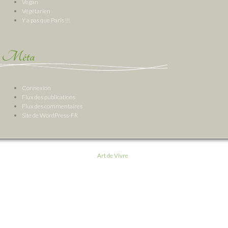
Vegan
Végétarien
Y a pas que Paris !!!
Méta
Connexion
Flux des publications
Flux des commentaires
Site de WordPress-FR
Art de Vivre