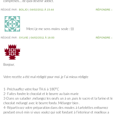
comprends… de quoi devenir addict.
RÉDIGÉ PAR :
BOLJO
|
04/02/2011 À 15:44
RÉPONDRE
↓
Merci je me sens moins seule :-)))
RÉDIGÉ PAR :
SYLVIE
|
04/02/2011 À 16:00
RÉPONDRE
↓
Bonjour,
Votre recette a été mal rédigéé pour moi ,je l’ai mieux rédigée
1- Préchauffez votre four TH.6 à 180°C
2- Faites fondre le chocolat et le beurre au bain marie
3-Dans un saladier ,mélangez les oeufs un à un ,puis le sucre et la farine et le
chocolat mélangé avec le beurre fondu .Mélanger bien .
4- Répartissez votre préparation dans des moules à tartelettes enfournez
pendant env.6 min si vous voulez qui soit fondant à l’interieur et moelleux a