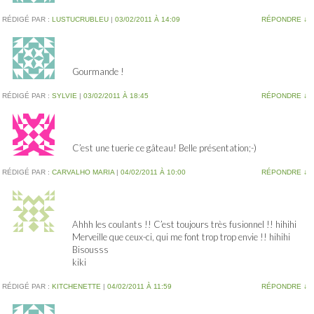
RÉDIGÉ PAR :
LUSTUCRUBLEU
|
03/02/2011 À 14:09
RÉPONDRE
↓
Gourmande !
RÉDIGÉ PAR :
SYLVIE
|
03/02/2011 À 18:45
RÉPONDRE
↓
C’est une tuerie ce gâteau! Belle présentation;-)
RÉDIGÉ PAR :
CARVALHO MARIA
|
04/02/2011 À 10:00
RÉPONDRE
↓
Ahhh les coulants !! C’est toujours très fusionnel !! hihihi
Merveille que ceux-ci, qui me font trop trop envie !! hihihi
Bisousss
kiki
RÉDIGÉ PAR :
KITCHENETTE
|
04/02/2011 À 11:59
RÉPONDRE
↓