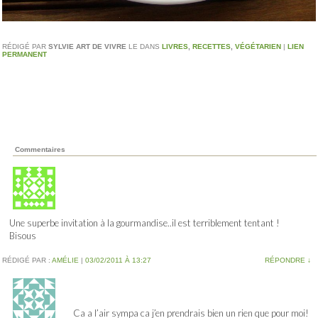
RÉDIGÉ PAR
SYLVIE ART DE VIVRE
LE
DANS
LIVRES
,
RECETTES
,
VÉGÉTARIEN
|
LIEN
PERMANENT
Commentaires
Une superbe invitation à la gourmandise..il est terriblement tentant !
Bisous
RÉDIGÉ PAR :
AMÉLIE
|
03/02/2011 À 13:27
RÉPONDRE
↓
Ca a l’air sympa ca j’en prendrais bien un rien que pour moi!