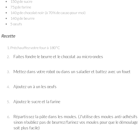
150g de sucre
75g de farine
140g de chocolat noir (à 70% de cacao pour moi)
140g de beurre
5 oeufs
Recette
Préchauffez votre four à 180°C
Faites fondre le beurre et le chocolat au micro-ondes
Mettez dans votre robot ou dans un saladier et battez avec un fouet
Ajoutez un à un les oeufs
Ajoutez le sucre et la farine
Répartissez la pâte dans les moules. (J'utilise des moules anti-adhésifs
sinon n'oubliez pas de beurrez/farinez vos moules pour que le démoulage
soit plus facile)