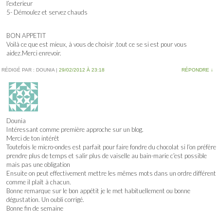
l’exterieur
5- Démoulez et servez chauds
BON APPETIT
Voilà ce que est mieux, à vous de choisir ,tout ce se si est pour vous
aidez.Merci enrevoir.
RÉDIGÉ PAR :
DOUNIA
|
29/02/2012 À 23:18
RÉPONDRE
↓
Dounia
Intéressant comme première approche sur un blog.
Merci de ton intérêt
Toutefois le micro-ondes est parfait pour faire fondre du chocolat si l’on préfère
prendre plus de temps et salir plus de vaiselle au bain-marie c’est possible
mais pas une obligation
Ensuite on peut effectivement mettre les mêmes mots dans un ordre différent
comme il plaît à chacun.
Bonne remarque sur le bon appétit je le met habituellement ou bonne
dégustation. Un oubli corrigé.
Bonne fin de semaine