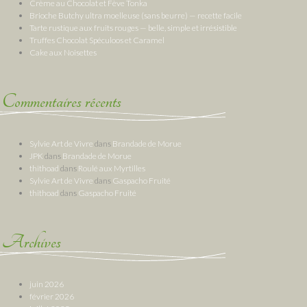
Crème au Chocolat et Fève Tonka
Brioche Butchy ultra moelleuse (sans beurre) — recette facile
Tarte rustique aux fruits rouges — belle, simple et irrésistible
Truffes Chocolat Spéculoos et Caramel
Cake aux Noisettes
Commentaires récents
Sylvie Art de Vivre
dans
Brandade de Morue
JPK
dans
Brandade de Morue
thithoad
dans
Roulé aux Myrtilles
Sylvie Art de Vivre
dans
Gaspacho Fruité
thithoad
dans
Gaspacho Fruité
Archives
juin 2026
février 2026