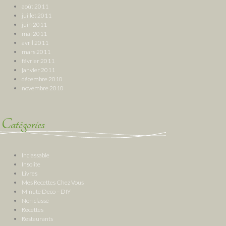
août 2011
juillet 2011
juin 2011
mai 2011
avril 2011
mars 2011
février 2011
janvier 2011
décembre 2010
novembre 2010
Catégories
Inclassable
Insolite
Livres
Mes Recettes Chez Vous
Minute Deco – DIY
Non classé
Recettes
Restaurants