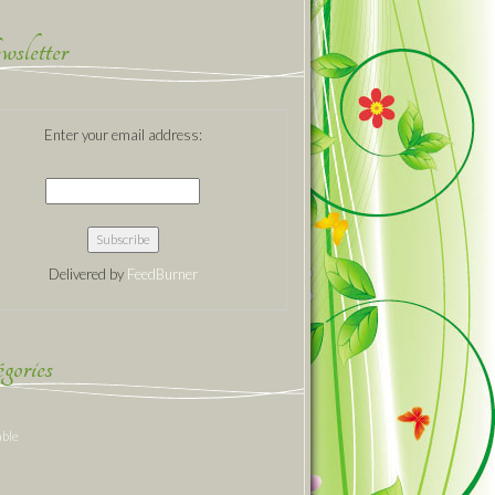
sletter
Enter your email address:
Delivered by
FeedBurner
gories
able