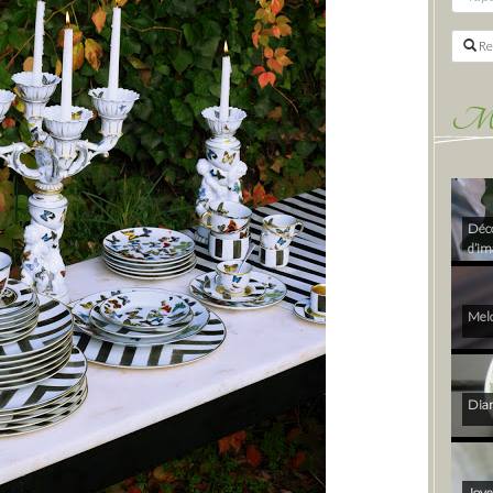
Re
Mes 
Déco
d’im
Melo
Diam
Joye