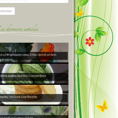
chercher
derniers articles
rs d’#Halloween avec 3 fois rien et un brin
agination
thria scabra ou Mini-Concombres
ants, Un Livre Une Recette
ux Noël et Cadeau Givré