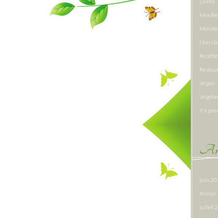
Livres
Mes Re
Minute
Non cl
Recette
Restau
Vegan
Végéta
Y a pas 
Arc
juin 2
févrie
juillet