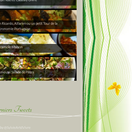
Ricardo, Alfarim ou un petit Tour de la
tronomie Portugaise
camole Maison
ameuse Salade de Pâtes
niers Tweets
 by @SylvieArtdVivre