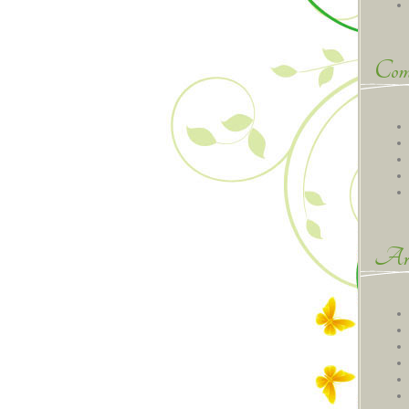
Comm
Arc