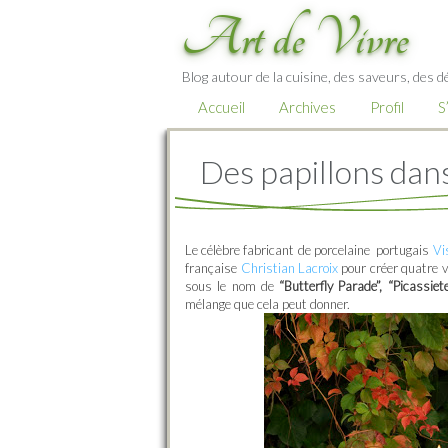
Art de Vivre
Blog autour de la cuisine, des saveurs, des d
Accueil
Archives
Profil
S
Des papillons dans 
Le célèbre fabricant de porcelaine portugais
Vi
française
Christian Lacroix
pour créer quatre v
sous le nom de
“Butterfly Parade”, “Picassie
mélange que cela peut donner.