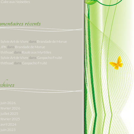
Cake aux Noisettes
entaires récents
Sylvie Art de Vivre
dans
Brandade de Morue
JPK
dans
Brandade de Morue
thithoad
dans
Roulé aux Myrtilles
Sylvie Art de Vivre
dans
Gaspacho Fruité
thithoad
dans
Gaspacho Fruité
hives
juin 2026
février 2026
juillet 2025
février 2025
avril 2024
juin 2023