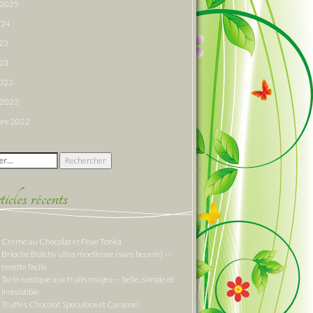
r 2025
024
023
23
2023
r 2023
re 2022
 :
cles récents
Crème au Chocolat et Fève Tonka
Brioche Butchy ultra moelleuse (sans beurre) —
recette facile
Tarte rustique aux fruits rouges — belle, simple et
irrésistible
Truffes Chocolat Spéculoos et Caramel