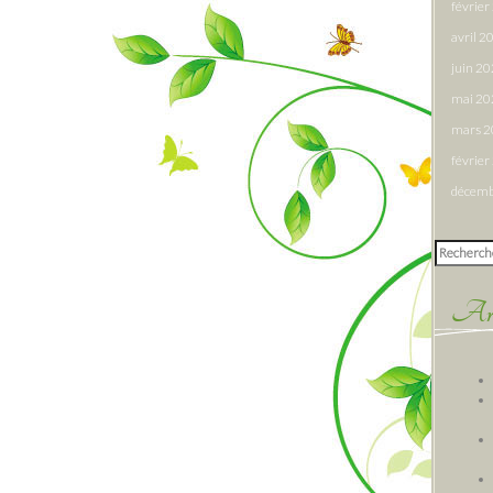
févrie
avril 2
juin 2
mai 20
mars 
févrie
décemb
Rechercher
Arti