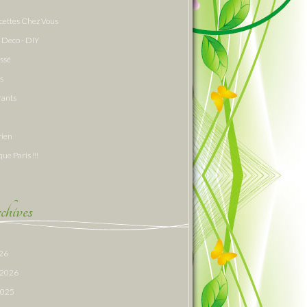
cettes Chez Vous
 Deco - DIY
assé
s
rants
rien
que Paris !!!
hives
026
r 2026
 2025