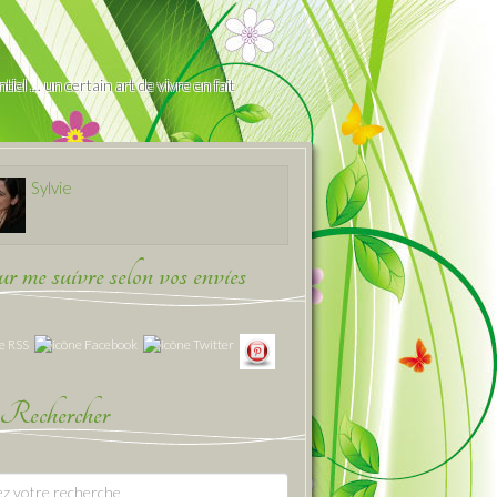
iel … un certain art de vivre en fait
Sylvie
 me suivre selon vos envies
Rechercher