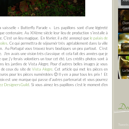
Dom 
 vaisselle « Butterfly Parade ». Les papillons sont d’une légèreté
Gas
e centenaire. Au XIXème siècle leur lieu de production s’installe à
. C’est un lieu magique. En février, il a été annonçé que
le palais de
oiles
. Ce qui permettra de séjournér très agréablement dans la ville
Gua
tion. Au Portugal vous trouvez leurs boutiques un peu partout. C’est
 J’en avais une vision très classique et cela fait des années que je
 que j’y ferais volontiers un tour cet été. Les crédits photos sont à
ns les jardins de Vista Alegre. Pour d’autres belles images je vous
 de ceux du site de
Vista Alegre
. Cet article qui met les pièces en
La f
ros pour les pièces numérotées 🙂 Il y en a pour tous les prix ! Et
croix est une marque qui passe d’autres partenariat et vous pourrez
hez DesignersGuild
. Si vous aimez les papillons c’est le moment d’en
Der
Tweets