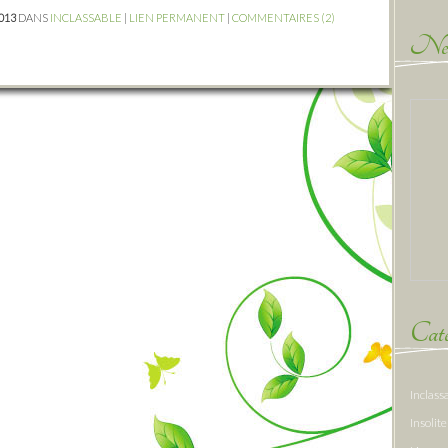
2013
DANS
INCLASSABLE
|
LIEN PERMANENT
|
COMMENTAIRES (2)
New
Caté
Inclass
Insolite