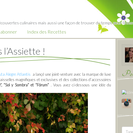
écouvertes culinaires mais aussi une façon de trouver du temps pour l'essent
’abonner
Index des Recettes
l’Assiette !
Pour
sta Alegre Atlantis
a lançé une joint-venture avec la marque de luxe
aisselles magnifiques et exclusives et des collections d’accessoires
te”, “Sol y Sombra” et “Fórum”
. Vous avez ci-dessous une idée du