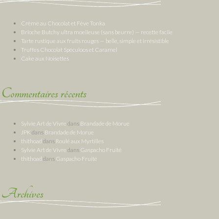
Crème au Chocolat et Fève Tonka
Brioche Butchy ultra moelleuse (sans beurre) — recette facile
Tarte rustique aux fruits rouges — belle, simple et irrésistible
Truffes Chocolat Spéculoos et Caramel
Cake aux Noisettes
Commentaires récents
Sylvie Art de Vivre
dans
Brandade de Morue
JPK
dans
Brandade de Morue
thithoad
dans
Roulé aux Myrtilles
Sylvie Art de Vivre
dans
Gaspacho Fruité
thithoad
dans
Gaspacho Fruité
Archives