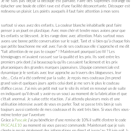
Je ne suis pas déçue la découpe est parfaite. Faire des sûprêmes d'orange ou
éplucher une boule de céléri rave est d'une facilité déconcertante. Découper est
redevenu un plaisir. Les points auxquels il faut faire attention à mon sens
surtout si vous avez des enfants. La couleur blanche inhabituelle peut faire
penser à un jouet en plastique. Avec mon chèr et tendre nous avions peur que
les enfants se blessent. Je les range donc avec attention. Mais surtout nous
avons une bonne petite conversation sur le sujet. Tant et si bien qu'à chaque fois
que petite bouchonne me voit avec l'un de ses couteaux elle s'approche et me dit
"fait attention de ne pas te couper" ! Maintenant pourquoi Leo W ? Les
témoignages m'avaient rassuré sur la qualité et les prix. Ils sont entre les
premiers prix dont j'ai beaucoup lu qu'ils cassaient facilement et les prix
pharaoniques des grandes marques japonaises. L'équipe commerciale est
dynamique je le sentais avec leur approche au travers des blogueuses, leur
site… Cela m'a été confirmé par la suite. Je reçois mes couteaux j'en prend
grand soin et quelques jours après celui dont je me sers le plus le couteau
d'office casse. J'ai mis un petit mot sur le site ils m'ont en renvoyé un de suite
en indiquant qu'il devait y avoir eu un souci au moment de la fabrication et que
c'était anormal. Je salue cette réaction. J'ai attendu plusieurs mois et une
utilisation intensive avant de vous en parler. Tout se passe très bien je suis
toujours aussi contente de mes couteaux et ils vont très bien. Si vous êtes vous-
même tenter par l'aventure
Grâce à
Pascale
j'ai pu bénéficier d'une remise de 10% il suffit d'entrer le code
PASCALE10
au moment où vous passez commande. Maintenant que je suis
cliente je reçois également des informations en direct et jusqu'au 19 juin soit J-