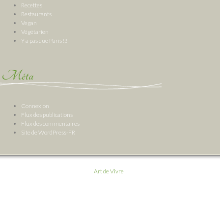
Recettes
Restaurants
Vegan
Végétarien
Y a pas que Paris !!!
Méta
Connexion
Flux des publications
Flux des commentaires
Site de WordPress-FR
Art de Vivre