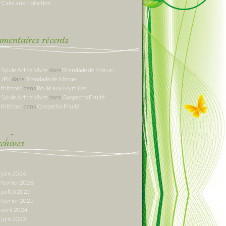
Cake aux Noisettes
entaires récents
Sylvie Art de Vivre
dans
Brandade de Morue
JPK
dans
Brandade de Morue
thithoad
dans
Roulé aux Myrtilles
Sylvie Art de Vivre
dans
Gaspacho Fruité
thithoad
dans
Gaspacho Fruité
hives
juin 2026
février 2026
juillet 2025
février 2025
avril 2024
juin 2023