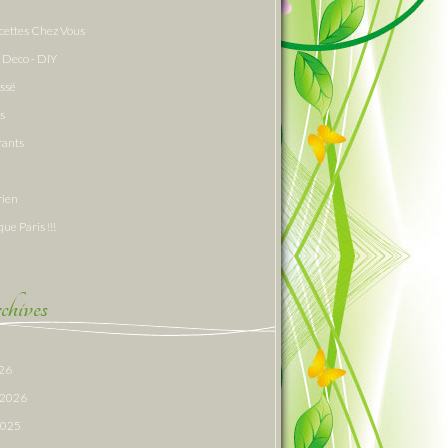
cettes Chez Vous
 Deco - DIY
assé
s
rants
rien
que Paris !!!
hives
026
r 2026
 2025