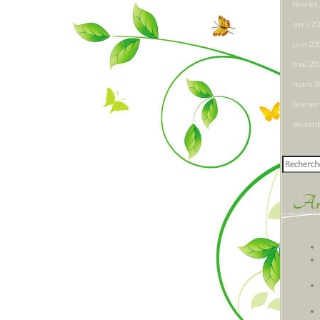
févrie
avril 2
juin 2
mai 20
mars 
févrie
décemb
Rechercher
Arti