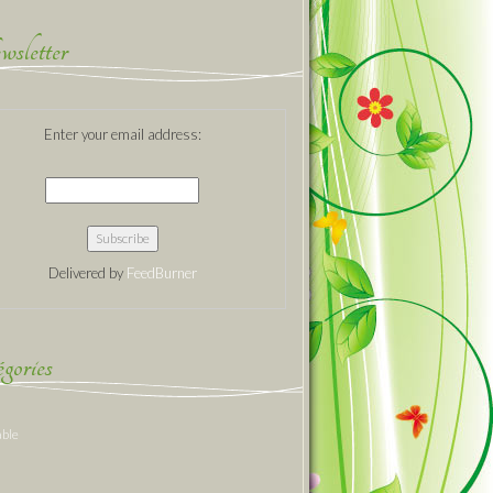
sletter
Enter your email address:
Delivered by
FeedBurner
gories
able