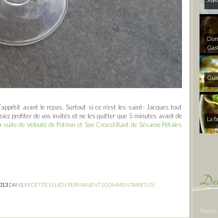
Dom 
Gas
Gua
appétit avant le repas. Surtout si ce n’est les saint- Jacques tout
iez profiter de vos invités et ne les quitter que 5 minutes avant de
La f
la suite de Velouté de Potiron et Son Croustillant de Sésame Pétales
Der
2013
DANS
RECETTES
|
LIEN PERMANENT
|
COMMENTAIRES (5)
Tweets