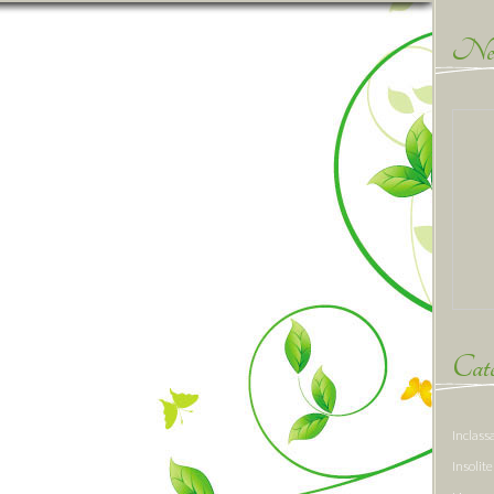
New
Caté
Inclass
Insolite