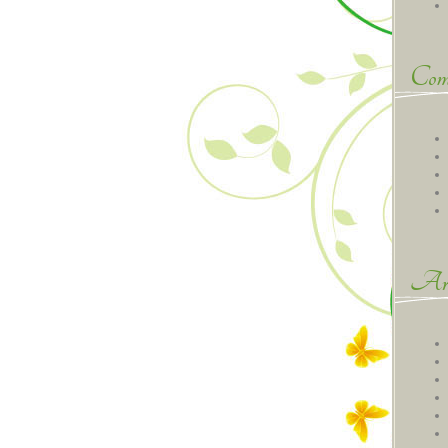
Comm
Arc