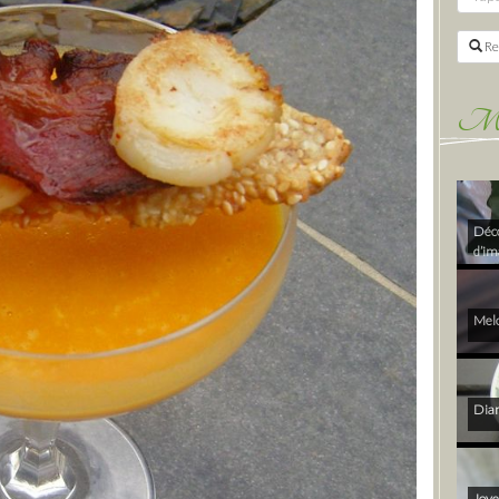
Re
Mes 
Déco
d’im
Melo
Diam
Joye