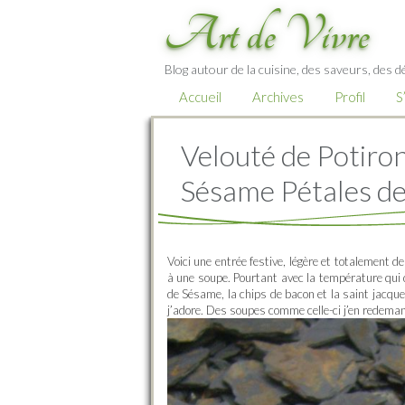
Art de Vivre
Blog autour de la cuisine, des saveurs, des d
Accueil
Archives
Profil
S
Velouté de Potiron
Sésame Pétales de
Voici une entrée festive, légère et totalement
à une soupe. Pourtant avec la température qui 
de Sésame, la chips de bacon et la saint jacque
j’adore. Des soupes comme celle-ci j’en redema