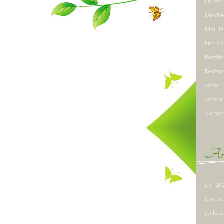
Livres
Mes Re
Minute
Non cl
Recette
Restau
Vegan
Végéta
Y a pas 
Arc
juin 2
févrie
juillet