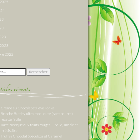
r 2025
024
023
23
2023
r 2023
re 2022
 :
cles récents
Crème au Chocolat et Fève Tonka
Brioche Butchy ultra moelleuse (sans beurre) —
recette facile
Tarte rustique aux fruits rouges — belle, simple et
irrésistible
Truffes Chocolat Spéculoos et Caramel