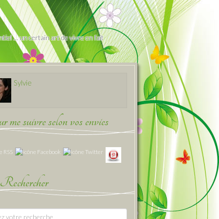
iel … un certain art de vivre en fait
Sylvie
 me suivre selon vos envies
Rechercher