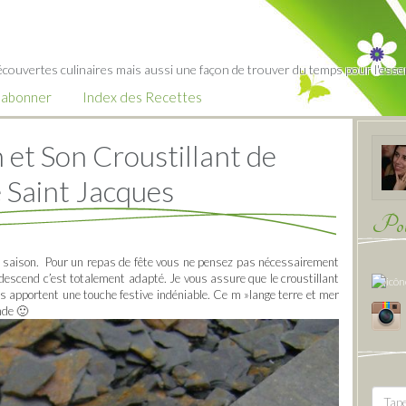
écouvertes culinaires mais aussi une façon de trouver du temps pour l'essent
’abonner
Index des Recettes
 et Son Croustillant de
 Saint Jacques
Pour
 de saison. Pour un repas de fête vous ne pensez pas nécessairement
descend c’est totalement adapté. Je vous assure que le croustillant
s apportent une touche festive indéniable. Ce m »lange terre et mer
nde 🙂