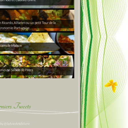
Ricardo, Alfarim ou un petit Tour de la
tronomie Portugaise
camole Maison
ameuse Salade de Pâtes
niers Tweets
 by @SylvieArtdVivre