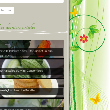
chercher
derniers articles
rs d’#Halloween avec 3 fois rien et un brin
agination
thria scabra ou Mini-Concombres
ants, Un Livre Une Recette
ux Noël et Cadeau Givré