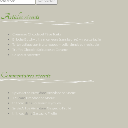
Articles récents
Crème au Chocolat et Fève Tonka
Brioche Butchy ultra moelleuse (sans beurre) — recette facile
Tarte rustique aux fruits rouges — belle, simple et irrésistible
Truffes Chocolat Spéculoos et Caramel
Cake aux Noisettes
Commentaires récents
Sylvie Art de Vivre
dans
Brandade de Morue
JPK
dans
Brandade de Morue
thithoad
dans
Roulé aux Myrtilles
Sylvie Art de Vivre
dans
Gaspacho Fruité
thithoad
dans
Gaspacho Fruité