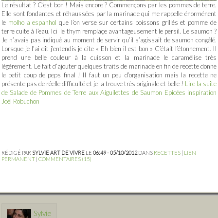
Le résultat ? C’est bon ! Mais encore ? Commençons par les pommes de terre.
Elle sont fondantes et réhaussées par la marinade qui me rappelle énorménent
le
molho a espanhol
que l’on verse sur certains poissons grillés et pomme de
terre cuite à l’eau. Ici le thym remplaçe avantageusement le persil. Le saumon ?
Je n’avais pas indiqué au moment de servir qu’il s’agissait de saumon congélé.
Lorsque je l’ai dit j’entendis je cite « Eh bien il est bon » C’était l’étonnement. Il
prend une belle couleur à la cuisson et la marinade le caramélise très
légèrement. Le fait d’ajouter quelques traits de marinade en fin de recette donne
le petit coup de peps final ! Il faut un peu d’organisation mais la recette ne
présente pas de réelle difficulté et je la trouve très originale et belle !
Lire la suite
de Salade de Pommes de Terre aux Aiguilettes de Saumon Epicées inspiration
Joël Robuchon
RÉDIGÉ PAR
SYLVIE ART DE VIVRE
LE
06:49 - 05/10/2012
DANS
RECETTES
|
LIEN
PERMANENT
|
COMMENTAIRES (15)
Sylvie