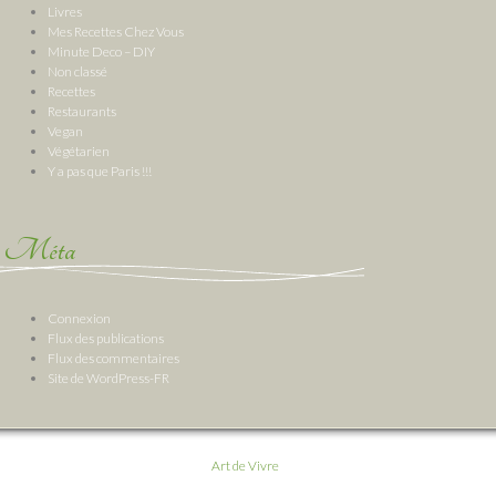
Livres
Mes Recettes Chez Vous
Minute Deco – DIY
Non classé
Recettes
Restaurants
Vegan
Végétarien
Y a pas que Paris !!!
Méta
Connexion
Flux des publications
Flux des commentaires
Site de WordPress-FR
Art de Vivre