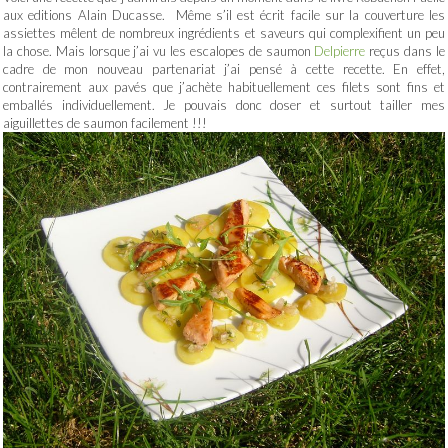
aux editions Alain Ducasse. Même s’il est écrit facile sur la couverture les
assiettes mêlent de nombreux ingrédients et saveurs qui complexifient un peu
la chose. Mais lorsque j’ai vu les escalopes de saumon
Delpierre
reçus dans le
cadre de mon nouveau partenariat j’ai pensé à cette recette. En effet,
contrairement aux pavés que j’achète habituellement ces filets sont fins et
emballés individuellement. Je pouvais donc doser et surtout tailler mes
aiguillettes de saumon facilement !!!