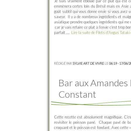
Je suis vraiment éblouie par ce plat qui est 
emmènera certes loin du Brésil mais en Asie 
goût subtil qui vous donne envie si vous avez u
saveur. Il y a de nombreux ingrédients et malgr
asiatique prendre quelques ingrédients qui me 
car je vais refaire ce plat à l’envie c’est tro
parfait ….
Lire la suite de Filets d’Angus Tata
RÉDIGÉ PAR
SYLVIE ART DE VIVRE
LE
06:19 - 17/06/
Bar aux Amandes I
Constant
Cette recette est absolument magnifique. C’est
revisiter le poisson pané. Chaque pavé de ba
croquant et le poisson est fondant. Avec cette 