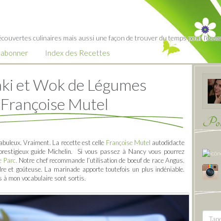
écouvertes culinaires mais aussi une façon de trouver du temps pour l'essent
’abonner
Index des Recettes
taki et Wok de Légumes
 Françoise Mutel
Pour
fabuleux. Vraiment. La recette est celle
Françoise Mutel
autodidacte
u prestigieux guide Michelin. Si vous passez à Nancy vous pourrez
 Parc.
Notre chef recommande l’utilisation de boeuf de race Angus.
re et goûteuse. La marinade apporte toutefois un plus indéniable.
fs à mon vocabulaire sont sortis.