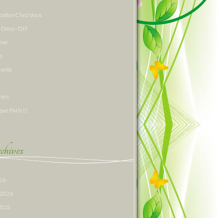
cettes Chez Vous
 Deco - DIY
assé
s
rants
rien
que Paris !!!
hives
026
r 2026
 2025