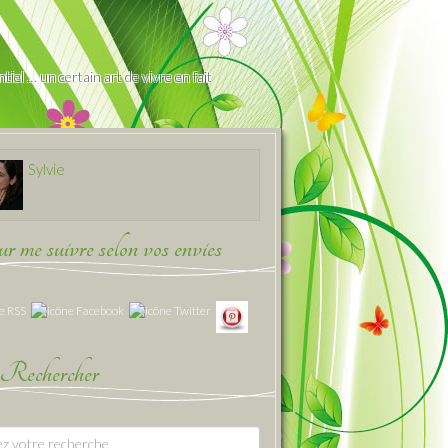
iel … un certain art de vivre en fait
Sylvie
 me suivre selon vos envies
Rechercher