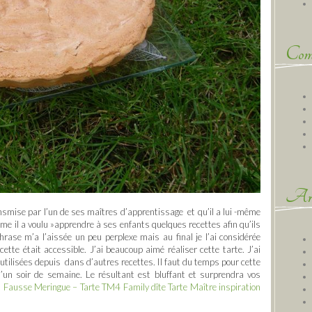
Comm
Arc
smise par l’un de ses maîtres d’apprentissage et qu’il a lui -même
me il a voulu »apprendre à ses enfants quelques recettes afin qu’ils
hrase m’a l’aissée un peu perplexe mais au final je l’ai considérée
ette était accessible. J’ai beaucoup aimé réaliser cette tarte. J’ai
 utilisées depuis dans d’autres recettes. Il faut du temps pour cette
u’un soir de semaine. Le résultant est bluffant et surprendra vos
n Fausse Meringue – Tarte TM4 Family dîte Tarte Maître inspiration