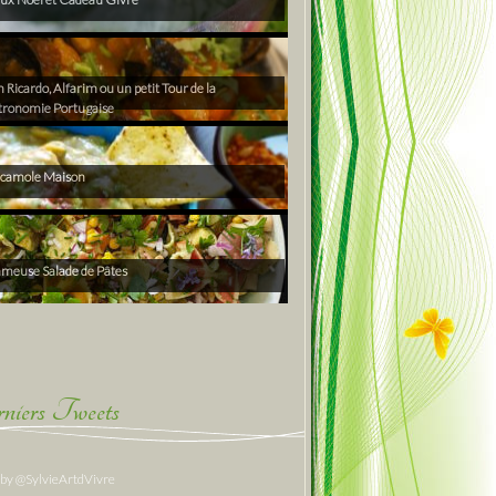
Ricardo, Alfarim ou un petit Tour de la
tronomie Portugaise
camole Maison
ameuse Salade de Pâtes
niers Tweets
 by @SylvieArtdVivre