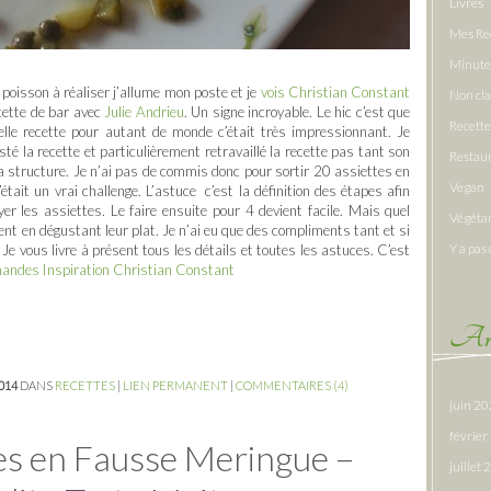
Livres
Mes Re
Minute
poisson à réaliser j’allume mon poste et je
vois
Christian Constant
Non cl
ecette de bar avec
Julie Andrieu
. Un signe incroyable. Le hic c’est que
Recette
elle recette pour autant de monde c’était très impressionnant. Je
té la recette et particulièrement retravaillé la recette pas tant son
Restau
a structure. Je n’ai pas de commis donc pour sortir 20 assiettes en
Vegan
ait un vrai challenge. L’astuce c’est la définition des étapes afin
er les assiettes. Le faire ensuite pour 4 devient facile. Mais quel
Végéta
ent en dégustant leur plat. Je n’ai eu que des compliments tant et si
Y a pas 
🙂 Je vous livre à présent tous les détails et toutes les astuces. C’est
Amandes Inspiration Christian Constant
Arc
2014
DANS
RECETTES
|
LIEN PERMANENT
|
COMMENTAIRES (4)
juin 2
févrie
s en Fausse Meringue –
juillet