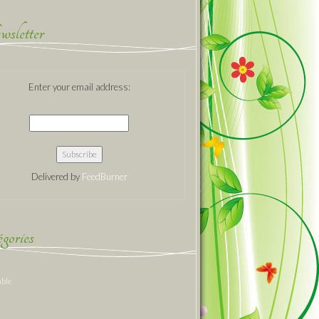
sletter
Enter your email address:
Delivered by
FeedBurner
gories
able