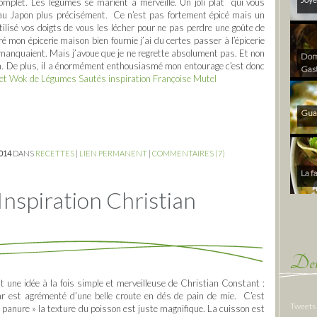
complet. Les légumes se marient à merveille. Un joli plat qui vous
au Japon plus précisément. Ce n’est pas fortement épicé mais un
tilisé vos doigts de vous les lécher pour ne pas perdre une goûte de
é mon épicerie maison bien fournie j’ai du certes passer à l’épicerie
manquaient. Mais j’avoue que je ne regrette absolument pas. Et non
Dom 
p bon. De plus, il a énormément enthousiasmé mon entourage c’est donc
Gas
ki et Wok de Légumes Sautés inspiration Françoise Mutel
Gua
2014
DANS
RECETTES
|
LIEN PERMANENT
|
COMMENTAIRES (7)
La f
nspiration Christian
Der
 une idée à la fois simple et merveilleuse de Christian Constant :
r est agrémenté d’une belle croute en dés de pain de mie. C’est
Tweets
« panure » la texture du poisson est juste magnifique. La cuisson est