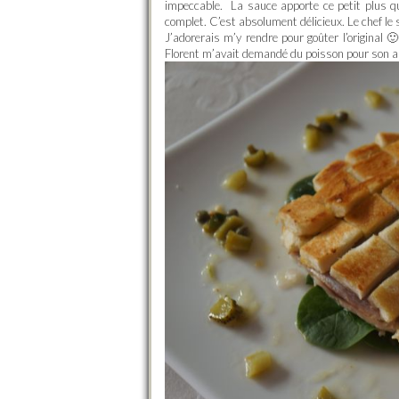
impeccable. La sauce apporte ce petit plus qu
complet. C’est absolument délicieux. Le chef le
J’adorerais m’y rendre pour goûter l’original 
Florent m’avait demandé du poisson pour son a