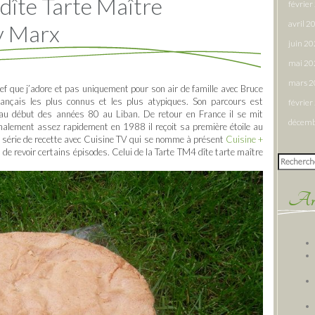
dîte Tarte Maître
févrie
avril 2
ry Marx
juin 2
mai 20
mars 
ef que j’adore et pas uniquement pour son air de famille avec Bruce
ançais les plus connus et les plus atypiques. Son parcours est
févrie
eu au début des années 80 au Liban. De retour en France il se mit
décemb
inalement assez rapidement en 1988 il reçoit sa première étoile au
ne série de recette avec Cuisine TV qui se nomme à présent
Cuisine +
n de revoir certains épisodes. Celui de la Tarte TM4 dîte tarte maître
Rechercher
Arti