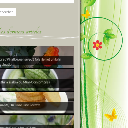
chercher
derniers articles
rs d’#Halloween avec 3 fois rien et un brin
agination
thria scabra ou Mini-Concombres
ants, Un Livre Une Recette
ux Noël et Cadeau Givré