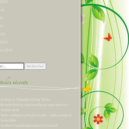
r 2025
024
023
23
2023
r 2023
re 2022
 :
cles récents
Crème au Chocolat et Fève Tonka
Brioche Butchy ultra moelleuse (sans beurre) —
recette facile
Tarte rustique aux fruits rouges — belle, simple et
irrésistible
Truffes Chocolat Spéculoos et Caramel