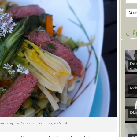
Re
Mes 
Déco
d’im
Melo
Diam
 Wok de Légumes Sautés inspiration Françoise Mutel
Joye