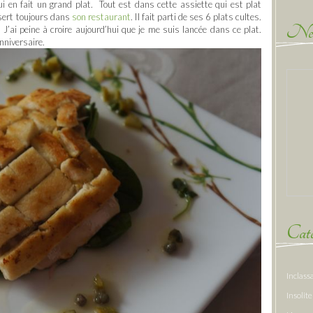
i en fait un grand plat. Tout est dans cette assiette qui est plat
 sert toujours dans
son restaurant
. Il fait parti de ses 6 plats cultes.
New
 J’ai peine à croire aujourd’hui que je me suis lancée dans ce plat.
nniversaire.
Caté
Inclass
Insolite