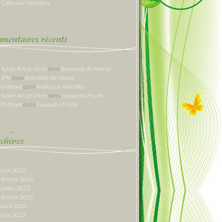
Cake aux Noisettes
entaires récents
Sylvie Art de Vivre
dans
Brandade de Morue
JPK
dans
Brandade de Morue
thithoad
dans
Roulé aux Myrtilles
Sylvie Art de Vivre
dans
Gaspacho Fruité
thithoad
dans
Gaspacho Fruité
hives
juin 2026
février 2026
juillet 2025
février 2025
avril 2024
juin 2023