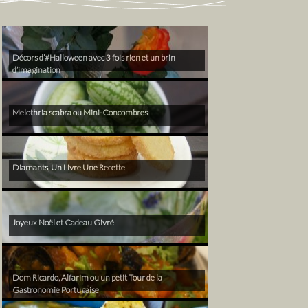
Décors d’#Halloween avec 3 fois rien et un brin
d’imagination
Melothria scabra ou Mini-Concombres
Diamants, Un Livre Une Recette
Joyeux Noël et Cadeau Givré
Dom Ricardo, Alfarim ou un petit Tour de la
Gastronomie Portugaise