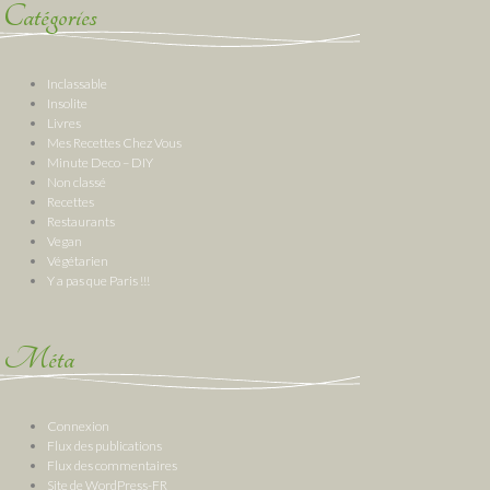
Catégories
Inclassable
Insolite
Livres
Mes Recettes Chez Vous
Minute Deco – DIY
Non classé
Recettes
Restaurants
Vegan
Végétarien
Y a pas que Paris !!!
Méta
Connexion
Flux des publications
Flux des commentaires
Site de WordPress-FR