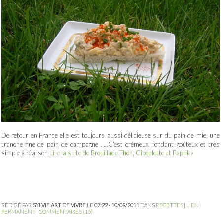
De retour en France elle est toujours aussi délicieuse sur du pain de mie, une
tranche fine de pain de campagne …..C’est crémeux, fondant goûteux et très
simple à réaliser.
Lire la suite de Brouillade Thon, Ciboulette et Paprika
RÉDIGÉ PAR
SYLVIE ART DE VIVRE
LE
07:22 - 10/09/2011
DANS
RECETTES
|
LIEN
PERMANENT
|
COMMENTAIRES (15)