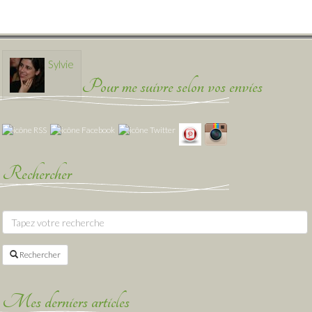
Sylvie
Pour me suivre selon vos envies
Rechercher
Rechercher
Mes derniers articles