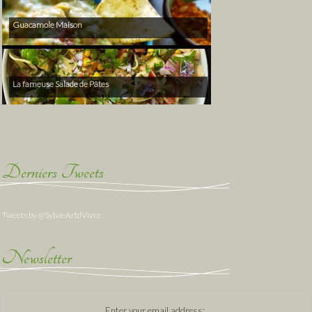
Guacamole Maison
La fameuse Salade de Pâtes
Derniers Tweets
Tweets by @SylvieArtdVivre
Newsletter
Enter your email address: