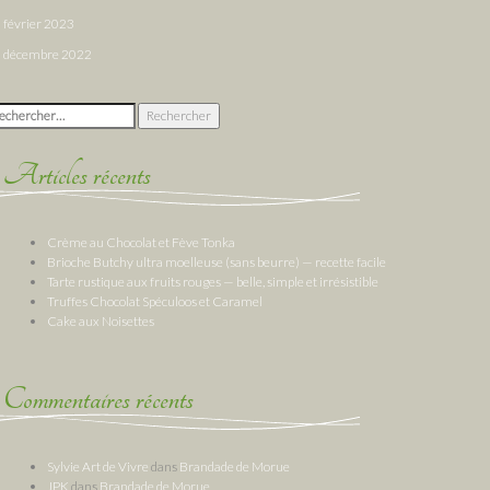
février 2023
décembre 2022
chercher :
Articles récents
Crème au Chocolat et Fève Tonka
Brioche Butchy ultra moelleuse (sans beurre) — recette facile
Tarte rustique aux fruits rouges — belle, simple et irrésistible
Truffes Chocolat Spéculoos et Caramel
Cake aux Noisettes
Commentaires récents
Sylvie Art de Vivre
dans
Brandade de Morue
JPK
dans
Brandade de Morue