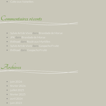
Cake aux Noisettes
Commentaires récents
Sylvie Art de Vivre
dans
Brandade de Morue
JPK
dans
Brandade de Morue
thithoad
dans
Roulé aux Myrtilles
Sylvie Art de Vivre
dans
Gaspacho Fruité
thithoad
dans
Gaspacho Fruité
Archives
juin 2026
février 2026
juillet 2025
février 2025
avril 2024
juin 2023