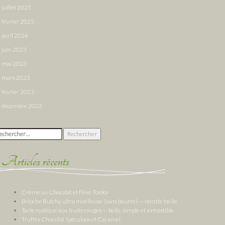
juillet 2025
février 2025
avril 2024
juin 2023
mai 2023
mars 2023
février 2023
décembre 2022
chercher :
Articles récents
Crème au Chocolat et Fève Tonka
Brioche Butchy ultra moelleuse (sans beurre) — recette facile
Tarte rustique aux fruits rouges — belle, simple et irrésistible
Truffes Chocolat Spéculoos et Caramel