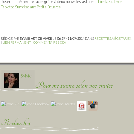
J’oserais même dire facile grâce à deux nouvelles astuces.
Lire la suite de
Tablette Surprise aux Petits Beurres
RÉDIGÉ PAR
SYLVIE ART DE VIVRE
LE
06:37 - 11/07/2014
DANS
RECETTES
,
VÉGÉTARIEN
|
LIEN PERMANENT
|
COMMENTAIRES (30)
Sylvie
Pour me suivre selon vos envies
Rechercher