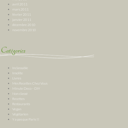
avril 2011
mars 2011
février 2011
janvier 2011
décembre 2010
novembre 2010
Catégories
Inclassable
Insolite
Livres
Mes Recettes Chez Vous
Minute Deco – DIY
Non classé
Recettes
Restaurants
Vegan
Végétarien
Y a pas que Paris !!!