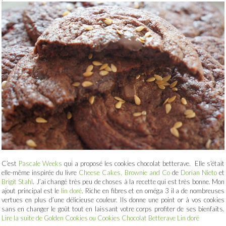
C’est
Pascale Weeks
qui a proposé les cookies chocolat betterave. Elle s’était
elle-même inspirée du livre
Cheese Cakes, Brownie and Co
de
Dorian Nieto
et
Brigit Stahl
. J’ai changé très peu de choses à la recette qui est très bonne. Mon
ajout principal est le
lin doré
. Riche en fibres et en oméga 3 il a de nombreuses
vertues en plus d’une délicieuse couleur. Ils donne une point or à vos cookies
sans en changer le goût tout en laissant votre corps profiter de ses bienfaits.
Lire la suite de Golden Cookies ou Cookies Chocolat Betterave Lin doré