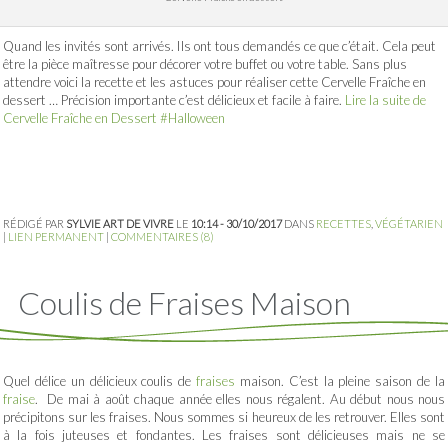
Quand les invités sont arrivés. Ils ont tous demandés ce que c’était. Cela peut
être la pièce maîtresse pour décorer votre buffet ou votre table. Sans plus
attendre voici la recette et les astuces pour réaliser cette Cervelle Fraîche en
dessert … Précision importante c’est délicieux et facile à faire.
Lire la suite de
Cervelle Fraîche en Dessert #Halloween
RÉDIGÉ PAR
SYLVIE ART DE VIVRE
LE
10:14 - 30/10/2017
DANS
RECETTES
,
VÉGÉTARIEN
|
LIEN PERMANENT
|
COMMENTAIRES (8)
Coulis de Fraises Maison
Quel délice un délicieux coulis de
fraises
maison. C’est la pleine saison de la
fraise
. De mai à août chaque année elles nous régalent. Au début nous nous
précipitons sur les fraises. Nous sommes si heureux de les retrouver. Elles sont
à la fois juteuses et fondantes. Les fraises sont délicieuses mais ne se