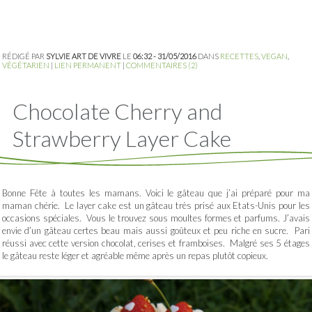
RÉDIGÉ PAR
SYLVIE ART DE VIVRE
LE
06:32 - 31/05/2016
DANS
RECETTES
,
VEGAN
,
VÉGÉTARIEN
|
LIEN PERMANENT
|
COMMENTAIRES (2)
Chocolate Cherry and
Strawberry Layer Cake
Bonne Fête à toutes les mamans. Voici le gâteau que j’ai préparé pour ma
maman chérie. Le layer cake est un gâteau très prisé aux Etats-Unis pour les
occasions spéciales. Vous le trouvez sous moultes formes et parfums. J’avais
envie d’un gâteau certes beau mais aussi goûteux et peu riche en sucre. Pari
réussi avec cette version chocolat, cerises et framboises. Malgré ses 5 étages
le gâteau reste léger et agréable même après un repas plutôt copieux.