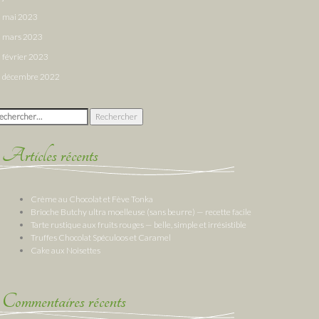
mai 2023
mars 2023
février 2023
décembre 2022
chercher :
Articles récents
Crème au Chocolat et Fève Tonka
Brioche Butchy ultra moelleuse (sans beurre) — recette facile
Tarte rustique aux fruits rouges — belle, simple et irrésistible
Truffes Chocolat Spéculoos et Caramel
Cake aux Noisettes
Commentaires récents