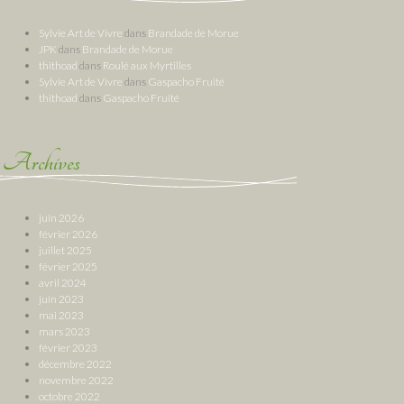
Sylvie Art de Vivre
dans
Brandade de Morue
JPK
dans
Brandade de Morue
thithoad
dans
Roulé aux Myrtilles
Sylvie Art de Vivre
dans
Gaspacho Fruité
thithoad
dans
Gaspacho Fruité
Archives
juin 2026
février 2026
juillet 2025
février 2025
avril 2024
juin 2023
mai 2023
mars 2023
février 2023
décembre 2022
novembre 2022
octobre 2022