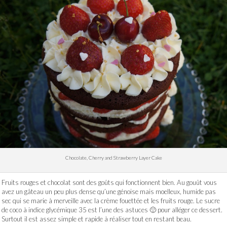
Chocolate, Cherry and Strawberry Layer Cake
Fruits rouges et chocolat sont des goûts qui fonctionnent bien. Au gouût vous
avez un gâteau un peu plus dense qu’une génoise mais moelleux, humide pas
sec qui se marie à merveille avec la crème fouettée et les fruits rouge. Le sucre
de coco à indice glycémique 35 est l’une des astuces 🙂 pour alléger ce dessert.
Surtout il est assez simple et rapide à réaliser tout en restant beau.