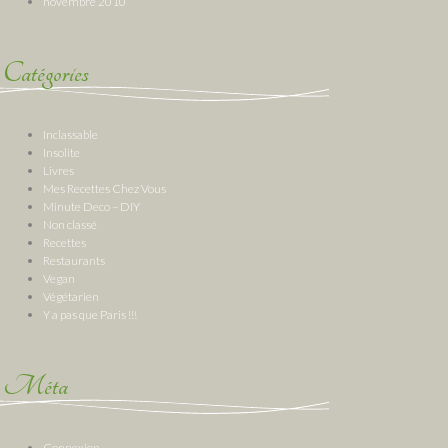
novembre 2010
Catégories
Inclassable
Insolite
Livres
Mes Recettes Chez Vous
Minute Deco – DIY
Non classé
Recettes
Restaurants
Vegan
Végétarien
Y a pas que Paris !!!
Méta
Connexion