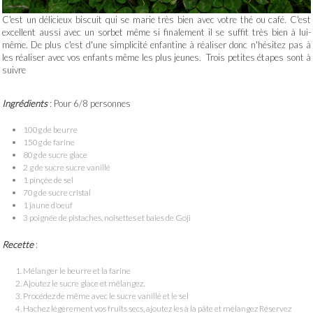
C'est un délicieux biscuit qui se marie très bien avec votre thé ou café. C'est
excellent aussi avec un sorbet même si finalement il se suffit très bien à lui-
même. De plus c'est d'une simplicité enfantine à réaliser donc n'hésitez pas à
les réaliser avec vos enfants même les plus jeunes. Trois petites étapes sont à
suivre
Ingrédients
: Pour 6/8 personnes
100g de beurre
150g de farine
80g de sucre glace
2 g de sucre sucre vanillé
1 pinçée de sel
70g de sucre cristal
1 jaune d'oeuf
3 poignée de pistaches, noisettes et baies de Goji
Recette
:
Mélanger le beurre et la farine
Ajoutez le sucre glace et mélangez.
Procédez de même avec le sucre vanillé et le sel
Hachez légèrement vos fruits secs, ajoutez les à la pâte et mélangez Réservez