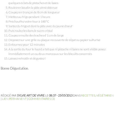
quelques éclats de pistaches et de baies
Roulez en boudin la pâte ainsi obtenue
Coupez en tronçon de 8 cm de longueur
Mettez au frigo pendant 1 heure
Préchauffez votre four à 180°C
Sortez du frigo et doré la pâte avec du jaune d'oeuf
Puis roulez les dans le sucre cristal
Coupez ensuite des traches d'1 cm de large
Déposez sur une grile ou plaque recouverte de silpat ou papier sulfurisé
Enfournez pour 12 minutes
A la sortie du four le hazrd a fait que ni pistache ni baies ne sont visible posez
immédiatement un ou deux morceaux sur les biscuits concernés
Laissez refroidir et dégustez !
Bonne Dégustation.
RÉDIGÉ PAR
SYLVIE ART DE VIVRE
LE
08:37 - 25/05/2013
DANS
RECETTES
,
VÉGÉTARIEN
|
LIEN PERMANENT
|
COMMENTAIRES (3)