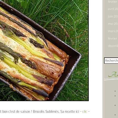
févrie
avril 2
juin 2
mai 20
mars 
févrie
décemb
Rechercher
Arti
 bon c'est de saison ! Brocolis Sublimés, Sa recette ici –
clic
–