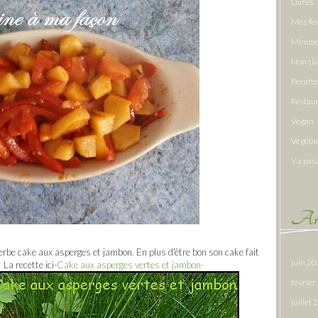
Livres
Mes Re
Minute
Non cl
Recette
Restau
Vegan
Végéta
Y a pas 
Arc
be cake aux asperges et jambon. En plus d'être bon son cake fait
juin 2
La recette ici-
Cake aux asperges vertes et jambon-
févrie
juillet