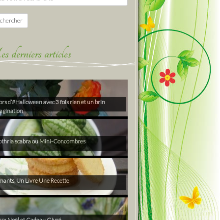
chercher
derniers articles
rs d’#Halloween avec 3 fois rien et un brin
agination
thria scabra ou Mini-Concombres
ants, Un Livre Une Recette
ux Noël et Cadeau Givré