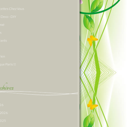
cettes Chez Vous
 Deco - DIY
assé
s
rants
rien
que Paris !!!
hives
026
r 2026
 2025