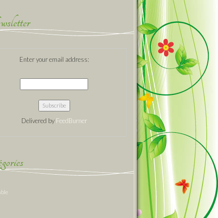
sletter
Enter your email address:
Delivered by
FeedBurner
gories
able