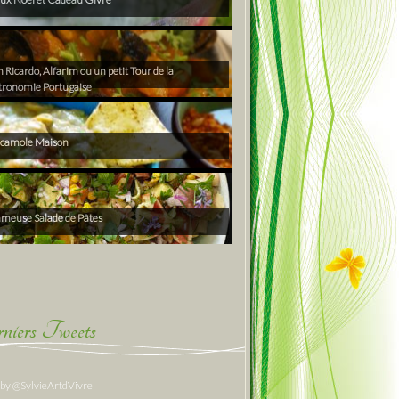
Ricardo, Alfarim ou un petit Tour de la
tronomie Portugaise
camole Maison
ameuse Salade de Pâtes
niers Tweets
 by @SylvieArtdVivre