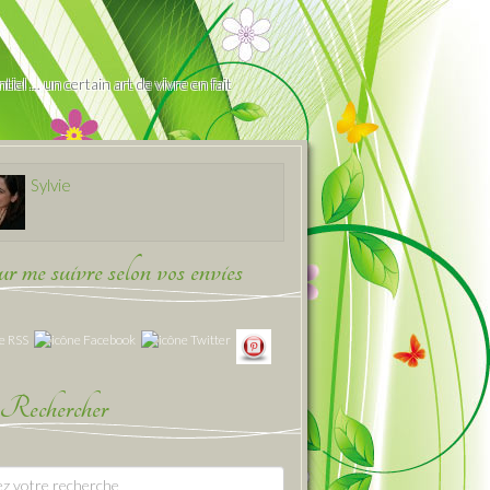
iel … un certain art de vivre en fait
Sylvie
 me suivre selon vos envies
Rechercher