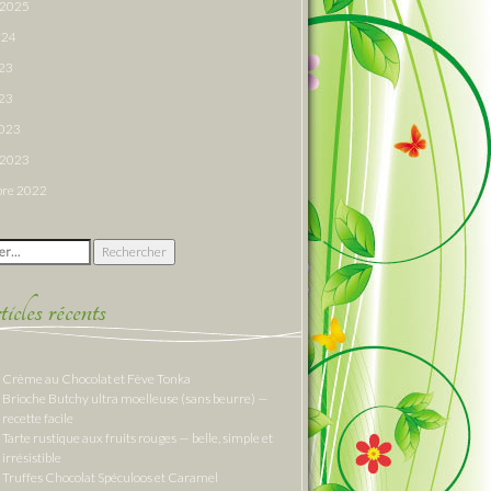
r 2025
024
023
23
2023
r 2023
re 2022
 :
cles récents
Crème au Chocolat et Fève Tonka
Brioche Butchy ultra moelleuse (sans beurre) —
recette facile
Tarte rustique aux fruits rouges — belle, simple et
irrésistible
Truffes Chocolat Spéculoos et Caramel