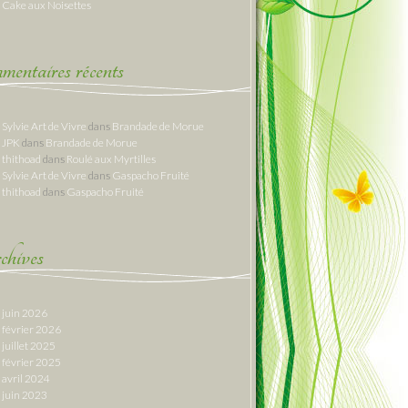
Cake aux Noisettes
entaires récents
Sylvie Art de Vivre
dans
Brandade de Morue
JPK
dans
Brandade de Morue
thithoad
dans
Roulé aux Myrtilles
Sylvie Art de Vivre
dans
Gaspacho Fruité
thithoad
dans
Gaspacho Fruité
hives
juin 2026
février 2026
juillet 2025
février 2025
avril 2024
juin 2023