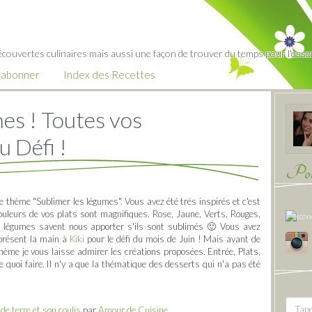
écouvertes culinaires mais aussi une façon de trouver du temps pour l'essent
’abonner
Index des Recettes
es ! Toutes vos
u Défi !
Pour
Le thème "Sublimer les légumes". Vous avez été très inspirés et c'est
ouleurs de vos plats sont magnifiques. Rose, Jaune, Verts, Rouges,
s légumes savent nous apporter s'ils sont sublimés 🙂 Vous avez
 présent la main à
Kiki
pour le défi du mois de Juin ! Mais avant de
thème je vous laisse admirer les créations proposées. Entrée, Plats,
 quoi faire. Il n'y a que la thématique des desserts qui n'a pas été
e terre et son coulis
par
Amour de Cuisine