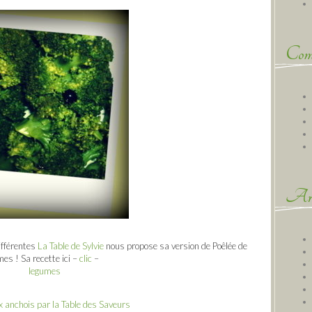
Comm
Arc
ifférentes
La Table de Sylvie
nous propose sa version de Poêlée de
es ! Sa recette ici –
clic
–
 anchois par la Table des Saveurs