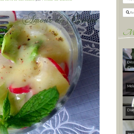
Re
Mes 
Déco
d’im
Melo
Diam
Joye