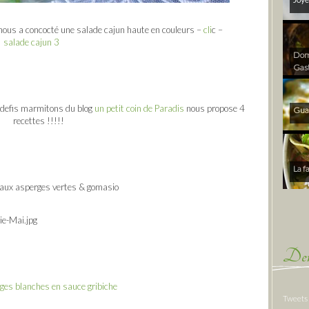
ous a concocté une salade cajun haute en couleurs –
cli
c –
Dom 
Gas
 defis marmitons du blog
un petit coin de Paradis
nous propose 4
Gua
recettes !!!!!
La f
 aux asperges vertes & gomasio
Der
ges blanches en sauce gribiche
Tweets