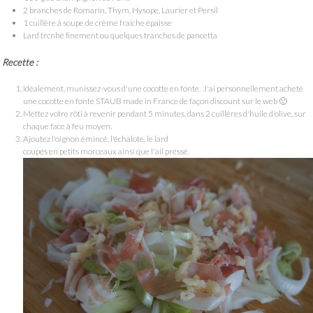
2 branches de Romarin, Thym, Hysope, Laurier et Persil
1 cuillère à soupe de crème fraiche épaisse
Lard trcnhé finement ou quelques tranches de pancetta
Recette :
Idéalement, munissez-vous d'une cocotte en fonte. J'ai personnellement acheté
une cocotte en fonte STAUB made in France de façon discount sur le web 🙂
Mettez votre rôti à revenir pendant 5 minutes, dans 2 cuillères d'huile d'olive, sur
chaque face à feu moyen.
Ajoutez l'oignon émincé, l'échalote, le lard
coupés en petits morceaux ainsi que l'ail préssé.