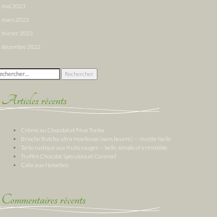
mai 2023
mars 2023
février 2023
décembre 2022
chercher :
Articles récents
Crème au Chocolat et Fève Tonka
Brioche Butchy ultra moelleuse (sans beurre) — recette facile
Tarte rustique aux fruits rouges — belle, simple et irrésistible
Truffes Chocolat Spéculoos et Caramel
Cake aux Noisettes
Commentaires récents