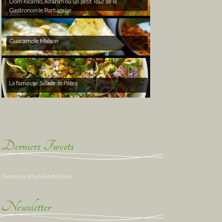
Dom Ricardo, Alfarim ou un petit Tour de la
Gastronomie Portugaise
Guacamole Maison
La fameuse Salade de Pâtes
Derniers Tweets
Tweets by @SylvieArtdVivre
Newsletter