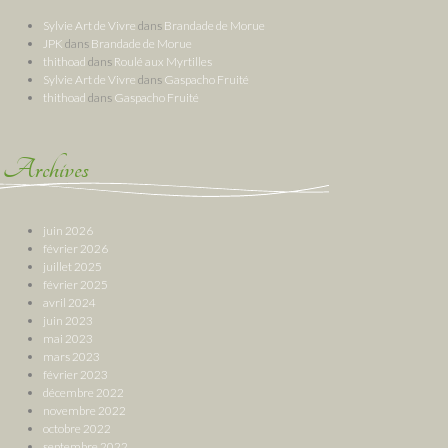
Sylvie Art de Vivre
dans
Brandade de Morue
JPK
dans
Brandade de Morue
thithoad
dans
Roulé aux Myrtilles
Sylvie Art de Vivre
dans
Gaspacho Fruité
thithoad
dans
Gaspacho Fruité
Archives
juin 2026
février 2026
juillet 2025
février 2025
avril 2024
juin 2023
mai 2023
mars 2023
février 2023
décembre 2022
novembre 2022
octobre 2022
septembre 2022