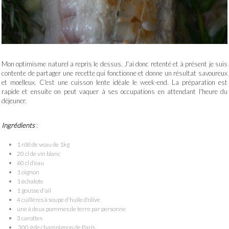
Mon optimisme naturel a repris le dessus. J'ai donc retenté et à présent je suis
contente de partager une recette qui fonctionne et donne un résultat savoureux
et moelleux. C'est une cuisson lente idéale le week-end. La préparation est
rapide et ensuite on peut vaquer à ses occupations en attendant l'heure du
déjeuner.
Ingrédients
:
1 rôti de veau de 1kg
20 cl de vin blanc
60 cl d'eau
1 oignon
1 échalote
1 gousse d'ail
4 cuillères à soupe d'huile d'olive
une à deux pommes de terre par personne
3 carottes
300 g de champignon de Paris