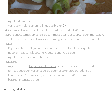
Ajoutez de suite le
verre de vin blanc sinon l'ail rique de brûler 🙂
Couvrez et laissez mijoter sur feu très doux, pendant 20 minutes.
Pendant ce temps, épluchez les pommes de terre et coupez-les en morceaux,
épluchez les carottes et lavez les champignons puis émincez-les en lamelles.
Les
légumes étant prêts, ajoutez-les autour du rôti et veillez à ce qu'ils
ne collent pas dans la cocotte. Ajouter donc 40 cl d'eau.
Ajoutez les herbes aromatiques.
Laissez
mijoter 1 heure,
toujours sur feu doux
, cocotte couverte, et remuer de
temps à autres en veillant que les légumes soient toujours dans du
liquide, si ce n'est pas le cas, vous pouvez ajouter de 20 cl d'eau et
baissez l'intensité du feu.
Bonne dégustation !