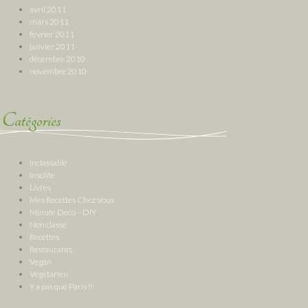
avril 2011
mars 2011
février 2011
janvier 2011
décembre 2010
novembre 2010
Catégories
Inclassable
Insolite
Livres
Mes Recettes Chez Vous
Minute Deco – DIY
Non classé
Recettes
Restaurants
Vegan
Végétarien
Y a pas que Paris !!!