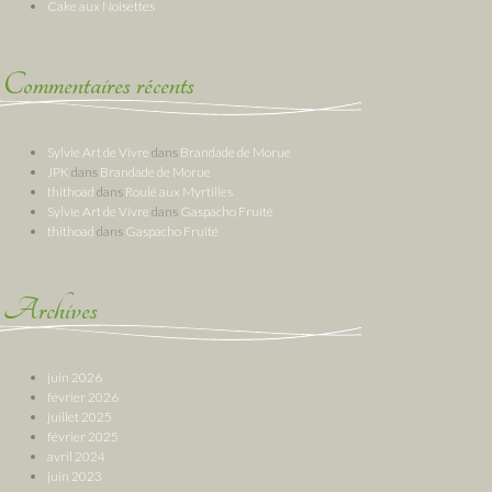
Cake aux Noisettes
Commentaires récents
Sylvie Art de Vivre
dans
Brandade de Morue
JPK
dans
Brandade de Morue
thithoad
dans
Roulé aux Myrtilles
Sylvie Art de Vivre
dans
Gaspacho Fruité
thithoad
dans
Gaspacho Fruité
Archives
juin 2026
février 2026
juillet 2025
février 2025
avril 2024
juin 2023