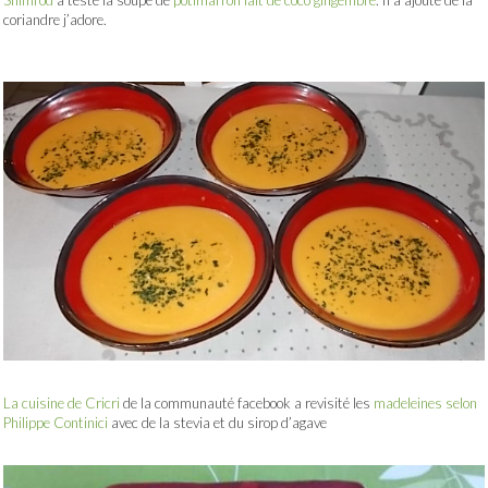
Shimrod
a testé la soupe de
potimarron lait de coco gingembre
. Il a ajouté de la
coriandre j’adore.
La cuisine de Cricri
de la communauté facebook a revisité les
madeleines selon
Philippe Continici
avec de la stevia et du sirop d’agave