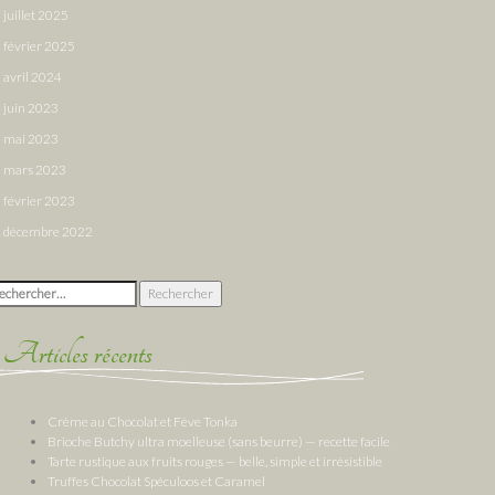
juillet 2025
février 2025
avril 2024
juin 2023
mai 2023
mars 2023
février 2023
décembre 2022
chercher :
Articles récents
Crème au Chocolat et Fève Tonka
Brioche Butchy ultra moelleuse (sans beurre) — recette facile
Tarte rustique aux fruits rouges — belle, simple et irrésistible
Truffes Chocolat Spéculoos et Caramel