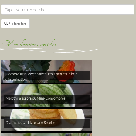
Rechercher
Mes derniers articles
Décors d’#Halloween avec 3 fois rien et un brin
d’imagination
Melothria scabra ou Mini-Concombres
Diamants, Un Livre Une Recette