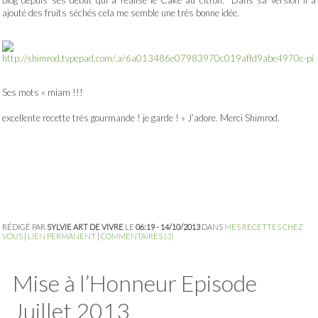
blog depuis ses début qui a réalisé le Cake au citron. Dans sa version il a
ajouté des fruits séchés cela me semble une très bonne idée.
Ses mots « miam !!!
excellente recette très gourmande ! je garde ! » J’adore. Merci Shimrod.
RÉDIGÉ PAR
SYLVIE ART DE VIVRE
LE
06:19 - 14/10/2013
DANS
MES RECETTES CHEZ
VOUS
|
LIEN PERMANENT
|
COMMENTAIRES (3)
Mise à l’Honneur Episode
Juillet 2013