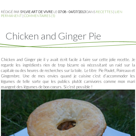
RÉDIGÉ PAR
SYLVIE ART DE VIVRE
LE
07:08 - 04/07/2013
DANS
RECETTES
|
LIEN
PERMANENT
|
COMMENTAIRES (5)
Chicken and Ginger Pie
Chicken and Ginger pie il y avait écrit facile à faire sur cette jolie recette. Je
regarde les ingrédients rien de trop bizarre où nécessitant un raid sur la
capitale ou des heures de recherches sur la toile. Le titre Pie Poulet, Poireaux et
Gingembre. Une de mes envies quand je cuisine c’est d’accommoder les
légumes de telle sorte que les publics plutôt carnivores comme mon mari
mangent des légumes de bon coeurs. Si c’est possible !