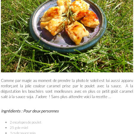
Comme par magie au moment de prendre la photo le soleil est lui aussi apparu
renforçant la jolie couleur caramel prise par le poulet avec la sauce. A la
dégustation les bouchées sont moelleuses avec en plus ce petit goût caramel
salé à la sauce soja. J'adore ! Sans plus attendre voici la recette …
Ingrédients : Pour deux personnes
2 escalopes de poulet
25 g de miel
1 cs de sauce soja