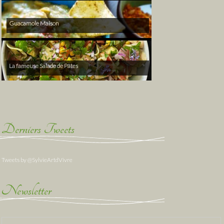
Guacamole Maison
La fameuse Salade de Pâtes
Derniers Tweets
Tweets by @SylvieArtdVivre
Newsletter