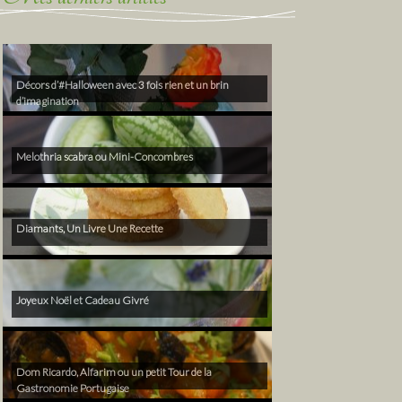
Décors d’#Halloween avec 3 fois rien et un brin
d’imagination
Melothria scabra ou Mini-Concombres
Diamants, Un Livre Une Recette
Joyeux Noël et Cadeau Givré
Dom Ricardo, Alfarim ou un petit Tour de la
Gastronomie Portugaise