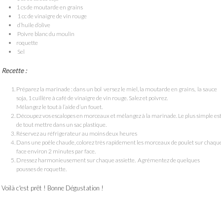
1 cs de moutarde en grains
1 cc de vinaigre de vin rouge
d’huile d’olive
Poivre blanc du moulin
roquette
Sel
Recette :
Préparez la marinade : dans un bol versez le miel, la moutarde en grains, la sauce
soja, 1 cuillère à café de vinaigre de vin rouge. Salez et poivrez.
Mélangez le tout à l’aide d’un fouet.
Découpez vos escalopes en morceaux et mélangez à la marinade. Le plus simple es
de tout mettre dans un sac plastique.
Réservez au réfrigerateur au moins deux heures
Dans une poêle chaude, colorez très rapidement les morceaux de poulet sur chaqu
face environ 2 minutes par face.
Dressez harmonieusement sur chaque assiette. Agrémentez de quelques
pousses de roquette.
Voilà c'est prêt ! Bonne Dégustation !