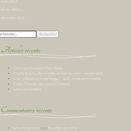
mars 2023
février 2023
décembre 2022
chercher :
Articles récents
Crème au Chocolat et Fève Tonka
Brioche Butchy ultra moelleuse (sans beurre) — recette facile
Tarte rustique aux fruits rouges — belle, simple et irrésistible
Truffes Chocolat Spéculoos et Caramel
Cake aux Noisettes
Commentaires récents
Sylvie Art de Vivre
dans
Brandade de Morue