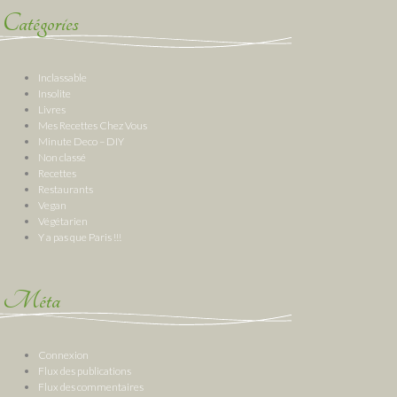
Catégories
Inclassable
Insolite
Livres
Mes Recettes Chez Vous
Minute Deco – DIY
Non classé
Recettes
Restaurants
Vegan
Végétarien
Y a pas que Paris !!!
Méta
Connexion
Flux des publications
Flux des commentaires