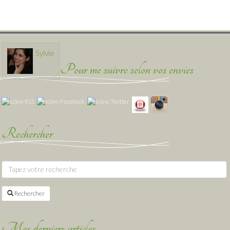
Sylvie
Pour me suivre selon vos envies
Rechercher
Rechercher
Mes derniers articles