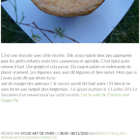
C’est une réussite avec cette recette. Elle assez épicée donc peu appropriée
pour les petits enfants mais très savoureuse et agréable. C’est épicé juste
comme il faut. Une gorgée et cela passe. Du coup le palais en redemande du
plaisir vraiment. Les légumes vous avez dit légumes et bien nickel. Alors que si
j’avais juste dit que dirais-tu ce
soir de manger des poireaux ? le succès aurait été tout autre ! Et bien je ne
vous ferais pas languir plus longtemps.
J’ai ajouté la photo le 11 juillet 2013 à
l’occasion d’un nouvel essai sur cette recette.
Lire la suite de Chicken and
Ginger Pie
RÉDIGÉ PAR
SYLVIE ART DE VIVRE
LE
08:00 - 08/11/2010
DANS
RECETTES
|
LIEN
PERMANENT
|
COMMENTAIRES (0)