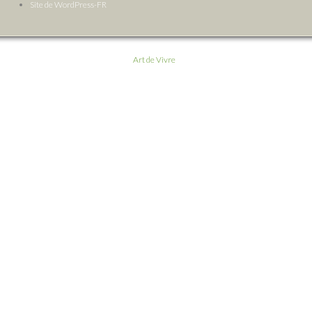
Site de WordPress-FR
Art de Vivre