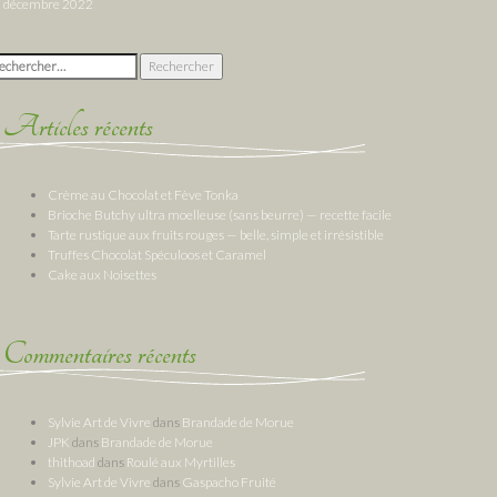
décembre 2022
chercher :
Articles récents
Crème au Chocolat et Fève Tonka
Brioche Butchy ultra moelleuse (sans beurre) — recette facile
Tarte rustique aux fruits rouges — belle, simple et irrésistible
Truffes Chocolat Spéculoos et Caramel
Cake aux Noisettes
Commentaires récents
Sylvie Art de Vivre
dans
Brandade de Morue
JPK
dans
Brandade de Morue
thithoad
dans
Roulé aux Myrtilles
Sylvie Art de Vivre
dans
Gaspacho Fruité