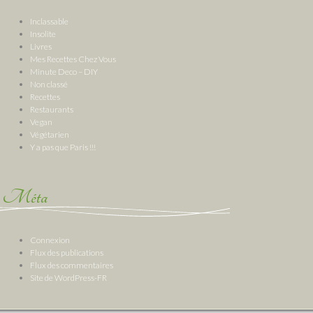
Inclassable
Insolite
Livres
Mes Recettes Chez Vous
Minute Deco – DIY
Non classé
Recettes
Restaurants
Vegan
Végétarien
Y a pas que Paris !!!
Méta
Connexion
Flux des publications
Flux des commentaires
Site de WordPress-FR