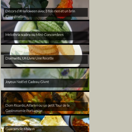
Décors d’#Halloween avec 3 fois rien et un brin
d’imagination
Melothria scabra ou Mini-Concombres
Diamants, Un Livre Une Recette
Joyeux Noël et Cadeau Givré
Dom Ricardo, Alfarim ou un petit Tour de la
Gastronomie Portugaise
Guacamole Maison