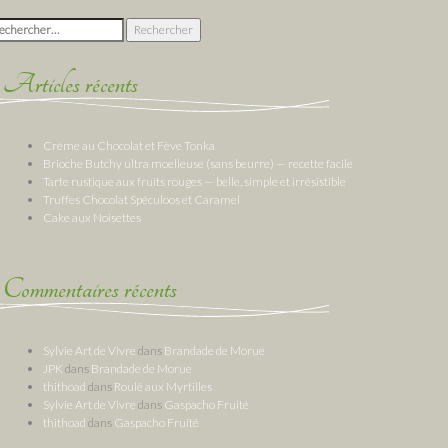
chercher :
Articles récents
Crème au Chocolat et Fève Tonka
Brioche Butchy ultra moelleuse (sans beurre) — recette facile
Tarte rustique aux fruits rouges — belle, simple et irrésistible
Truffes Chocolat Spéculoos et Caramel
Cake aux Noisettes
Commentaires récents
Sylvie Art de Vivre
dans
Brandade de Morue
JPK
dans
Brandade de Morue
thithoad
dans
Roulé aux Myrtilles
Sylvie Art de Vivre
dans
Gaspacho Fruité
thithoad
dans
Gaspacho Fruité