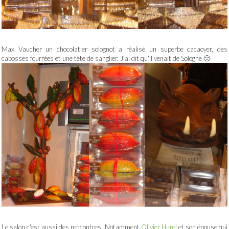
Max Vaucher un chocolatier solognot a réalisé un superbe cacaoyer, des
cabosses fourrées et une tête de sanglier. J'ai dit qu'il venait de Sologne 🙂
Le salon c'est aussi des rencontres. Notamment
Olivier Hurel
et son épouse qui