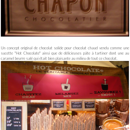
Un concept original de chocolat solide pour chocolat chaud vendu comme une
sucette "Hot Chocolate" ainsi que de délicieuses pâte à tartiner dont une au
caramel beurre salé qui était bien plaisante au milieu de tout ce chocolat.