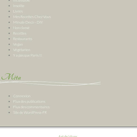
Inclassable
Insolite
Livres
Mes Recettes Chez Vous
Minute Deco – DIY
Non classé
Recettes
Restaurants
Vegan
Végétarien
Y a pas que Paris !!!
Méta
Connexion
Flux des publications
Flux des commentaires
Site de WordPress-FR
Art de Vivre