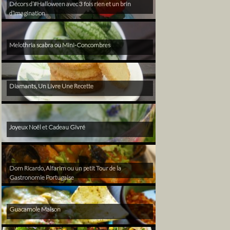
Décors d’#Halloween avec 3 fois rien et un brin
d’imagination
Melothria scabra ou Mini-Concombres
Diamants, Un Livre Une Recette
Joyeux Noël et Cadeau Givré
Dom Ricardo, Alfarim ou un petit Tour de la
Gastronomie Portugaise
Guacamole Maison