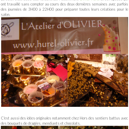
ont travaillé sans compter au cours des deux dernières semaines avec parfois
des journées de 3H00 à 22H00 pour préparer toutes leurs créations pour le
salon.
C'est aussi des idées originales notamment chez Hors des sentiers battus avec
des bouquets de dragées, mendiants et chocolats.