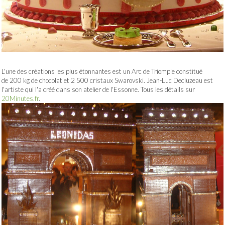
L'une des créations les plus étonnantes est un Arc de Triomple constitué
de 200 kg de chocolat et 2 500 cristaux Swarovski. Jean-Luc Decluzeau est
l'artiste qui l'a créé dans son atelier de l'Essonne. Tous les détails sur
20Minutes.fr
.