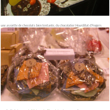
une assiette de chocolats bien tentante, du chocolatier Hourdillat d'Angers