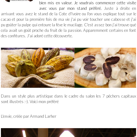
bien mis en valeur. Je voudrais commencer cette visite
avec vous par mon stand préfèré.
Juste à droite en
arrivant vous avez le stand de la Cote d'Ivoire ou l'on vous explique tout sur le
cacao et pour la première fois de ma vie j'ai pu voir toucher une cabosse et j'ai
pu goûter la pulpe qui entoure la fève le mucilage. C'est assez bon j'ai trouve qué
cela avait un goût proche du fruit de la passion. Apparemment certains en font
des confitures. J'ai adoré cette découverte.
Dans un style plus artistique dans le cadre du salon les 7 pêchers capitaux
sont illustrés :-). Voici mon préféré
L'envie, créée par Armand Larher