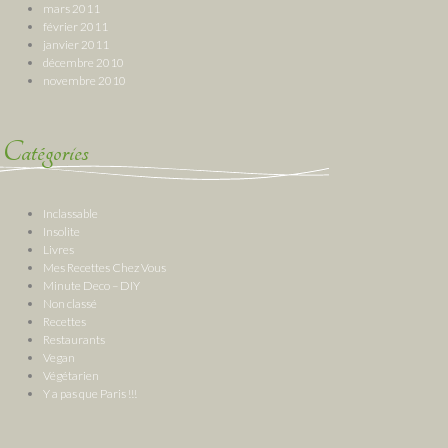
mars 2011
février 2011
janvier 2011
décembre 2010
novembre 2010
Catégories
Inclassable
Insolite
Livres
Mes Recettes Chez Vous
Minute Deco – DIY
Non classé
Recettes
Restaurants
Vegan
Végétarien
Y a pas que Paris !!!