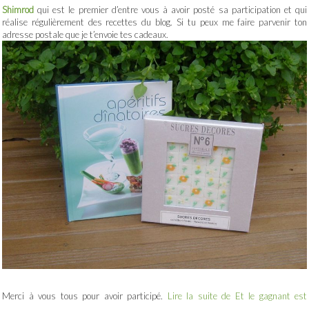
Shimrod
qui est le premier d’entre vous à avoir posté sa participation et qui
réalise régulièrement des recettes du blog. Si tu peux me faire parvenir ton
adresse postale que je t’envoie tes cadeaux.
Merci à vous tous pour avoir participé.
Lire la suite de Et le gagnant est
…………………