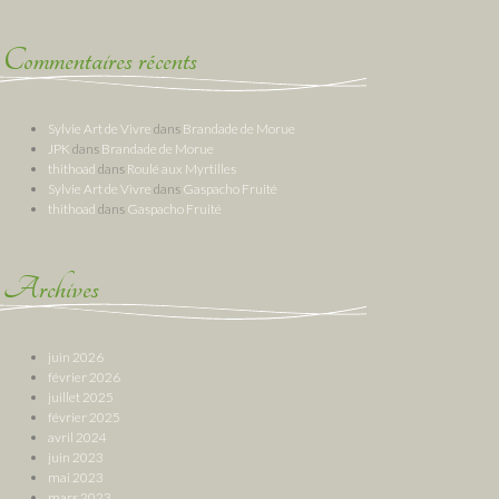
Commentaires récents
Sylvie Art de Vivre
dans
Brandade de Morue
JPK
dans
Brandade de Morue
thithoad
dans
Roulé aux Myrtilles
Sylvie Art de Vivre
dans
Gaspacho Fruité
thithoad
dans
Gaspacho Fruité
Archives
juin 2026
février 2026
juillet 2025
février 2025
avril 2024
juin 2023
mai 2023
mars 2023