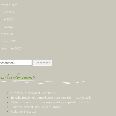
février 2025
avril 2024
juin 2023
mai 2023
mars 2023
février 2023
décembre 2022
chercher :
Articles récents
Crème au Chocolat et Fève Tonka
Brioche Butchy ultra moelleuse (sans beurre) — recette facile
Tarte rustique aux fruits rouges — belle, simple et irrésistible
Truffes Chocolat Spéculoos et Caramel
Cake aux Noisettes