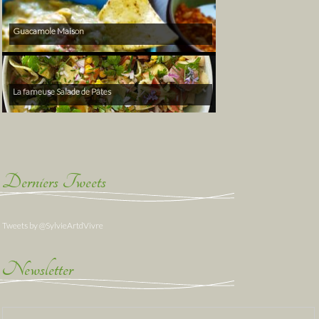
Guacamole Maison
La fameuse Salade de Pâtes
Derniers Tweets
Tweets by @SylvieArtdVivre
Newsletter