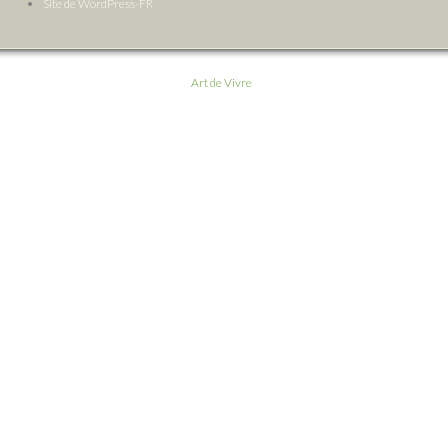
Site de WordPress-FR
Art de Vivre