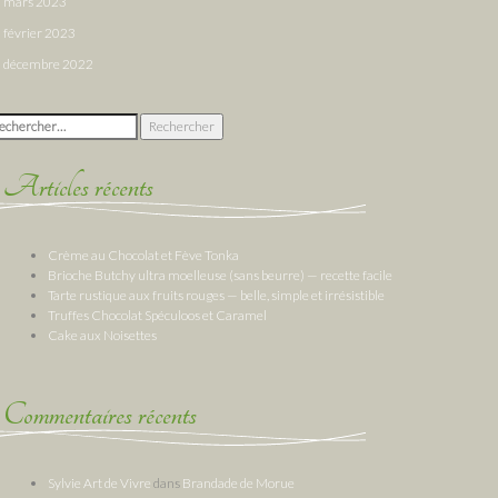
mars 2023
février 2023
décembre 2022
chercher :
Articles récents
Crème au Chocolat et Fève Tonka
Brioche Butchy ultra moelleuse (sans beurre) — recette facile
Tarte rustique aux fruits rouges — belle, simple et irrésistible
Truffes Chocolat Spéculoos et Caramel
Cake aux Noisettes
Commentaires récents
Sylvie Art de Vivre
dans
Brandade de Morue