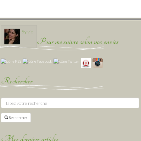
Sylvie
Pour me suivre selon vos envies
Rechercher
Rechercher
Mes derniers articles