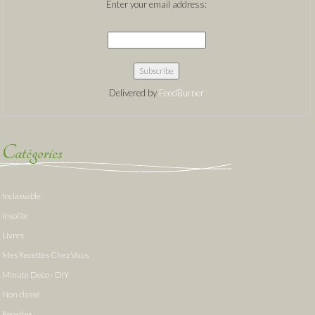
Enter your email address:
Delivered by
FeedBurner
Catégories
Inclassable
Insolite
Livres
Mes Recettes Chez Vous
Minute Deco - DIY
Non classé
Recettes