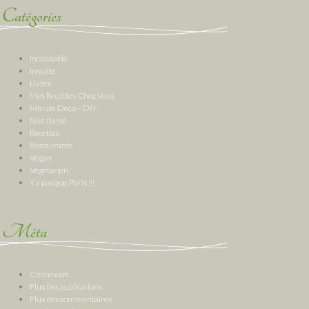
Catégories
Inclassable
Insolite
Livres
Mes Recettes Chez Vous
Minute Deco – DIY
Non classé
Recettes
Restaurants
Vegan
Végétarien
Y a pas que Paris !!!
Méta
Connexion
Flux des publications
Flux des commentaires