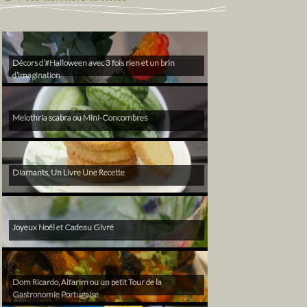
Décors d’#Halloween avec 3 fois rien et un brin
d’imagination
Melothria scabra ou Mini-Concombres
Diamants, Un Livre Une Recette
Joyeux Noël et Cadeau Givré
Dom Ricardo, Alfarim ou un petit Tour de la
Gastronomie Portugaise