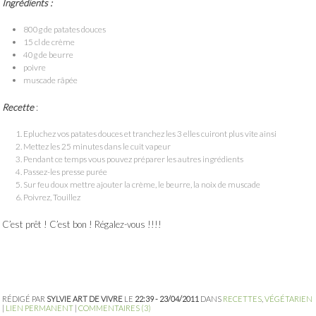
Ingrédients :
800g de patates douces
15 cl de crème
40g de beurre
poivre
muscade râpée
Recette
:
Epluchez vos patates douces et tranchez les 3 elles cuiront plus vite ainsi
Mettez les 25 minutes dans le cuit vapeur
Pendant ce temps vous pouvez préparer les autres ingrédients
Passez-les presse purée
Sur feu doux mettre ajouter la crème, le beurre, la noix de muscade
Poivrez, Touillez
C’est prêt ! C’est bon ! Régalez-vous !!!!
RÉDIGÉ PAR
SYLVIE ART DE VIVRE
LE
22:39 - 23/04/2011
DANS
RECETTES
,
VÉGÉTARIEN
|
LIEN PERMANENT
|
COMMENTAIRES (3)