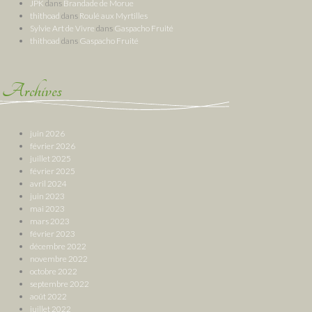
JPK
dans
Brandade de Morue
thithoad
dans
Roulé aux Myrtilles
Sylvie Art de Vivre
dans
Gaspacho Fruité
thithoad
dans
Gaspacho Fruité
Archives
juin 2026
février 2026
juillet 2025
février 2025
avril 2024
juin 2023
mai 2023
mars 2023
février 2023
décembre 2022
novembre 2022
octobre 2022
septembre 2022
août 2022
juillet 2022