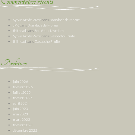
Commentaires récents
Sylvie Art de Vivre
dans
Brandade de Morue
JPK
dans
Brandade de Morue
thithoad
dans
Roulé aux Myrtilles
Sylvie Art de Vivre
dans
Gaspacho Fruité
thithoad
dans
Gaspacho Fruité
Archives
juin 2026
février 2026
juillet 2025
février 2025
avril 2024
juin 2023
mai 2023
mars 2023
février 2023
décembre 2022