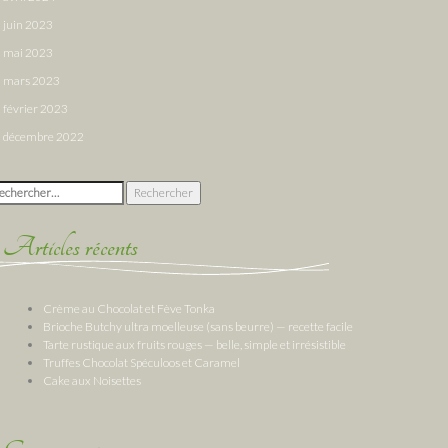
juin 2023
mai 2023
mars 2023
février 2023
décembre 2022
chercher :
Articles récents
Crème au Chocolat et Fève Tonka
Brioche Butchy ultra moelleuse (sans beurre) — recette facile
Tarte rustique aux fruits rouges — belle, simple et irrésistible
Truffes Chocolat Spéculoos et Caramel
Cake aux Noisettes