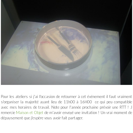
Pour les ateliers si j'ai l'occasion de retourner à cet événement il faut vraiment
s'organiser la majorité ayant lieu de 11h00 à 16H00 ce qui peu compatible
avec mes horaires de travail. Note pour l'année prochaine prévoir une RTT ! J
remercie
Maison et Objet
de m'avoir envoyé une invitation ! Un vrai moment de
dépaysement que j'espère vous avoir fait partager.