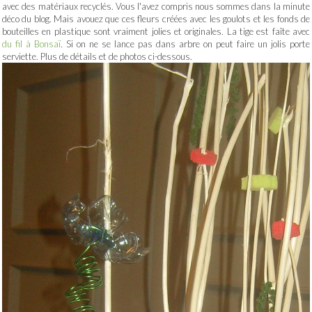
avec des matériaux recyclés. Vous l'avez compris nous sommes dans la minute
déco du blog. Mais avouez que ces fleurs créées avec les goulots et les fonds de
bouteilles en plastique sont vraiment jolies et originales. La tige est faîte avec
du fil à Bonsaï
. Si on ne se lance pas dans arbre on peut faire un jolis porte
serviette. Plus de détails et de photos ci-dessous.