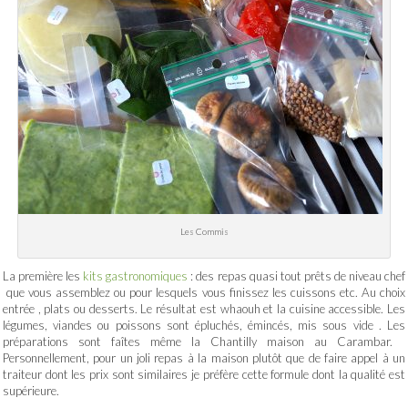
Les Commis
La première les
kits gastronomiques
: des repas quasi tout prêts de niveau chef
que vous assemblez ou pour lesquels vous finissez les cuissons etc. Au choix
entrée , plats ou desserts. Le résultat est whaouh et la cuisine accessible. Les
légumes, viandes ou poissons sont épluchés, émincés, mis sous vide . Les
préparations sont faîtes même la Chantilly maison au Carambar.
Personnellement, pour un joli repas à la maison plutôt que de faire appel à un
traiteur dont les prix sont similaires je préfère cette formule dont la qualité est
supérieure.