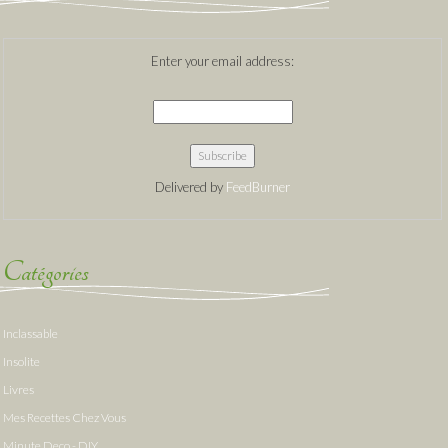
Enter your email address:
Delivered by
FeedBurner
Catégories
Inclassable
Insolite
Livres
Mes Recettes Chez Vous
Minute Deco - DIY