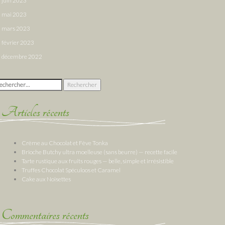
juin 2023
mai 2023
mars 2023
février 2023
décembre 2022
chercher :
Articles récents
Crème au Chocolat et Fève Tonka
Brioche Butchy ultra moelleuse (sans beurre) — recette facile
Tarte rustique aux fruits rouges — belle, simple et irrésistible
Truffes Chocolat Spéculoos et Caramel
Cake aux Noisettes
Commentaires récents