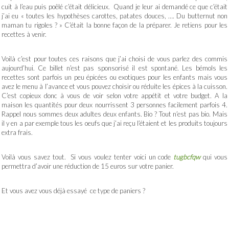
cuit à l’eau puis poêlé c’était délicieux. Quand je leur ai demandé ce que c’était
j’ai eu « toutes les hypothèses carottes, patates douces, …. Du butternut non
maman tu rigoles ? » C’était la bonne façon de la préparer. Je retiens pour les
recettes à venir.
Voilà c’est pour toutes ces raisons que j’ai choisi de vous parlez des commis
aujourd’hui. Ce billet n’est pas sponsorisé il est spontané. Les bémols les
recettes sont parfois un peu épicées ou exotiques pour les enfants mais vous
avez le menu à l’avance et vous pouvez choisir ou réduite les épices à la cuisson.
C’est copieux donc à vous de voir selon votre appétit et votre budget. A la
maison les quantités pour deux nourrissent 3 personnes facilement parfois 4.
Rappel nous sommes deux adultes deux enfants. Bio ? Tout n’est pas bio. Mais
il y en a par exemple tous les oeufs que j’ai reçu l’étaient et les produits toujours
extra frais.
Voilà vous savez tout. Si vous voulez tenter voici un code
tugbcfqw
qui vous
permettra d’avoir une réduction de 15 euros sur votre panier.
Et vous avez vous déjà essayé ce type de paniers ?