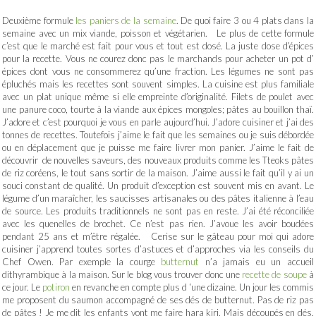
Deuxième formule
les paniers de la semaine
. De quoi faire 3 ou 4 plats dans la
semaine avec un mix viande, poisson et végétarien. Le plus de cette formule
c’est que le marché est fait pour vous et tout est dosé. La juste dose d’épices
pour la recette. Vous ne courez donc pas le marchands pour acheter un pot d’
épices dont vous ne consommerez qu’une fraction. Les légumes ne sont pas
épluchés mais les recettes sont souvent simples. La cuisine est plus familiale
avec un plat unique même si elle empreinte d’originalité. Filets de poulet avec
une panure coco, tourte à la viande aux épices mongoles; pâtes au bouillon thaï.
J’adore et c’est pourquoi je vous en parle aujourd’hui. J’adore cuisiner et j’ai des
tonnes de recettes. Toutefois j’aime le fait que les semaines ou je suis débordée
ou en déplacement que je puisse me faire livrer mon panier. J’aime le fait de
découvrir de nouvelles saveurs, des nouveaux produits comme les Tteoks pâtes
de riz coréens, le tout sans sortir de la maison. J’aime aussi le fait qu’il y ai un
souci constant de qualité. Un produit d’exception est souvent mis en avant. Le
légume d’un maraîcher, les saucisses artisanales ou des pâtes italienne à l’eau
de source. Les produits traditionnels ne sont pas en reste. J’ai été réconciliée
avec les quenelles de brochet. Ce n’est pas rien. J’avoue les avoir boudées
pendant 25 ans et m’être régalée. Cerise sur le gâteau pour moi qui adore
cuisiner j’apprend toutes sortes d’astuces et d’approches via les conseils du
Chef Owen. Par exemple la courge
butternut
n’a jamais eu un accueil
dithyrambique à la maison. Sur le blog vous trouver donc une
recette de soupe
à
ce jour. Le
potiron
en revanche en compte plus d ‘une dizaine. Un jour les commis
me proposent du saumon accompagné de ses dés de butternut. Pas de riz pas
de pâtes ! Je me dit les enfants vont me faire hara kiri. Mais découpés en dés,