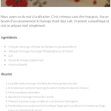
Nous avons eu du mal à la détacher. C'est crémeux sans être trop gras. Aucun
besoin d'assaisonnement le Harengs étant déjà salé. Vraiment sympathique et
cela se prépare tout simplement.
Ingrédients
:
170g de Harengs -25% de sel Delpierre (produit offert)
100g de fromage frais type Philadelphia ou St Morêt
Lait
Oeufs de lompes (optionnel)
4 brins d'Aneth
Recette
La veille faîtes tremper les filets de Harengs dans du lait.
le lendemain sortez le harengs du lait et mettez le dans le mixeur.
Mixez quelques secondes
Ajoutez le fromage frais et de l'aneth
Mixez à nouveau jusqu'à obtenir une texture homogène
Mettez dans un contenant hermétique (type pot à confiture) et mettez au frigo
jusqu'au moment de servir