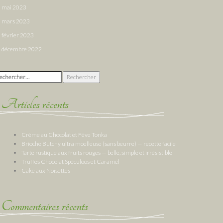
mai 2023
mars 2023
février 2023
décembre 2022
chercher :
Articles récents
Crème au Chocolat et Fève Tonka
Brioche Butchy ultra moelleuse (sans beurre) — recette facile
Tarte rustique aux fruits rouges — belle, simple et irrésistible
Truffes Chocolat Spéculoos et Caramel
Cake aux Noisettes
Commentaires récents