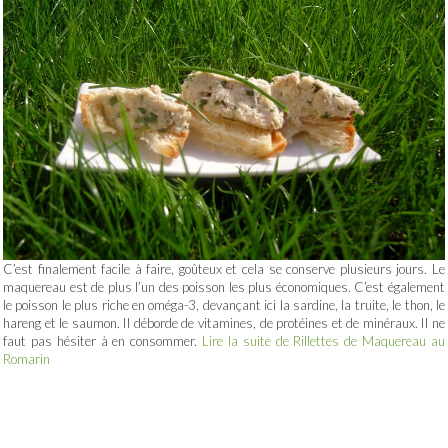
C’est finalement facile à faire, goûteux et cela se conserve plusieurs jours. Le
maquereau est de plus l’un des poisson les plus économiques. C’est également
le poisson le plus riche en oméga-3, devançant ici la sardine, la truite, le thon, le
hareng et le saumon. Il déborde de vitamines, de protéines et de minéraux. Il ne
faut pas hésiter à en consommer.
Lire la suite de Rillettes de Maquereau au
Romarin