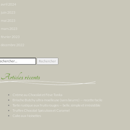
avril 2024
juin 2023
mai 2023
mars 2023
février 2023
décembre 2022
chercher :
Articles récents
Crème au Chocolat et Fève Tonka
Brioche Butchy ultra moelleuse (sans beurre) — recette facile
Tarte rustique aux fruits rouges — belle, simple et irrésistible
Truffes Chocolat Spéculoos et Caramel
Cake aux Noisettes