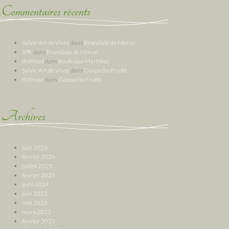
Commentaires récents
Sylvie Art de Vivre
dans
Brandade de Morue
JPK
dans
Brandade de Morue
thithoad
dans
Roulé aux Myrtilles
Sylvie Art de Vivre
dans
Gaspacho Fruité
thithoad
dans
Gaspacho Fruité
Archives
juin 2026
février 2026
juillet 2025
février 2025
avril 2024
juin 2023
mai 2023
mars 2023
février 2023