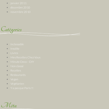
janvier 2011
décembre 2010
novembre 2010
Catégories
Inclassable
Insolite
Livres
Mes Recettes Chez Vous
Minute Deco – DIY
Non classé
Recettes
Restaurants
Vegan
Végétarien
Y a pas que Paris !!!
Méta