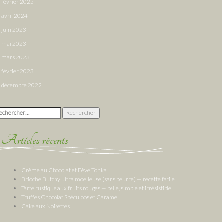
février 2025
avril 2024
juin 2023
mai 2023
mars 2023
février 2023
décembre 2022
chercher :
Articles récents
Crème au Chocolat et Fève Tonka
Brioche Butchy ultra moelleuse (sans beurre) — recette facile
Tarte rustique aux fruits rouges — belle, simple et irrésistible
Truffes Chocolat Spéculoos et Caramel
Cake aux Noisettes