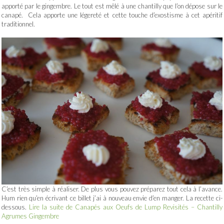
apporté par le gingembre. Le tout est mêlé à une chantilly que l’on dépose sur le
canapé. Cela apporte une légereté et cette touche d’exostisme à cet apéritif
traditionnel.
C’est très simple à réaliser. De plus vous pouvez préparez tout cela à l’avance.
Hum rien qu’en écrivant ce billet j’ai à nouveau envie d’en manger. La recette ci-
dessous.
Lire la suite de Canapés aux Oeufs de Lump Revisités – Chantilly
Agrumes Gingembre