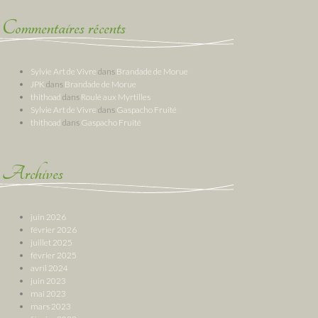
Commentaires récents
Sylvie Art de Vivre
dans
Brandade de Morue
JPK
dans
Brandade de Morue
thithoad
dans
Roulé aux Myrtilles
Sylvie Art de Vivre
dans
Gaspacho Fruité
thithoad
dans
Gaspacho Fruité
Archives
juin 2026
février 2026
juillet 2025
février 2025
avril 2024
juin 2023
mai 2023
mars 2023