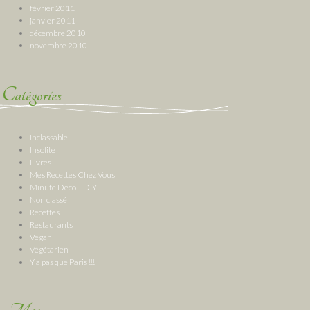
février 2011
janvier 2011
décembre 2010
novembre 2010
Catégories
Inclassable
Insolite
Livres
Mes Recettes Chez Vous
Minute Deco – DIY
Non classé
Recettes
Restaurants
Vegan
Végétarien
Y a pas que Paris !!!