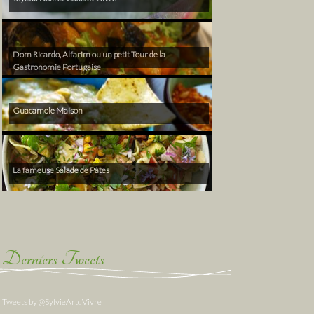
Dom Ricardo, Alfarim ou un petit Tour de la
Gastronomie Portugaise
Guacamole Maison
La fameuse Salade de Pâtes
Derniers Tweets
Tweets by @SylvieArtdVivre