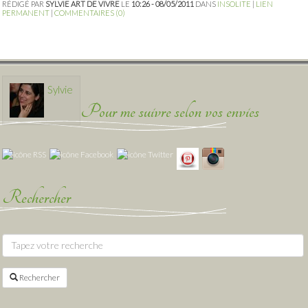
RÉDIGÉ PAR
SYLVIE ART DE VIVRE
LE
10:26 - 08/05/2011
DANS
INSOLITE
|
LIEN
PERMANENT
|
COMMENTAIRES (0)
Sylvie
Pour me suivre selon vos envies
Rechercher
Rechercher