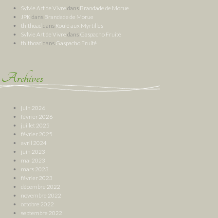
Sylvie Art de Vivre
dans
Brandade de Morue
JPK
dans
Brandade de Morue
thithoad
dans
Roulé aux Myrtilles
Sylvie Art de Vivre
dans
Gaspacho Fruité
thithoad
dans
Gaspacho Fruité
Archives
juin 2026
février 2026
juillet 2025
février 2025
avril 2024
juin 2023
mai 2023
mars 2023
février 2023
décembre 2022
novembre 2022
octobre 2022
septembre 2022