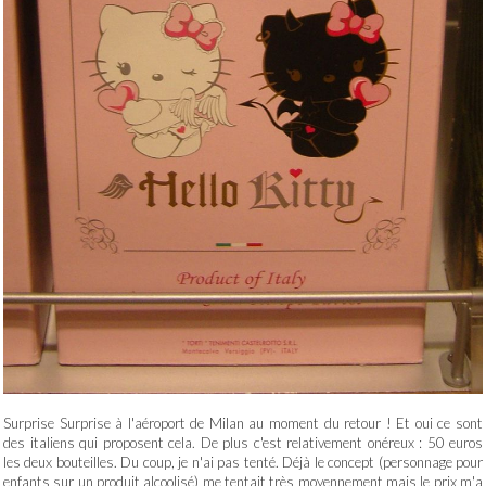
Surprise Surprise à l'aéroport de Milan au moment du retour ! Et oui ce sont
des italiens qui proposent cela. De plus c'est relativement onéreux : 50 euros
les deux bouteilles. Du coup, je n'ai pas tenté. Déjà le concept (personnage pour
enfants sur un produit alcoolisé) me tentait très moyennement mais le prix m'a