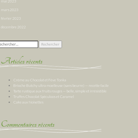
mai 2023
mars 2023
février 2023
décembre 2022
chercher :
Articles récents
Crème au Chocolat et Fève Tonka
Brioche Butchy ultra moelleuse (sans beurre) — recette facile
Tarte rustique aux fruits rouges — belle, simple et irrésistible
Truffes Chocolat Spéculoos et Caramel
Cake aux Noisettes
Commentaires récents