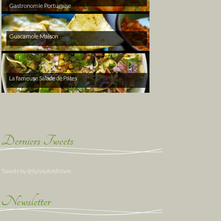
Gastronomie Portugaise
Guacamole Maison
La fameuse Salade de Pâtes
Derniers Tweets
Tweets by @SylvieArtdVivre
Newsletter