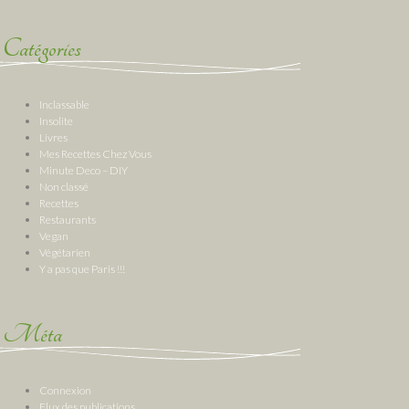
Catégories
Inclassable
Insolite
Livres
Mes Recettes Chez Vous
Minute Deco – DIY
Non classé
Recettes
Restaurants
Vegan
Végétarien
Y a pas que Paris !!!
Méta
Connexion
Flux des publications