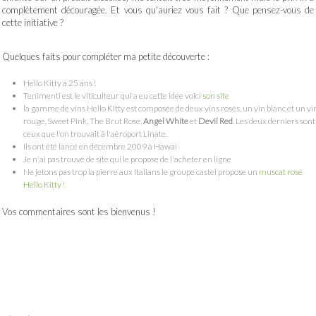
complètement découragée. Et vous qu'auriez vous fait ? Que pensez-vous de
cette initiative ?
Quelques faits pour compléter ma petite découverte :
Hello Kitty a 25 ans !
Tenimenti est le viticulteur qui a eu cette idée voici
son site
la gamme de vins Hello Kitty est composée de deux vins rosés, un vin blanc et un vi
rouge, Sweet Pink, The Brut Rose,
Angel White
et
Devil Red
. Les deux derniers sont
ceux que l'on trouvait à l'aéroport Linate.
Ils ont été lancé en décembre 2009 à Hawai
Je n'ai pas trouvé de site qui le propose de l'acheter en ligne
Ne jetons pas trop la pierre aux Italians le groupe castel propose u
n muscat rosé
Hello Kitty !
Vos commentaires sont les bienvenus !