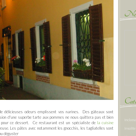
New
Caté
re de délicieuses odeurs emplissent vos narines. Des gâteaux sont
vision d'une superbe tarte aux pommes ne nous quittera pas et bien
Inclass
 pour ce dessert. Ce restaurant est un spécialiste de
la cuisine
euse. Les pâtes avec notamment les gnocchis, les tagliatelles sont
Insolite
 pu déguster