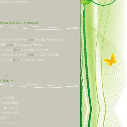
Cake aux Noisettes
entaires récents
Sylvie Art de Vivre
dans
Brandade de Morue
JPK
dans
Brandade de Morue
thithoad
dans
Roulé aux Myrtilles
Sylvie Art de Vivre
dans
Gaspacho Fruité
thithoad
dans
Gaspacho Fruité
hives
juin 2026
février 2026
juillet 2025
février 2025
avril 2024
juin 2023