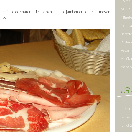
Livres
Mes Re
ne assiette de charcuterie. La pancetta, le jambon cru et le parmesan
omber.
Minute
Non cl
Recette
Restau
Vegan
Végéta
Y a pas 
Arc
juin 2
févrie
juillet