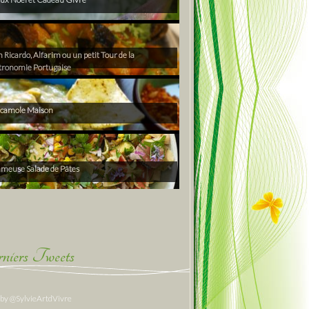
Ricardo, Alfarim ou un petit Tour de la
tronomie Portugaise
camole Maison
ameuse Salade de Pâtes
niers Tweets
 by @SylvieArtdVivre