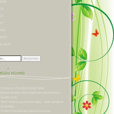
r 2025
024
023
23
2023
r 2023
re 2022
 :
cles récents
Crème au Chocolat et Fève Tonka
Brioche Butchy ultra moelleuse (sans beurre) —
recette facile
Tarte rustique aux fruits rouges — belle, simple et
irrésistible
Truffes Chocolat Spéculoos et Caramel