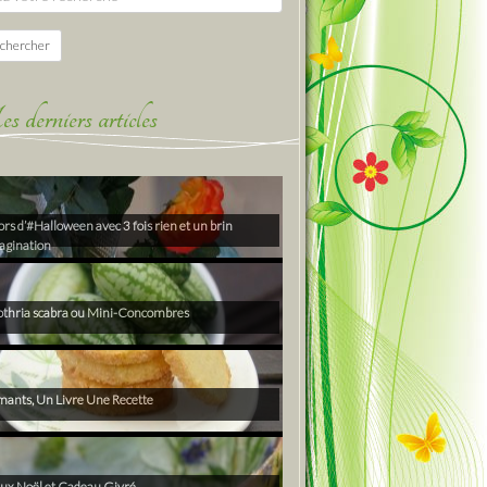
chercher
derniers articles
rs d’#Halloween avec 3 fois rien et un brin
agination
thria scabra ou Mini-Concombres
ants, Un Livre Une Recette
ux Noël et Cadeau Givré