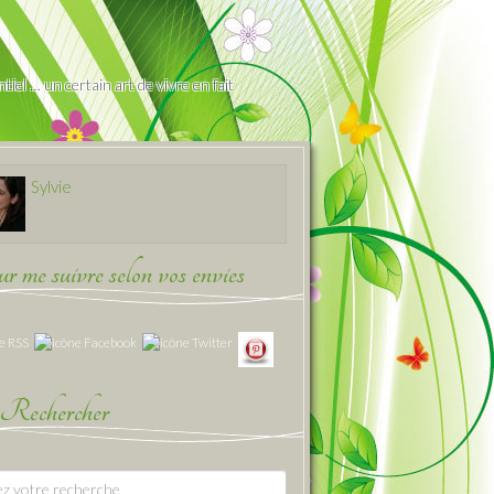
iel … un certain art de vivre en fait
Sylvie
 me suivre selon vos envies
Rechercher