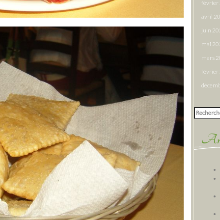
févrie
avril 2
juin 2
mai 20
mars 
févrie
décemb
Rechercher
Arti