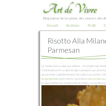
Art de Vivre
Blog autour de la cuisine, des saveurs, des d
Accueil
Archives
Profil
S
Risotto Alla Milan
Parmesan
Le risotto est un plat que j’adore. J’ai longtemps hésit
C’est finalement un plat simple à préparer qui prend p
souvent des ingrédients que l’on a dans sa cuisine. Cel
du gorgonzola
voire même sucré dans
une version au 
les plus célèbre du monde celle de Milan. La recette est