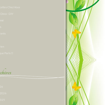
cettes Chez Vous
 Deco - DIY
assé
s
rants
rien
que Paris !!!
hives
026
r 2026
 2025