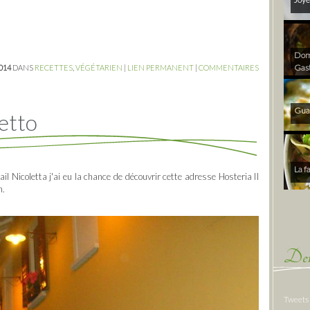
Dom 
Gas
2014
DANS
RECETTES
,
VÉGÉTARIEN
|
LIEN PERMANENT
|
COMMENTAIRES
Gua
letto
La f
ail Nicoletta j'ai eu la chance de découvrir cette adresse Hosteria Il
n.
Der
Tweets