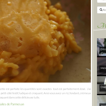
Re
Mes 
Déco
d’im
Melo
Diam
cette est parfaite les quantités sont exactes tout est parfaitement dosé. J’ai
petit côté festif, ludique et croquant. Ansi vous avez un riz, fondant, crémeux
roquant dans cette délicieuse tuile.
 Tuiles de Parmesan
Joye