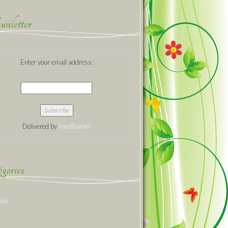
sletter
Enter your email address:
Delivered by
FeedBurner
gories
able