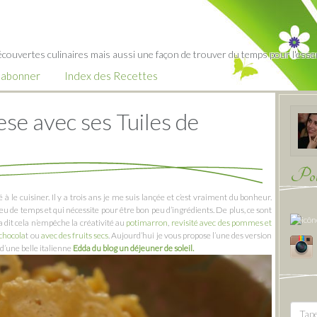
écouvertes culinaires mais aussi une façon de trouver du temps pour l'essent
’abonner
Index des Recettes
ese avec ses Tuiles de
Pour
é à le cuisiner. Il y a trois ans je me suis lançée et c’est vraiment du bonheur.
eu de temps et qui nécessite pour être bon peu d’ingrédients. De plus, ce sont
a dit cela n’empêche la créativité au
potimarron
,
revisité avec des pommes et
chocola
t ou
avec des fruits secs
. Aujourd’hui je vous propose l’une des version
 d’une belle italienne
Edda du blog un déjeuner de soleil.