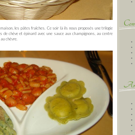
Comm
maison, les pâtes fraîches. Ce soir là ils nous proposés une trilogie
his de chève et épinard avec une sauce aux champignons, au centre
 au chèvre.
Arc