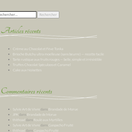
chercher :
Articles récents
Crème au Chocolat et Fève Tonka
Brioche Butchy ultra moelleuse (sans beurre) — recette facile
Tarte rustique aux fruits rouges — belle, simple et irrésistible
Truffes Chocolat Spéculoos et Caramel
Cake aux Noisettes
Commentaires récents
Sylvie Art de Vivre
dans
Brandade de Morue
JPK
dans
Brandade de Morue
thithoad
dans
Roulé aux Myrtilles
Sylvie Art de Vivre
dans
Gaspacho Fruité
thithoad
dans
Gaspacho Fruité