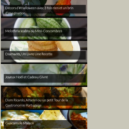
Décors d’#Halloween avec 3 fois rien et un brin
d’imagination
Melothria scabra ou Mini-Concombres
Diamants, Un Livre Une Recette
Joyeux Noël et Cadeau Givré
Dom Ricardo, Alfarim ou un petit Tour de la
Gastronomie Portugaise
Guacamole Maison