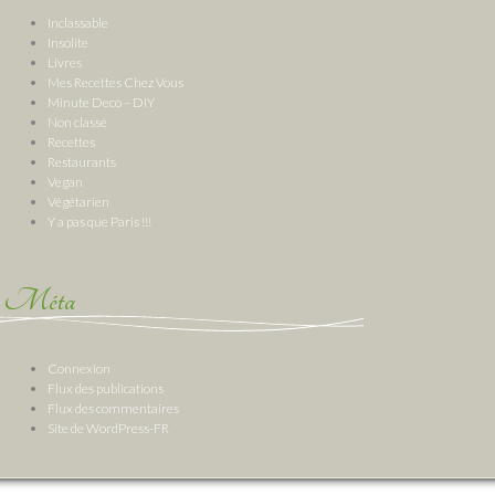
Inclassable
Insolite
Livres
Mes Recettes Chez Vous
Minute Deco – DIY
Non classé
Recettes
Restaurants
Vegan
Végétarien
Y a pas que Paris !!!
Méta
Connexion
Flux des publications
Flux des commentaires
Site de WordPress-FR