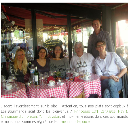
J'adore l'avertissement sur le site : "Attention, tous nos plats sont copieux !
Les gourmands sont donc les bienvenus…"
Princesse 101
,
L'engagée
,
Hey !
,
Chronique d'un breton
,
Yann Savidan
, et moi-même étions donc ces gourmands
et nous nous sommes régalés de leur
menu sur le pouce
.