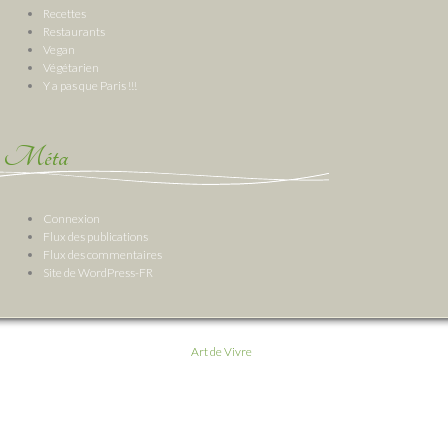
Recettes
Restaurants
Vegan
Végétarien
Y a pas que Paris !!!
Méta
Connexion
Flux des publications
Flux des commentaires
Site de WordPress-FR
Art de Vivre