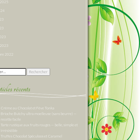
r 2025
024
023
23
2023
r 2023
re 2022
 :
cles récents
Crème au Chocolat et Fève Tonka
Brioche Butchy ultra moelleuse (sans beurre) —
recette facile
Tarte rustique aux fruits rouges — belle, simple et
irrésistible
Truffes Chocolat Spéculoos et Caramel