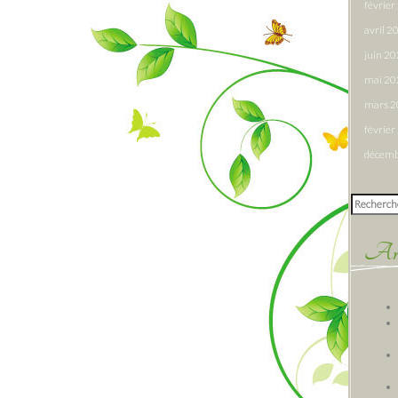
févrie
avril 2
juin 2
mai 20
mars 
févrie
décemb
Rechercher
Arti