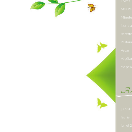
Livres
Mes Re
Minute
Non cl
Recette
Restau
Vegan
Végéta
Y a pas 
Arc
juin 2
févrie
juillet