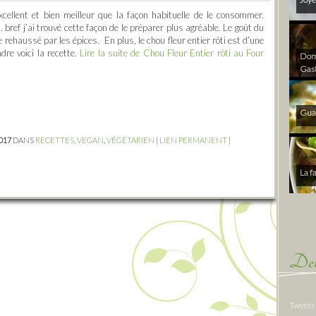
xcellent et bien meilleur que la façon habituelle de le consommer.
 bref j’ai trouvé cette façon de le préparer plus agréable. Le goût du
e rehaussé par les épices. En plus, le chou fleur entier rôti est d’une
dre voici la recette.
Lire la suite de Chou Fleur Entier rôti au Four
Dom 
Gas
Gua
2017
DANS
RECETTES
,
VEGAN
,
VÉGÉTARIEN
|
LIEN PERMANENT
|
La f
Der
Tweets