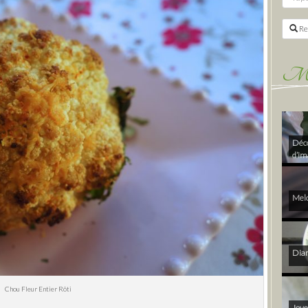
Re
Mes 
Déco
d’im
Melo
Diam
Chou Fleur Entier Rôti
Joye