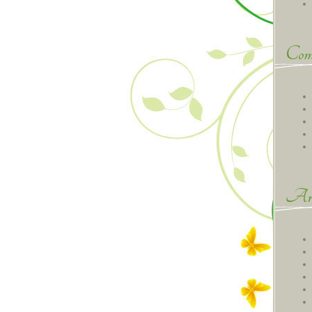
Comm
Arc