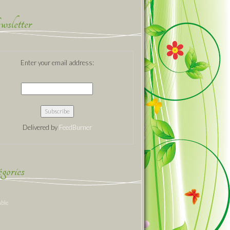
sletter
Enter your email address:
Delivered by
FeedBurner
gories
able