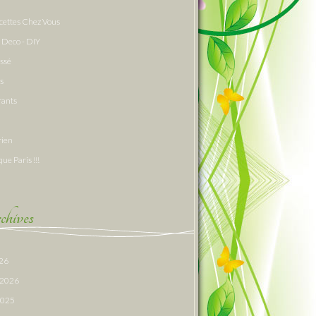
cettes Chez Vous
 Deco - DIY
assé
s
rants
rien
que Paris !!!
hives
026
r 2026
 2025