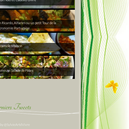
Ricardo, Alfarim ou un petit Tour de la
tronomie Portugaise
camole Maison
ameuse Salade de Pâtes
niers Tweets
 by @SylvieArtdVivre