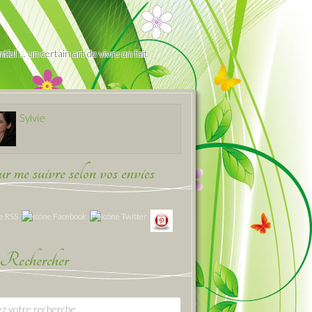
iel … un certain art de vivre en fait
Sylvie
 me suivre selon vos envies
Rechercher