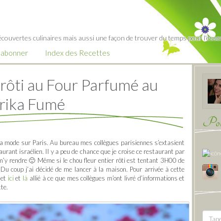
écouvertes culinaires mais aussi une façon de trouver du temps pour l'essent
’abonner
Index des Recettes
 rôti au Four Parfumé au
rika Fumé
Pour
 à la mode sur Paris. Au bureau mes collègues parisiennes s’extasient
urant israélien. Il y a peu de chance que je croise ce restaurant par
’y rendre 🙂 Même si le chou fleur entier rôti est tentant 3H00 de
. Du coup j’ai décidé de me lancer à la maison. Pour arrivée à cette
net
ici
et
là
allié à ce que mes collègues m’ont livré d’informations et
tte.