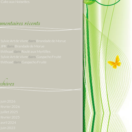
Cake aux Noisettes
entaires récents
Sylvie Art de Vivre
dans
Brandade de Morue
JPK
dans
Brandade de Morue
thithoad
dans
Roulé aux Myrtilles
Sylvie Art de Vivre
dans
Gaspacho Fruité
thithoad
dans
Gaspacho Fruité
hives
juin 2026
février 2026
juillet 2025
février 2025
avril 2024
juin 2023