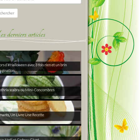
chercher
derniers articles
rs d’#Halloween avec 3 fois rien et un brin
agination
thria scabra ou Mini-Concombres
ants, Un Livre Une Recette
ux Noël et Cadeau Givré