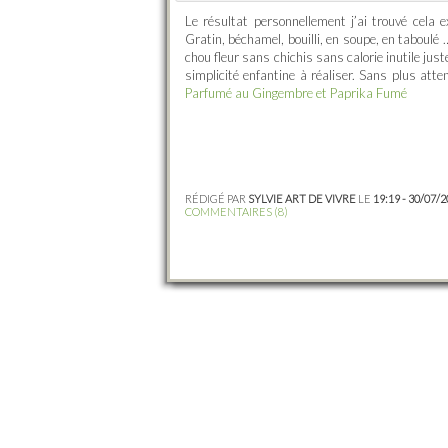
Le résultat personnellement j’ai trouvé cela e
Gratin, béchamel, bouilli, en soupe, en taboulé …
chou fleur sans chichis sans calorie inutile just
simplicité enfantine à réaliser. Sans plus atten
Parfumé au Gingembre et Paprika Fumé
RÉDIGÉ PAR
SYLVIE ART DE VIVRE
LE
19:19 - 30/07/
COMMENTAIRES (8)