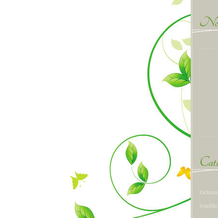
New
Caté
Inclass
Insolite