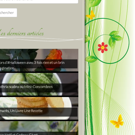
chercher
derniers articles
rs d’#Halloween avec 3 fois rien et un brin
agination
thria scabra ou Mini-Concombres
ants, Un Livre Une Recette
ux Noël et Cadeau Givré