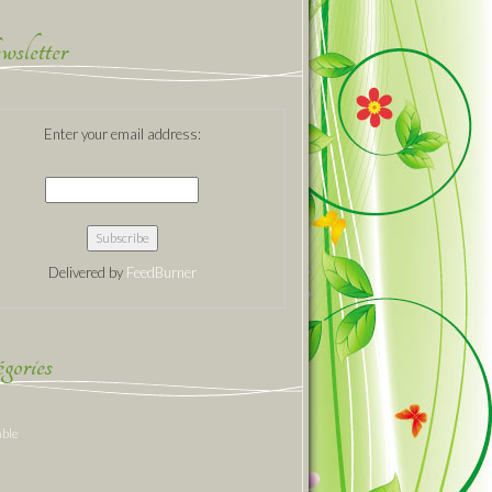
sletter
Enter your email address:
Delivered by
FeedBurner
gories
able