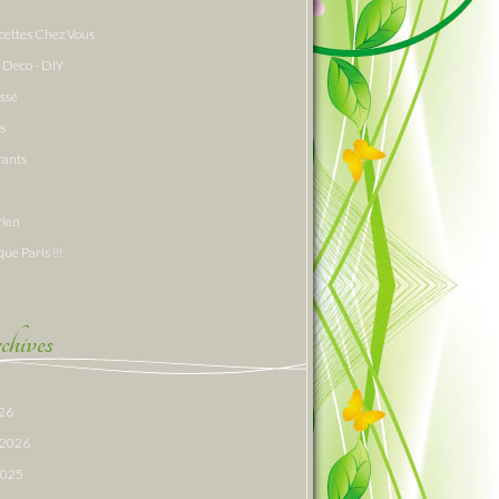
cettes Chez Vous
 Deco - DIY
assé
s
rants
rien
que Paris !!!
hives
026
r 2026
 2025