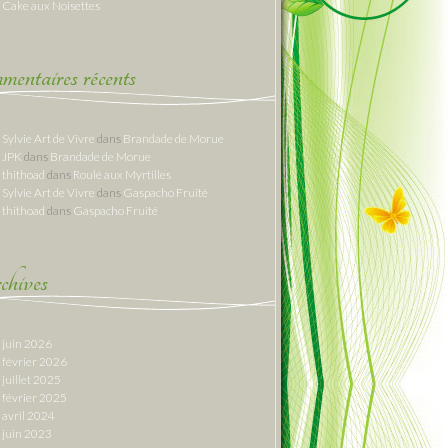
Cake aux Noisettes
entaires récents
Sylvie Art de Vivre
dans
Brandade de Morue
JPK
dans
Brandade de Morue
thithoad
dans
Roulé aux Myrtilles
Sylvie Art de Vivre
dans
Gaspacho Fruité
thithoad
dans
Gaspacho Fruité
hives
juin 2026
février 2026
juillet 2025
février 2025
avril 2024
juin 2023