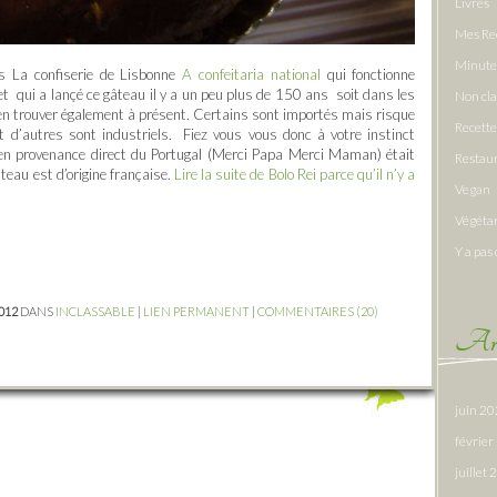
Livres
Mes Re
Minute
ns La confiserie de Lisbonne
A confeitaria national
qui fonctionne
t qui a lançé ce gâteau il y a un peu plus de 150 ans soit dans les
Non cl
 en trouver également à présent. Certains sont importés mais risque
Recette
et d’autres sont industriels. Fiez vous vous donc à votre instinct
ci en provenance direct du Portugal (Merci Papa Merci Maman) était
Restau
teau est d’origine française.
Lire la suite de Bolo Rei parce qu’il n’y a
Vegan
Végéta
Y a pas 
2012
DANS
INCLASSABLE
|
LIEN PERMANENT
|
COMMENTAIRES (20)
Arc
juin 2
févrie
juillet