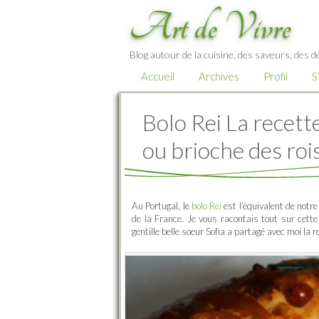
Art de Vivre
Blog autour de la cuisine, des saveurs, des d
Accueil
Archives
Profil
S
Bolo Rei La recette
ou brioche des roi
Au Portugal, le
bolo Rei
est l’équivalent de notre
de la France. Je vous racontais tout sur cette
gentille belle soeur Sofia a partagé avec moi la