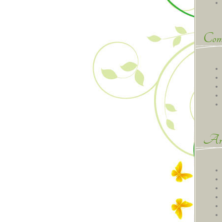
Comm
Arc