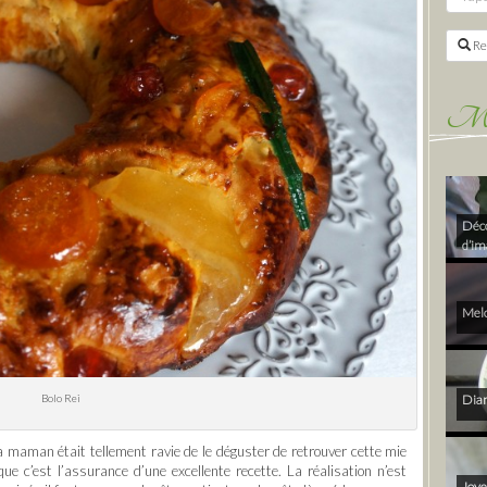
Re
Mes 
Déco
d’im
Melo
Bolo Rei
Diam
Ma maman était tellement ravie de le déguster de retrouver cette mie
que c’est l’assurance d’une excellente recette. La réalisation n’est
Joye