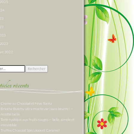
r 2025
024
023
23
2023
r 2023
re 2022
 :
cles récents
Crème au Chocolat et Fève Tonka
Brioche Butchy ultra moelleuse (sans beurre) —
recette facile
Tarte rustique aux fruits rouges — belle, simple et
irrésistible
Truffes Chocolat Spéculoos et Caramel