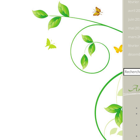
févrie
avril 2
juin 2
mai 20
mars 
févrie
décemb
Rechercher
Arti