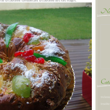
l de la couronne symbolisant la couronne des rois mages.
New
Caté
Inclass
Insolite