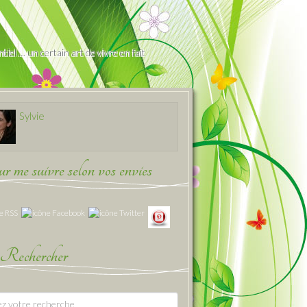
iel … un certain art de vivre en fait
Sylvie
 me suivre selon vos envies
Rechercher