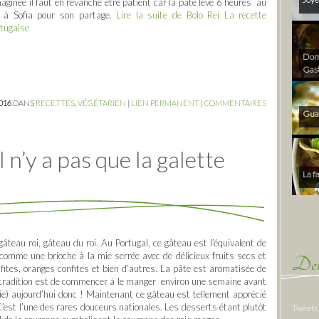
aginée il faut en revanche être patient car la pâte lève 6 heures au
i à Sofia pour son partage.
Lire la suite de Bolo Rei La recette
rtugaise
Dom 
Gas
2016
DANS
RECETTES
,
VÉGÉTARIEN
|
LIEN PERMANENT
|
COMMENTAIRES
Gua
l n’y a pas que la galette
La f
 gâteau roi, gâteau du roi. Au Portugal, ce gâteau est l’équivalent de
comme une brioche à la mie serrée avec de délicieux fruits secs et
Der
fites, oranges confites et bien d’autres. La pâte est aromatisée de
a tradition est de commencer à le manger environ une semaine avant
e) aujourd’hui donc ! Maintenant ce gâteau est tellement apprécié
’est l’une des rares douceurs nationales. Les desserts étant plutôt
Tweets