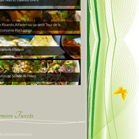
Ricardo, Alfarim ou un petit Tour de la
tronomie Portugaise
camole Maison
ameuse Salade de Pâtes
niers Tweets
 by @SylvieArtdVivre