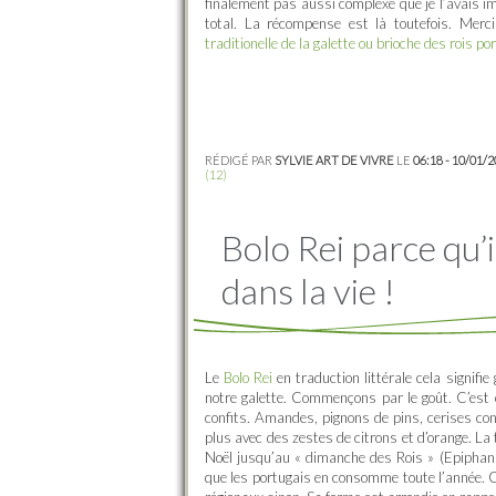
finalement pas aussi complexe que je l’avais im
total. La récompense est là toutefois. Merc
traditionelle de la galette ou brioche des rois po
RÉDIGÉ PAR
SYLVIE ART DE VIVRE
LE
06:18 - 10/01/
(12)
Bolo Rei parce qu’i
dans la vie !
Le
Bolo Rei
en traduction littérale cela signifie
notre galette. Commençons par le goût. C’est 
confits. Amandes, pignons de pins, cerises con
plus avec des zestes de citrons et d’orange. L
Noël jusqu’au « dimanche des Rois » (Epiphani
que les portugais en consomme toute l’année. C