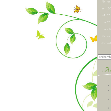
févrie
avril 2
juin 2
mai 20
mars 
févrie
décemb
Rechercher
Arti