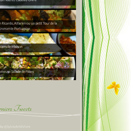
Ricardo, Alfarim ou un petit Tour de la
tronomie Portugaise
camole Maison
ameuse Salade de Pâtes
niers Tweets
 by @SylvieArtdVivre