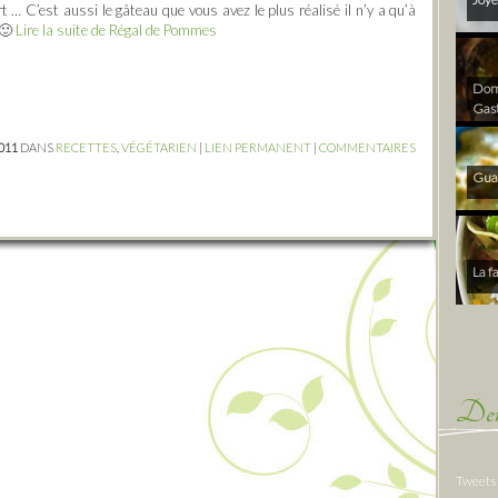
t … C’est aussi le gâteau que vous avez le plus réalisé il n’y a qu’à
 🙂
Lire la suite de Régal de Pommes
Dom 
Gas
2011
DANS
RECETTES
,
VÉGÉTARIEN
|
LIEN PERMANENT
|
COMMENTAIRES
Gua
La f
Der
Tweets