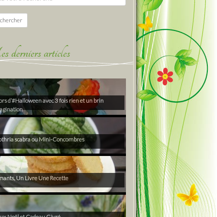
chercher
derniers articles
rs d’#Halloween avec 3 fois rien et un brin
agination
thria scabra ou Mini-Concombres
ants, Un Livre Une Recette
ux Noël et Cadeau Givré