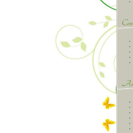
Comm
Arc