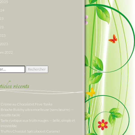
r 2025
024
023
23
2023
r 2023
re 2022
 :
cles récents
Crème au Chocolat et Fève Tonka
Brioche Butchy ultra moelleuse (sans beurre) —
recette facile
Tarte rustique aux fruits rouges — belle, simple et
irrésistible
Truffes Chocolat Spéculoos et Caramel