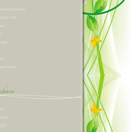
cettes Chez Vous
 Deco - DIY
assé
s
rants
rien
que Paris !!!
hives
026
r 2026
 2025