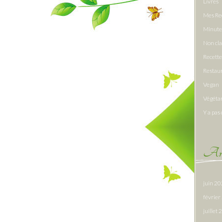
Livres
Mes Re
Minute
Non cl
Recette
Restau
Vegan
Végéta
Y a pas 
Arc
juin 2
févrie
juillet