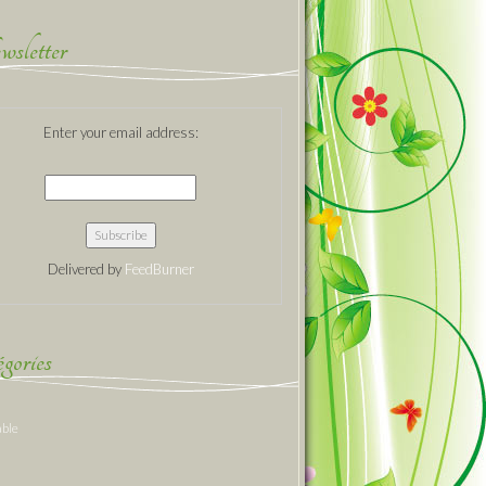
sletter
Enter your email address:
Delivered by
FeedBurner
gories
able