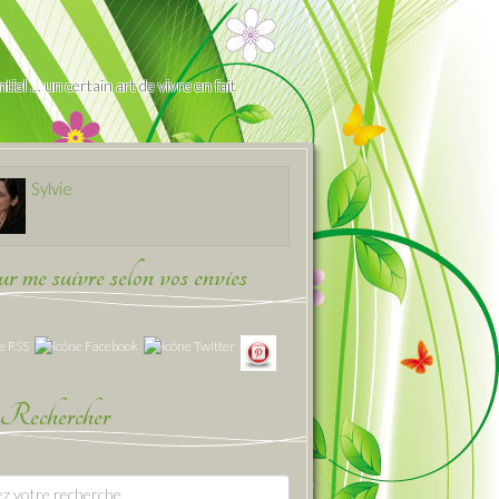
iel … un certain art de vivre en fait
Sylvie
 me suivre selon vos envies
Rechercher