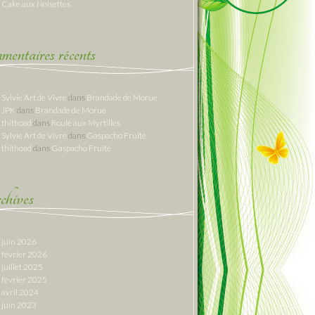
Cake aux Noisettes
entaires récents
Sylvie Art de Vivre
dans
Brandade de Morue
JPK
dans
Brandade de Morue
thithoad
dans
Roulé aux Myrtilles
Sylvie Art de Vivre
dans
Gaspacho Fruité
thithoad
dans
Gaspacho Fruité
hives
juin 2026
février 2026
juillet 2025
février 2025
avril 2024
juin 2023