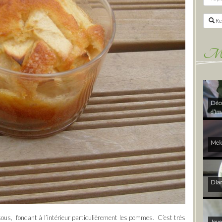
Re
Mes 
Déco
d’im
Melo
Diam
sous, fondant à l’intérieur particulièrement les pommes. C’est très
Joye