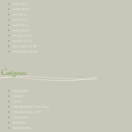
août 2011
juillet 2011
juin 2011
mai 2011
avril 2011
mars 2011
février 2011
janvier 2011
décembre 2010
novembre 2010
Catégories
Inclassable
Insolite
Livres
Mes Recettes Chez Vous
Minute Deco – DIY
Non classé
Recettes
Restaurants