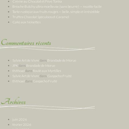
Crème au Chocolat et Fève Tonka
Brioche Butchy ultra moelleuse (sans beurre) — recette facile
Tarte rustique aux fruits rouges — belle, simple et irrésistible
Truffes Chocolat Spéculoos et Caramel
Cake aux Noisettes
Commentaires récents
Sylvie Art de Vivre
dans
Brandade de Morue
JPK
dans
Brandade de Morue
thithoad
dans
Roulé aux Myrtilles
Sylvie Art de Vivre
dans
Gaspacho Fruité
thithoad
dans
Gaspacho Fruité
Archives
juin 2026
février 2026