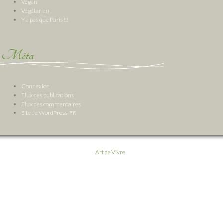
Vegan
Végétarien
Y a pas que Paris !!!
Méta
Connexion
Flux des publications
Flux des commentaires
Site de WordPress-FR
Art de Vivre