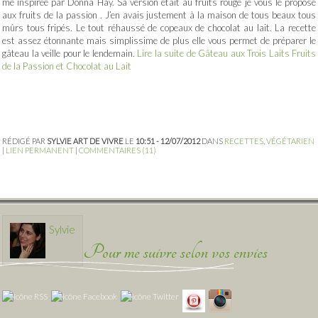
me inspirée par Donna Hay. Sa version était au fruits rouge je vous le propose
aux fruits de la passion . J’en avais justement à la maison de tous beaux tous
mûrs tous fripés. Le tout réhaussé de copeaux de chocolat au lait. La recette
est assez étonnante mais simplissime de plus elle vous permet de préparer le
gâteau la veille pour le lendemain.
Lire la suite de Gâteau aux Trois Laits Fruits
de la Passion et Chocolat au Lait
RÉDIGÉ PAR
SYLVIE ART DE VIVRE
LE
10:51 - 12/07/2012
DANS
RECETTES
,
VÉGÉTARIEN
|
LIEN PERMANENT
|
COMMENTAIRES (11)
Sylvie
Pour me suivre selon vos envies