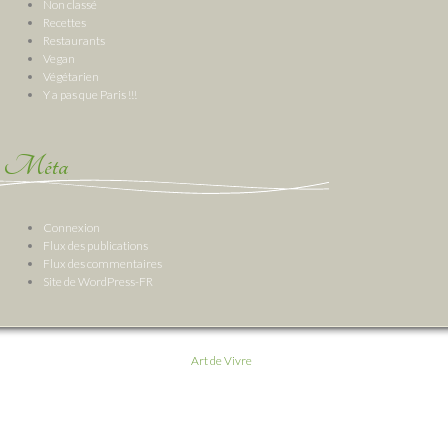
Non classé
Recettes
Restaurants
Vegan
Végétarien
Y a pas que Paris !!!
Méta
Connexion
Flux des publications
Flux des commentaires
Site de WordPress-FR
Art de Vivre