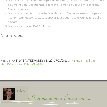
Mettre votre premier disque de pâte étalez la frangipane en laissant une bordure
d'au moins 1 cm. Badigeonnez le bord avec la moitié du deuxième oeuf battu.
Cachez votre fève.
Mettre le deuxième disque en fronçant les bords. Découpez l'exédent de pâte et
l'utiliser pour le décor. L'astuce de spout il faut piquer la pâte pour éviter qu'elle
n'éclate.
Mettre au four pour 20-25 minutes.
A manger chaud.
RÉDIGÉ PAR
SYLVIE ART DE VIVRE
LE
13:25 - 17/01/2011
DANS
RECETTES
|
LIEN
PERMANENT
|
COMMENTAIRES (1)
Sylvie
Pour me suivre selon vos envies