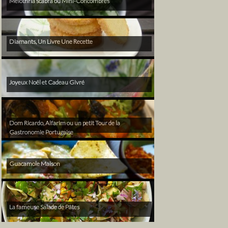
Melothria scabra ou Mini-Concombres
Diamants, Un Livre Une Recette
Joyeux Noël et Cadeau Givré
Dom Ricardo, Alfarim ou un petit Tour de la
Gastronomie Portugaise
Guacamole Maison
La fameuse Salade de Pâtes