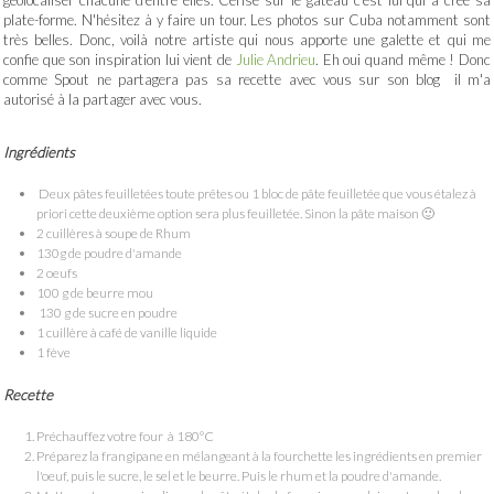
plate-forme. N'hésitez à y faire un tour. Les photos sur Cuba notamment sont
très belles. Donc, voilà notre artiste qui nous apporte une galette et qui me
confie que son inspiration lui vient de
Julie Andrieu
. Eh oui quand même ! Donc
comme Spout ne partagera pas sa recette avec vous sur son blog il m'a
autorisé à la partager avec vous.
Ingrédients
Deux pâtes feuilletées toute prêtes ou 1 bloc de pâte feuilletée que vous étalez à
priori cette deuxième option sera plus feuilletée. Sinon la pâte maison 🙂
2 cuillères à soupe de Rhum
130g de poudre d'amande
2 oeufs
100 g de beurre mou
130 g de sucre en poudre
1 cuillère à café de vanille liquide
1 fève
Recette
Préchauffez votre four à 180°C
Préparez la frangipane en mélangeant à la fourchette les ingrédients en premier
l'oeuf, puis le sucre, le sel et le beurre. Puis le rhum et la poudre d'amande.