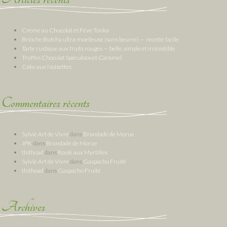
Crème au Chocolat et Fève Tonka
Brioche Butchy ultra moelleuse (sans beurre) — recette facile
Tarte rustique aux fruits rouges — belle, simple et irrésistible
Truffes Chocolat Spéculoos et Caramel
Cake aux Noisettes
Commentaires récents
Sylvie Art de Vivre
dans
Brandade de Morue
JPK
dans
Brandade de Morue
thithoad
dans
Roulé aux Myrtilles
Sylvie Art de Vivre
dans
Gaspacho Fruité
thithoad
dans
Gaspacho Fruité
Archives